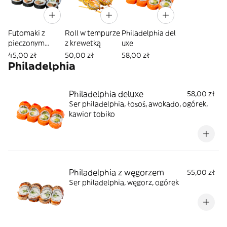
Futomaki z
Roll w tempurze
Philadelphia del
pieczonym
z krewetką
uxe
łososiem
45,00 zł
50,00 zł
58,00 zł
Philadelphia
Philadelphia deluxe
58,00 zł
Ser philadelphia, łosoś, awokado, ogórek,
kawior tobiko
Philadelphia z węgorzem
55,00 zł
Ser philadelphia, węgorz, ogórek