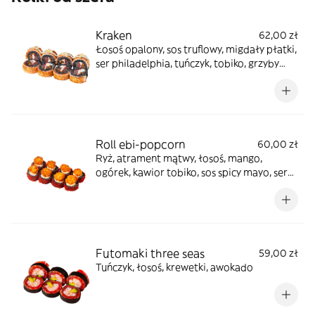
Kraken
62,00 zł
Łosoś opalony, sos truflowy, migdały płatki,
ser philadelphia, tuńczyk, tobiko, grzyby
shiitake, tusz z kałamarnicy
Roll ebi-popcorn
60,00 zł
Ryż, atrament mątwy, łosoś, mango,
ogórek, kawior tobiko, sos spicy mayo, serek
philadelphia, popcorn z krewetkami
Futomaki three seas
59,00 zł
Tuńczyk, łosoś, krewetki, awokado