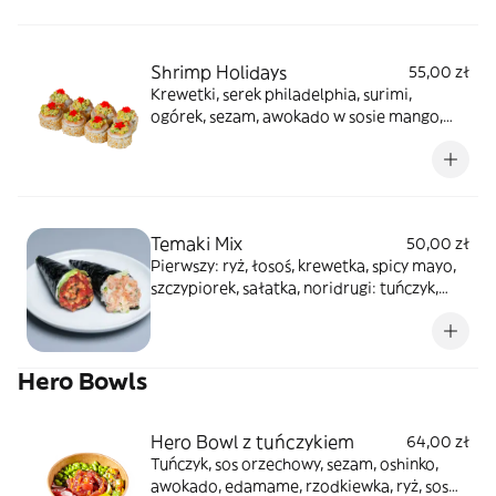
Shrimp Holidays
55,00 zł
Krewetki, serek philadelphia, surimi,
ogórek, sezam, awokado w sosie mango,
tobiko
Temaki Mix
50,00 zł
Pierwszy: ryż, łosoś, krewetka, spicy mayo,
szczypiorek, sałatka, noridrugi: tuńczyk,
małże, sriracha, szczypiorek, sałatka, nori
Hero Bowls
Hero Bowl z tuńczykiem
64,00 zł
Tuńczyk, sos orzechowy, sezam, oshinko,
awokado, edamame, rzodkiewka, ryż, sos