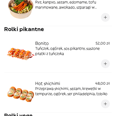
Ryz, kanpyo, sezam, edomame, tofu
marynowane, awokado, szparagi w
tempurze, batat smażony, sałatka wakame
Rolki pikantne
Bonito
52,00 zł
Tuńczyk, ogórek, sos pikantny, suszone
płatki z tuńczyka
Hot shichimi
48,00 zł
Przyprawa shichimi, sezam, krewetki w
tempurze, ogórek, ser philadelphia, tobiko
Rolki vege