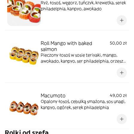
Ryż, łosoś, węgorz, tuńczyk, krewetka, serek
philadelphia, kanpyo, awokado
Roll Mango with baked
50,00 zł
salmon
Pieczony łosoś w sosie teriyaki, mango,
awokado, kanpyo, ser philadelphia, orzeszki
ziemne, sos unagi
Macumoto
49,00 zł
Opalony łosoś, cebulką smażona, sos unagi,
kanpyo, ogórek, serek philadelphia
Rolki od szefa