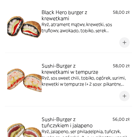
Black Hero burger z
58,00 zł
krewetkami
Ryż, atrament mątwy, krewetki, sos
truflowy, awokado, tobiko, serek
philadelphia (+ 2 sosy: pikantny, unagi)
Sushi-Burger z
58,00 zł
krewetkami w tempurze
Ryż, sos sweet chili, tobiko, ogórek, surimi,
krewetki w tempurze (+ 2 sosy: pikantny,
unagi)
Sushi-Burger z
56,00 zł
tuńczykiem i jalapeno
Ryż, jalapeno, ser philadelphia, tuńczyk,