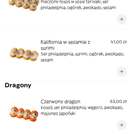
Pieczony łosoś w sosie teriyaki, ser
philadelphia, ogórek, awokado, sezam
Kalifornia w sezamie z
41,00 zł
surimi
Ser philadelphia, surimi, ogórek, awokado,
sezam
Dragony
Czerwony dragon
63,00 zł
Łosoś, ser philadelphia, węgorz, awokado,
majonez japoński