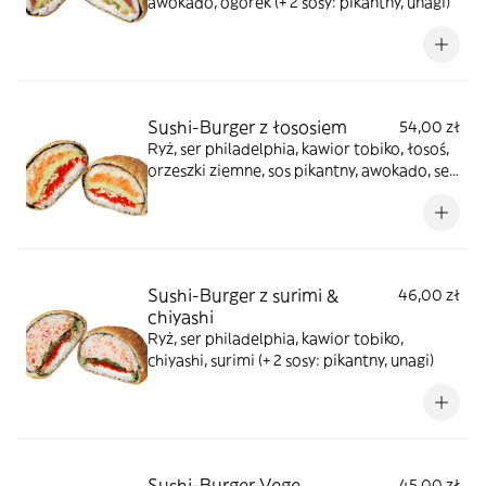
awokado, ogórek (+ 2 sosy: pikantny, unagi)
Sushi-Burger z łososiem
54,00 zł
Ryż, ser philadelphia, kawior tobiko, łosoś,
orzeszki ziemne, sos pikantny, awokado, ser
cheder (+ 2 sosy: pikantny, unagi)
Sushi-Burger z surimi &
46,00 zł
chiyashi
Ryż, ser philadelphia, kawior tobiko,
chiyashi, surimi (+ 2 sosy: pikantny, unagi)
Sushi-Burger Vege
45,00 zł