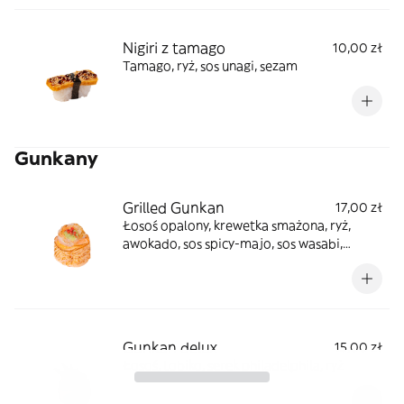
Nigiri z tamago
10,00 zł
Tamago, ryż, sos unagi, sezam
Gunkany
Grilled Gunkan
17,00 zł
Łosoś opalony, krewetka smażona, ryż,
awokado, sos spicy-majo, sos wasabi,
sezam ume
Gunkan delux
15,00 zł
Łosoś, tobiko, serek philadelphila, ryż