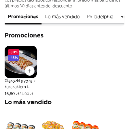
Los precios tachados corresponden al precio más bajo de los
últimos 30 días antes del descuento.
Promociones
Lo más vendido
Philadelphia
Rol
Promociones
-30%
-35%
Pierożki gyoza z
kurczakiem i
grzybami
16,80 zł
24,00 zł
Lo más vendido