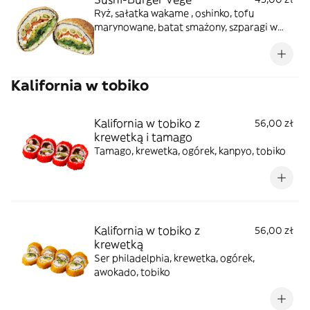
Ryż, sałatka wakame , oshinko, tofu
marynowane, batat smażony, szparagi w
tempurze (+ 2 sosy: orzechowy, mango)
Kalifornia w tobiko
Kalifornia w tobiko z
56,00 zł
krewetką i tamago
Tamago, krewetka, ogórek, kanpyo, tobiko
Kalifornia w tobiko z
56,00 zł
krewetką
Ser philadelphia, krewetka, ogórek,
awokado, tobiko