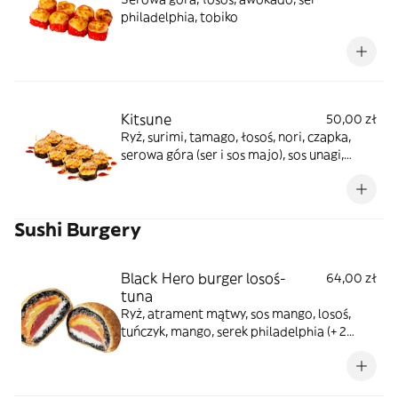
philadelphia, tobiko
Kitsune
50,00 zł
Ryż, surimi, tamago, łosoś, nori, czapka,
serowa góra (ser i sos majo), sos unagi,
płatki tuńczyka
Sushi Burgery
Black Hero burger losoś-
64,00 zł
tuna
Ryż, atrament mątwy, sos mango, losoś,
tuńczyk, mango, serek philadelphia (+ 2
sosy: pikantny, unagi)