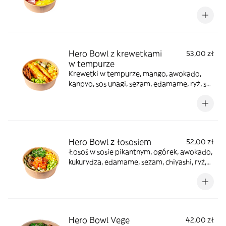
unagi, sezam + sos orzechowy osobno
Hero Bowl z krewetkami
53,00 zł
w tempurze
Krewetki w tempurze, mango, awokado,
kanpyo, sos unagi, sezam, edamame, ryż, sos
spicy-majo osobno
Hero Bowl z łososiem
52,00 zł
Łosoś w sosie pikantnym, ogórek, awokado,
kukurydza, edamame, sezam, chiyashi, ryż,
sos unagi, orzeszki ziemne + sos unagi
osobno
Hero Bowl Vege
42,00 zł