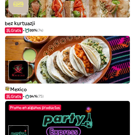
bez kurtuazji
Gratis
99%
(74)
Mexico
Gratis
94%
(75)
Promo en algunos productos