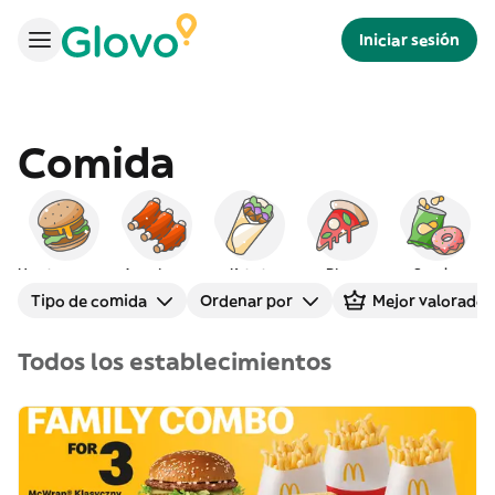
Iniciar sesión
Comida
Hamburguesas
Americana
Kebab
Pizza
Snacks
Tipo de comida
Ordenar por
Mejor valorados
Todos los establecimientos