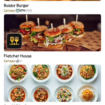
Bobby Burger
Cerrado
97%
(100)
Fletcher House
Cerrado
--