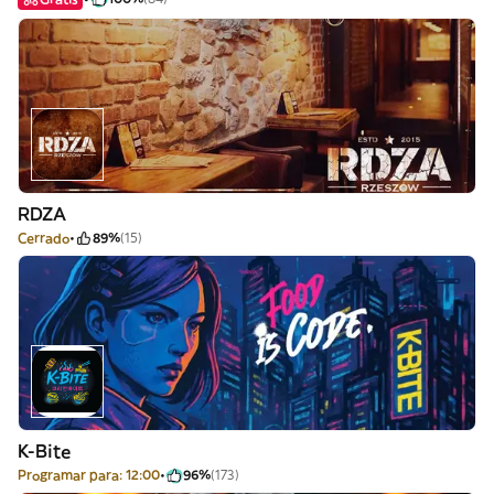
RDZA
Cerrado
89%
(15)
K-Bite
Programar para: 12:00
96%
(173)