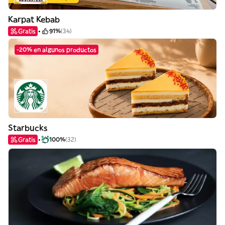
Karpat Kebab
Gratis
91%
(34)
-20% en algunos productos
Starbucks
Gratis
100%
(32)