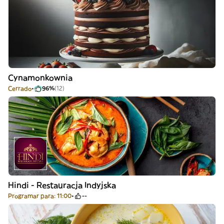
Cynamonkownia
Cerrado
96%
(12)
Hindi - Restauracja Indyjska
Programar para: 11:00
--