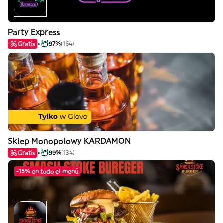
Party Express
Gratis
97%
(164)
Sklep Monopolowy KARDAMON
Gratis
99%
(134)
-15% en todo el menú