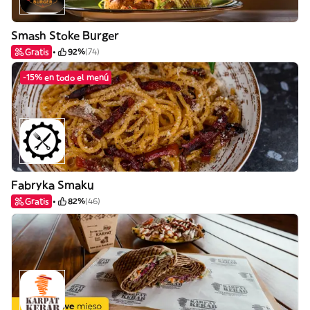
Smash Stoke Burger
Gratis
92%
(74)
-15% en todo el menú
Fabryka Smaku
Gratis
82%
(46)