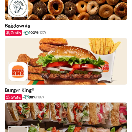
Bajglownia
Gratis
100%
(127)
Burger King®
Gratis
98%
(197)