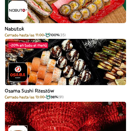
Nabutok
Cerrado hasta las 11:00
100%
(35)
-20% en todo el menú
Osama Sushi Rzeszów
Cerrado hasta las 13:00
98%
(91)