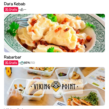
Dara Kebab
Gratis
--
Rabarbar
Gratis
95%
(10)