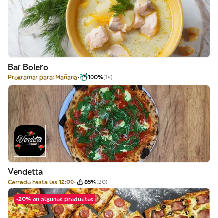
Bar Bolero
Programar para: Mañana
100%
(14)
Vendetta
Cerrado hasta las 12:00
85%
(20)
-20% en algunos productos