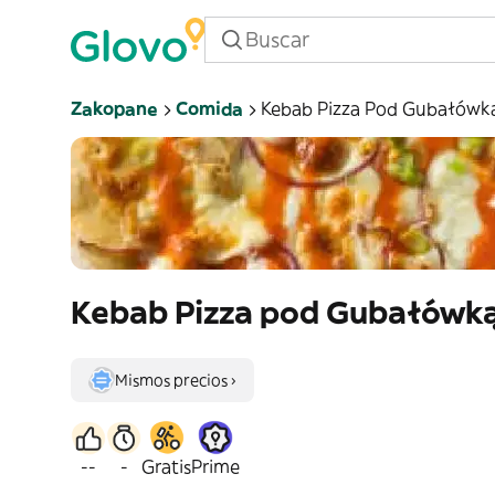
Zakopane
Comida
Kebab Pizza Pod Gubałówk
Kebab Pizza pod Gubałówk
Mismos precios ›
--
-
Gratis
Prime