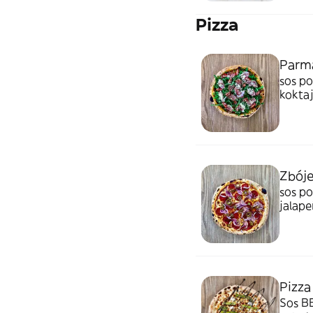
Pizza
Parm
sos po
koktaj
cheese
padan
Zbój
sos po
jalape
bacon,
Pizz
Sos BB