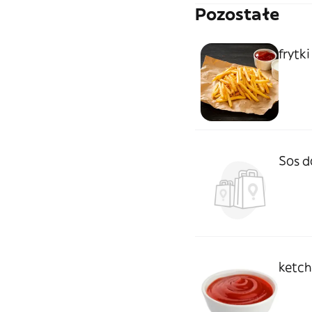
Pozostałe
frytki
Sos d
ketc