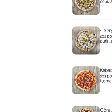
cebula
onion,
4 Ser
sos po
bufall
padana
Keba
sos po
(tomat
Góral