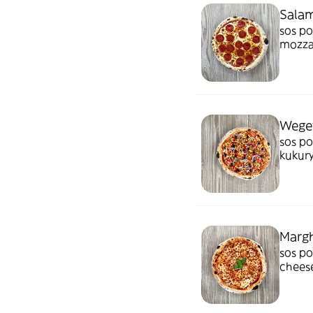
Sala
sos pomi
mozzar
Wege
sos po
kukury
onion,
Margh
sos po
chees