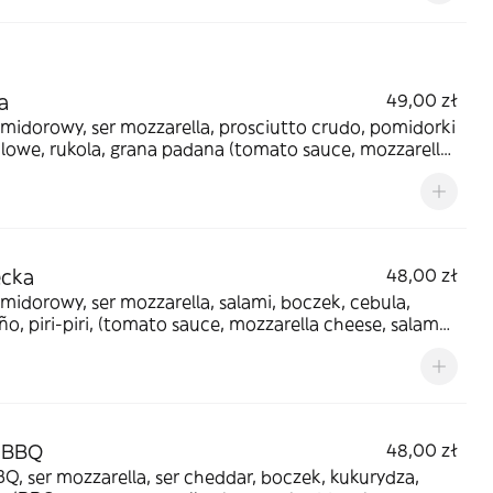
a
49,00 zł
midorowy, ser mozzarella, prosciutto crudo, pomidorki
lowe, rukola, grana padana (tomato sauce, mozzarella
, prosciutto crudo, cherry tomatoes, arugula, grana
a)
ecka
48,00 zł
midorowy, ser mozzarella, salami, boczek, cebula,
ño, piri-piri, (tomato sauce, mozzarella cheese, salame,
 onion, jalapeño, piri-piri peppers
a BBQ
48,00 zł
Q, ser mozzarella, ser cheddar, boczek, kukurydza,