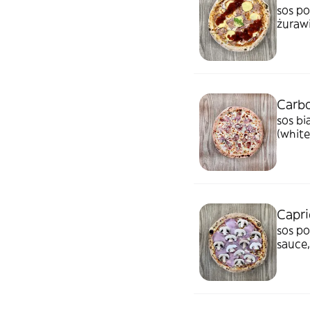
sos po
żurawi
region
Carb
sos bi
(white
padan
Capri
sos po
sauce