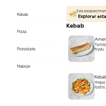
Este establecimien
Kebab
Explorar est
Kebab
Pizza
Ameri
Tortil
Pozostałe
frytki
Napoje
Kebab
mięso 
(ostry