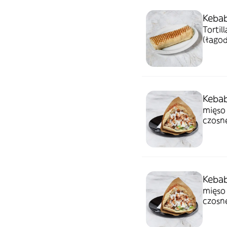
Kebab
Tortil
(łagod
Kebab
mięso 
czosne
Kebab
mięso 
czosne