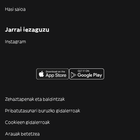
Hasi saioa
Jarrai iezaguzu
Instagram
Zehaztapenak eta baldintzak
Pribatutasunari buruzko gidalerroak
Cookieen gidalerroak
Arauak betetzea