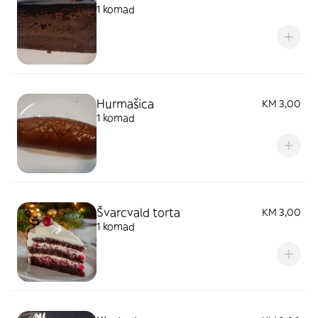
1 komad
Hurmašica
KM 3,00
1 komad
Švarcvald torta
KM 3,00
1 komad