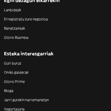
Egin dezagun elkarrekin
Lanbideak
Erregistratu zure negozioa
Banatzaileak
Glovo Business
Esteka interesgarriak
Guri buruz
Ohiko galderak
Glovo Prime
Bloga
Jarri gurekin harremanetan
Segurtasuna