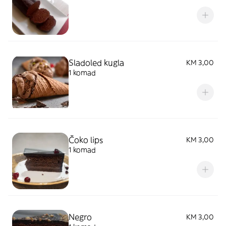
Sladoled kugla
KM 3,00
1 komad
Čoko lips
KM 3,00
1 komad
Negro
KM 3,00