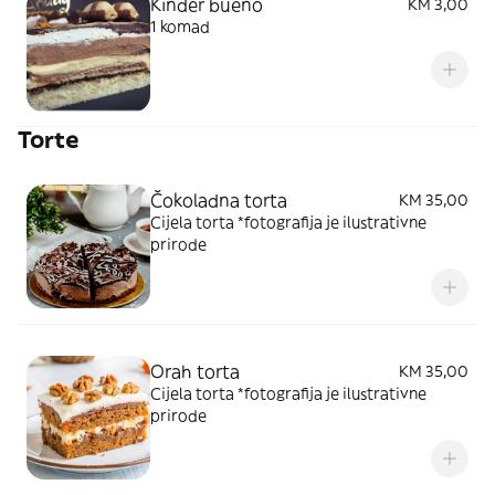
Kinder bueno
KM 3,00
1 komad
Torte
Čokoladna torta
KM 35,00
Cijela torta *fotografija je ilustrativne
prirode
Orah torta
KM 35,00
Cijela torta *fotografija je ilustrativne
prirode