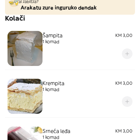
al zabiltza?
Arakatu zure inguruko dendak
Kolači
Šampita
KM 3,00
1 komad
Krempita
KM 3,00
1 komad
Srneća leđa
KM 3,00
1 komad