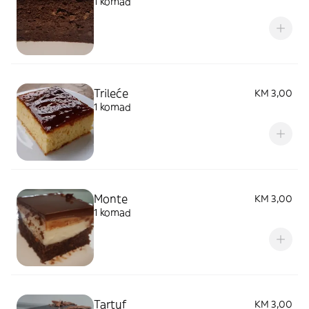
1 komad
Trileće
KM 3,00
1 komad
Monte
KM 3,00
1 komad
Tartuf
KM 3,00