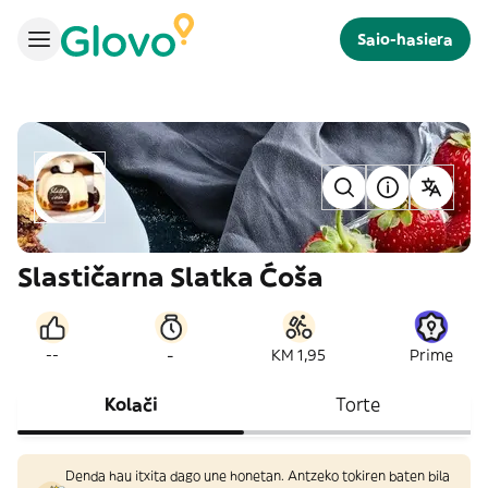
Saio-hasiera
Slastičarna Slatka Ćoša
-
--
KM 1,95
Prime
Kolači
Torte
Denda hau itxita dago une honetan. Antzeko tokiren baten bila