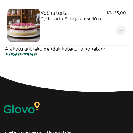
Voćna torta
KM 35,00
Cijela torta. Slika je simbolična
Arakatu antzeko dendak kategoria honetan:
Pastelak
Postreak