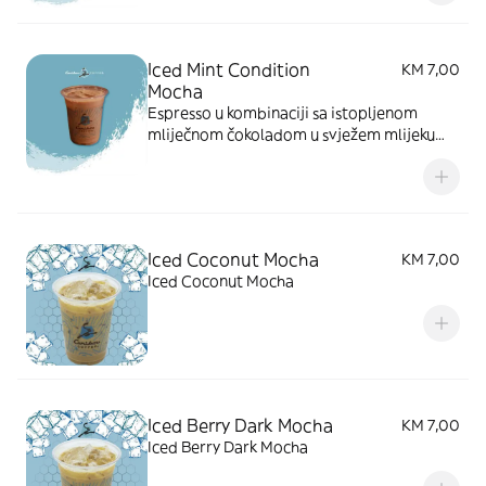
Iced Mint Condition
KM 7,00
Mocha
Espresso u kombinaciji sa istopljenom
mliječnom čokoladom u svježem mlijeku
preliven sirupom od mente, pomiješano sa
ledom
Iced Coconut Mocha
KM 7,00
Iced Coconut Mocha
Iced Berry Dark Mocha
KM 7,00
Iced Berry Dark Mocha