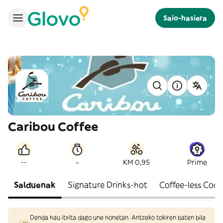
Saio-hasiera
Caribou Coffee
-
--
KM 0,95
Prime
Salduenak
Signature Drinks-hot
Coffee-less Cool
Denda hau itxita dago une honetan. Antzeko tokiren baten bila