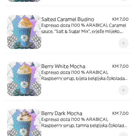
Salted Caramel Budino
KM 7,00
Espresso doza (100 % ARABICA), Caramel
sauce, "Salt & Sugar Mix", svježe mlijeko,
"Pop Cream", šlag
Berry White Mocha
KM 7,00
Espresso doza (100 % ARABICA),
Raspberry syrup, bijela belgijska čokolada
topljena u svježem mlijeku, šlag
Berry Dark Mocha
KM 7,00
Espresso doza (100 % ARABICA),
Raspberry syrup, tamna belgijska čokolada
topljena u svježem mlijeku, šlag