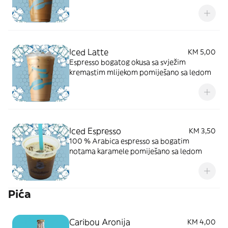
Iced Latte
KM 5,00
Espresso bogatog okusa sa svježim
kremastim mlijekom pomiješano sa ledom
Iced Espresso
KM 3,50
100 % Arabica espresso sa bogatim
notama karamele pomiješano sa ledom
Pića
Caribou Aronija
KM 4,00