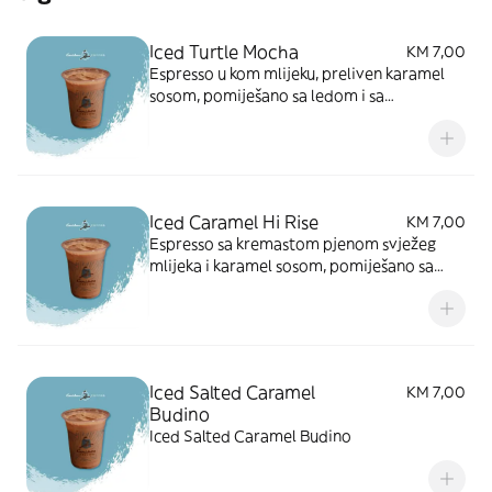
Iced Turtle Mocha
KM 7,00
Espresso u kom mlijeku, preliven karamel
sosom, pomiješano sa ledom i sa
istopljenom mliječnom čokoladom u
svježem
Iced Caramel Hi Rise
KM 7,00
Espresso sa kremastom pjenom svježeg
mlijeka i karamel sosom, pomiješano sa
ledom
Iced Salted Caramel
KM 7,00
Budino
Iced Salted Caramel Budino