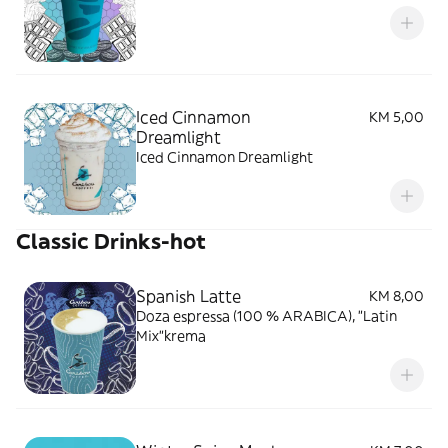
Iced Cinnamon
KM 5,00
Dreamlight
Iced Cinnamon Dreamlight
Classic Drinks-hot
Spanish Latte
KM 8,00
Doza espressa (100 % ARABICA), "Latin
Mix"krema