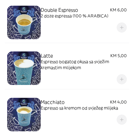
Double Espresso
KM 6,00
2 doze espressa (100 % ARABICA)
Latte
KM 5,00
Espresso bogatog okusa sa svježim
kremastim mlijekom
Macchiato
KM 4,00
Espresso sa kremom od svježeg mlijeka