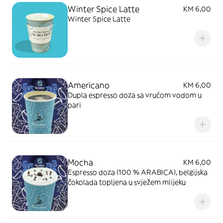
Winter Spice Latte
KM 6,00
Winter Spice Latte
Americano
KM 6,00
Dupla espresso doza sa vrućom vodom u
pari
Mocha
KM 6,00
Espresso doza (100 % ARABICA), belgijska
čokolada topljena u svježem mlijeku