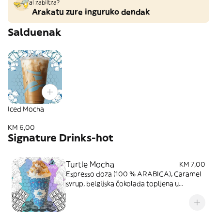
al zabiltza?
Arakatu zure inguruko dendak
Salduenak
Iced Mocha
KM 6,00
Signature Drinks-hot
Turtle Mocha
KM 7,00
Espresso doza (100 % ARABICA), Caramel
syrup, belgijska čokolada topljena u
svježem mlijeku, šlag, Snickers