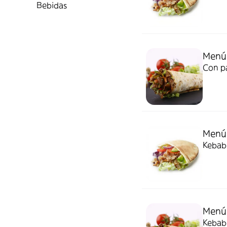
Bebidas
Menú 
Con p
Menú
Kebab 
Menú 
Kebab