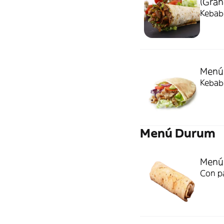
(Gran
Kebab 
Menú
Kebab 
Menú Durum
Menú
Con p