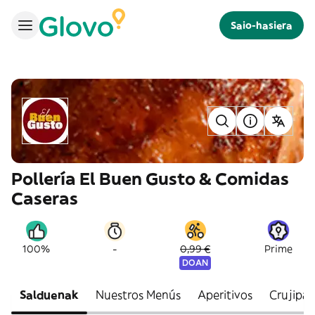
Saio-hasiera
Pollería El Buen Gusto & Comidas
Caseras
-
100%
0,99 €
Prime
DOAN
Salduenak
Nuestros Menús
Aperitivos
Crujipa