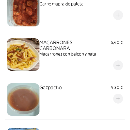
Carne magra de paleta
MACARRONES
5,40 €
CARBONARA
Macarrones con beicon y nata
Gazpacho
4,30 €