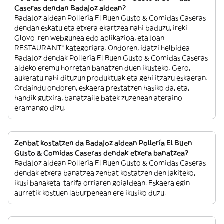
Caseras dendan Badajoz aldean?
Badajoz aldean Pollería El Buen Gusto & Comidas Caseras
dendan eskatu eta etxera ekartzea nahi baduzu, ireki
Glovo-ren webgunea edo aplikazioa, eta joan
RESTAURANT” kategoriara. Ondoren, idatzi helbidea
Badajoz dendak Pollería El Buen Gusto & Comidas Caseras
aldeko eremu horretan banatzen duen ikusteko. Gero,
aukeratu nahi dituzun produktuak eta gehi itzazu eskaeran.
Ordaindu ondoren, eskaera prestatzen hasiko da, eta,
handik gutxira, banatzaile batek zuzenean ateraino
eramango dizu.
Zenbat kostatzen da Badajoz aldean Pollería El Buen
Gusto & Comidas Caseras dendak etxera banatzea?
Badajoz aldean Pollería El Buen Gusto & Comidas Caseras
dendak etxera banatzea zenbat kostatzen den jakiteko,
ikusi banaketa-tarifa orriaren goialdean. Eskaera egin
aurretik kostuen laburpenean ere ikusiko duzu.