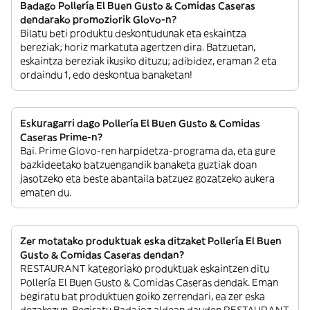
Badago Pollería El Buen Gusto & Comidas Caseras
dendarako promoziorik Glovo-n?
Bilatu beti produktu deskontudunak eta eskaintza
bereziak; horiz markatuta agertzen dira. Batzuetan,
eskaintza bereziak ikusiko dituzu; adibidez, eraman 2 eta
ordaindu 1, edo deskontua banaketan!
Eskuragarri dago Pollería El Buen Gusto & Comidas
Caseras Prime-n?
Bai. Prime Glovo-ren harpidetza-programa da, eta gure
bazkideetako batzuengandik banaketa guztiak doan
jasotzeko eta beste abantaila batzuez gozatzeko aukera
ematen du.
Zer motatako produktuak eska ditzaket Pollería El Buen
Gusto & Comidas Caseras dendan?
RESTAURANT kategoriako produktuak eskaintzen ditu
Pollería El Buen Gusto & Comidas Caseras dendak. Eman
begiratu bat produktuen goiko zerrendari, ea zer eska
dezakezun. Begiratu Badajoz aldean dauden RESTAURANT