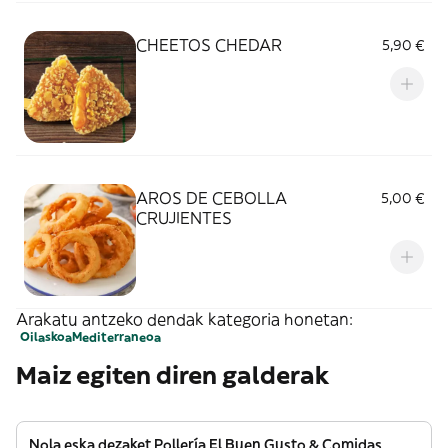
CHEETOS CHEDAR
5,90 €
AROS DE CEBOLLA
5,00 €
CRUJIENTES
Arakatu antzeko dendak kategoria honetan:
Oilaskoa
Mediterraneoa
Maiz egiten diren galderak
Nola eska dezaket Pollería El Buen Gusto & Comidas