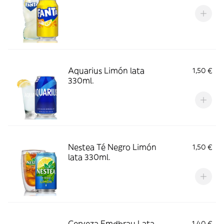
Aquarius Limón lata
1,50 €
330ml.
Nestea Té Negro Limón
1,50 €
lata 330ml.
Cerveza Emdbrau Lata
1,40 €