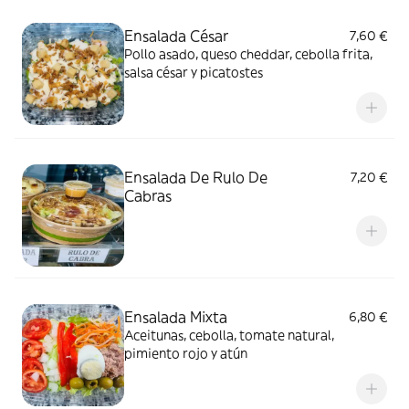
Ensalada César
7,60 €
Pollo asado, queso cheddar, cebolla frita,
salsa césar y picatostes
Ensalada De Rulo De
7,20 €
Cabras
Ensalada Mixta
6,80 €
Aceitunas, cebolla, tomate natural,
pimiento rojo y atún