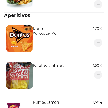
Aperitivos
Doritos
1,70 €
Doritos tex Méx
Patatas santa ana
1,50 €
Ruffles Jamón
1,50 €