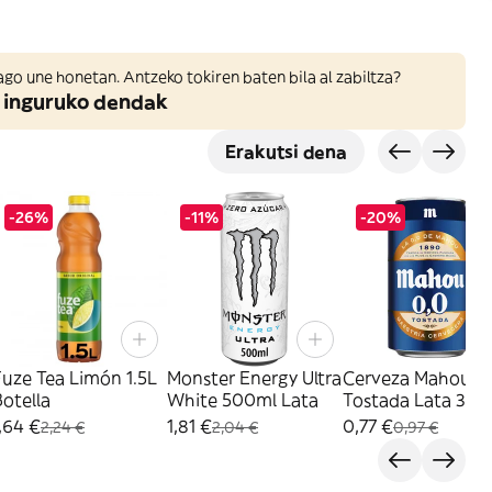
ago une honetan. Antzeko tokiren baten bila al zabiltza?
 inguruko dendak
Erakutsi dena
-26%
-11%
-20%
uze Tea Limón 1.5L
Monster Energy Ultra
Cerveza Mahou 0
otella
White 500ml Lata
Tostada Lata 33 C
,64 €
1,81 €
0,77 €
2,24 €
2,04 €
0,97 €