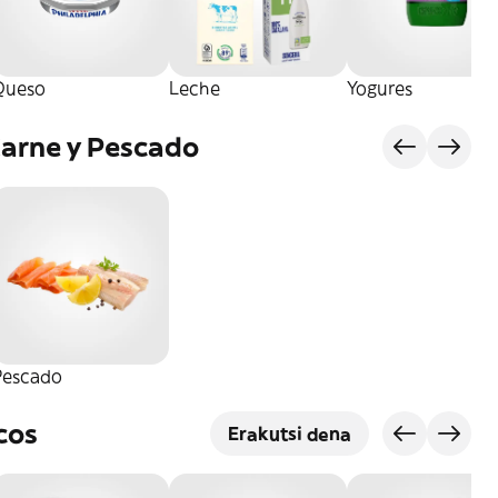
Queso
Leche
Yogures
Carne y Pescado
Pescado
cos
Erakutsi dena