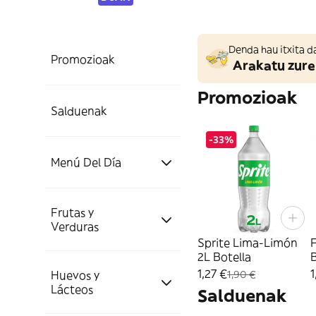
Denda hau itxita d
Promozioak
Arakatu zure
Promozioak
Salduenak
-33%
Menú Del Día
Platos Japoneses y
Frutas y
Sushi
Verduras
Sprite Lima-Limón
F
2L Botella
B
Sushi y Comida
1,27 €
1
Resto de Platos
Huevos y
1,90 €
Frutas
Japonesa
Preparados
Lácteos
Salduenak