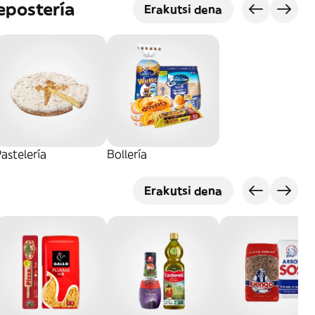
epostería
Erakutsi dena
astelería
Bollería
Erakutsi dena