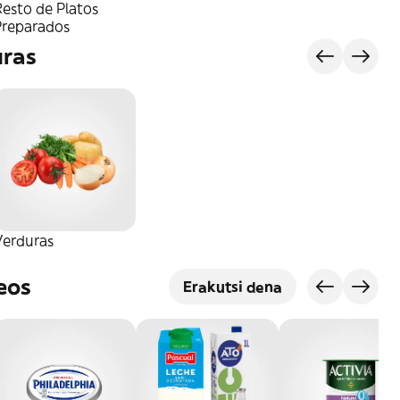
esto de Platos
Preparados
uras
Verduras
eos
Erakutsi dena