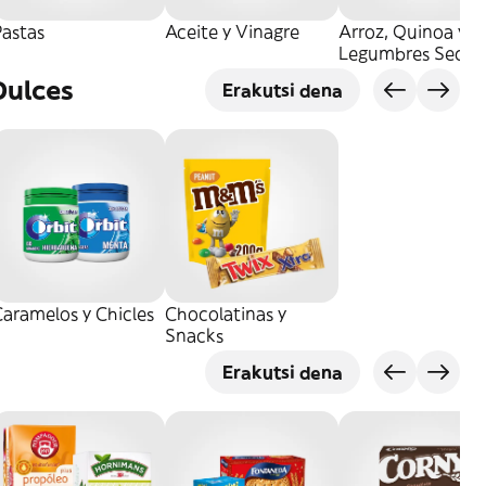
Pastas
Aceite y Vinagre
Arroz, Quinoa y
Legumbres Secos
Dulces
Erakutsi dena
aramelos y Chicles
Chocolatinas y
Snacks
Erakutsi dena