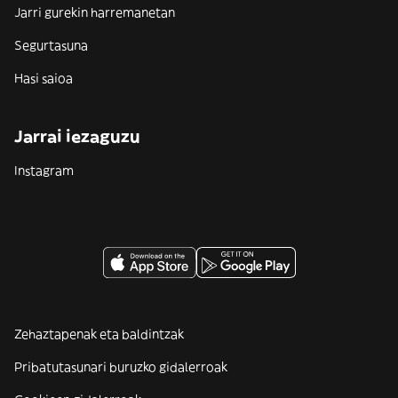
Jarri gurekin harremanetan
Segurtasuna
Hasi saioa
Jarrai iezaguzu
Instagram
Zehaztapenak eta baldintzak
Pribatutasunari buruzko gidalerroak