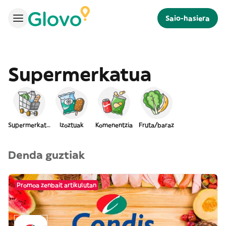
Saio-hasiera
Supermerkatua
Supermerkatua
Izoztuak
Komenentzia
Fruta/baraz
Denda guztiak
Promoa zenbait artikulutan