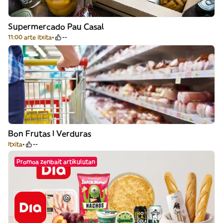
Supermercado Pau Casal
11:00 arte itxita
--
Bon Frutas I Verduras
Itxita
--
Promoa zenbait artikulutan