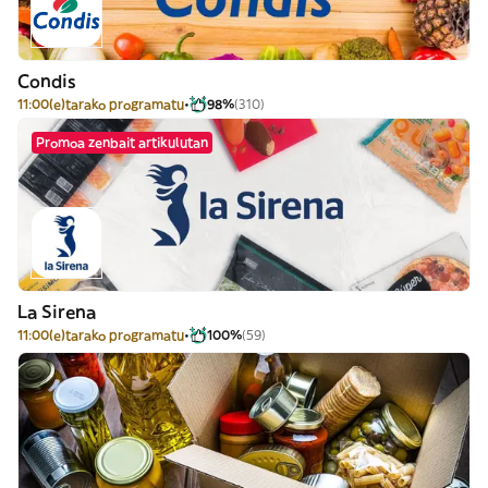
Condis
11:00(e)tarako programatu
98%
(310)
Promoa zenbait artikulutan
La Sirena
11:00(e)tarako programatu
100%
(59)