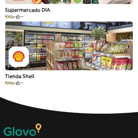
Supermercado DIA
Itxita
--
Tienda Shell
Itxita
--