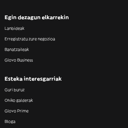
Egin dezagun elkarrekin
Lanbideak
Erregistratu zure negozioa
Banatzaileak
Glovo Business
Esteka interesgarriak
Guri buruz
Ohiko galderak
Glovo Prime
Bloga