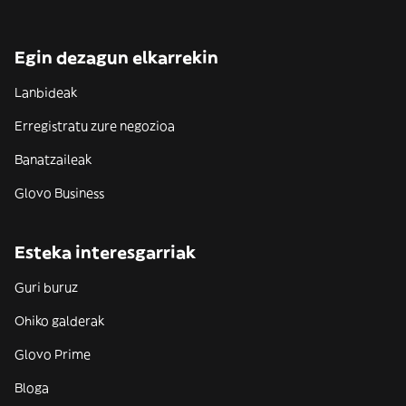
Egin dezagun elkarrekin
Lanbideak
Erregistratu zure negozioa
Banatzaileak
Glovo Business
Esteka interesgarriak
Guri buruz
Ohiko galderak
Glovo Prime
Bloga