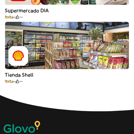
Supermercado DIA
Itxita
--
Tienda Shell
Itxita
--