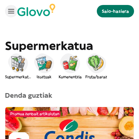
Saio-hasiera
Supermerkatua
Supermerkatua
Izoztuak
Komenentzia
Fruta/baraz
Denda guztiak
Promoa zenbait artikulutan