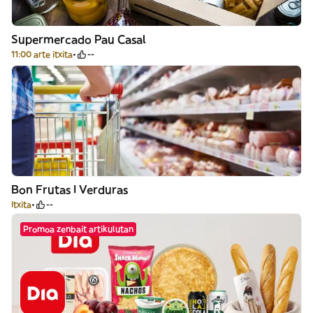
Supermercado Pau Casal
11:00 arte itxita
--
Bon Frutas I Verduras
Itxita
--
Promoa zenbait artikulutan