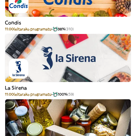
Condis
11:00(e)tarako programatu
98%
(310)
La Sirena
11:00(e)tarako programatu
100%
(59)