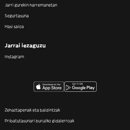
Jarri gurekin harremanetan
Segurtasuna
Hasi saioa
Jarrai iezaguzu
Instagram
Zehaztapenak eta baldintzak
Pribatutasunari buruzko gidalerroak