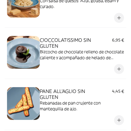
Con salsa de quesos: Azul, gouda, edam y
curado.
CIOCCOLATISSIMO SIN
6,95 €
GLUTEN
Bizcocho de chocolate relleno de chocolate
caliente y acompañado de helado de
vainilla.
PANE ALL'AGLIO SIN
4,45 €
GLUTEN
Rebanadas de pan crujente con
mantequilla de ajo.