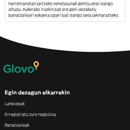
harremanetan jartzeko xehetasunak gehitu ahal izango
dituzu. Aukerako iruzkin bat ere gehi dezakezu
banatzaileari eskaera opari bat izango dela jakinarazteko.
Egin dezagun elkarrekin
Lanbideak
Erregistratu zure negozioa
Banatzaileak