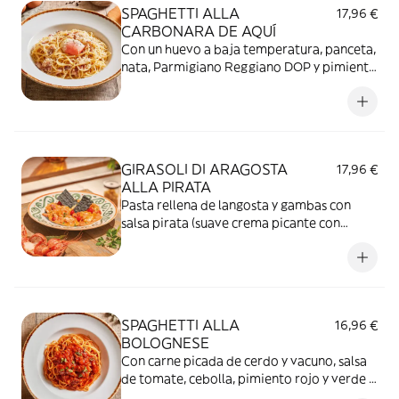
SPAGHETTI ALLA
17,96 €
CARBONARA DE AQUÍ
Con un huevo a baja temperatura, panceta,
nata, Parmigiano Reggiano DOP y pimienta
negra.
GIRASOLI DI ARAGOSTA
17,96 €
ALLA PIRATA
Pasta rellena de langosta y gambas con
salsa pirata (suave crema picante con
tomate), pimientos lágrima dolce rosso y
pan carasau.
SPAGHETTI ALLA
16,96 €
BOLOGNESE
Con carne picada de cerdo y vacuno, salsa
de tomate, cebolla, pimiento rojo y verde y
zanahoria.