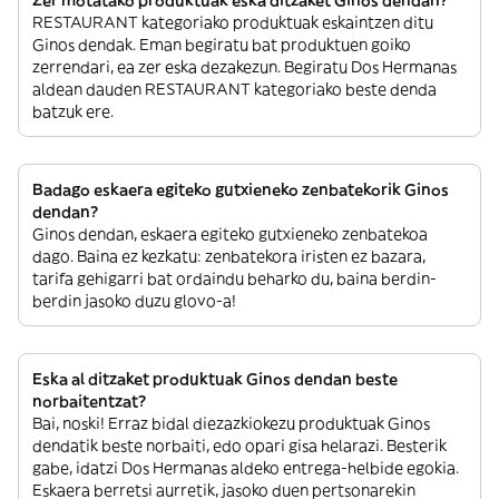
Zer motatako produktuak eska ditzaket Ginos dendan?
RESTAURANT kategoriako produktuak eskaintzen ditu
Ginos dendak. Eman begiratu bat produktuen goiko
zerrendari, ea zer eska dezakezun. Begiratu Dos Hermanas
aldean dauden RESTAURANT kategoriako beste denda
batzuk ere.
Badago eskaera egiteko gutxieneko zenbatekorik Ginos
dendan?
Ginos dendan, eskaera egiteko gutxieneko zenbatekoa
dago. Baina ez kezkatu: zenbatekora iristen ez bazara,
tarifa gehigarri bat ordaindu beharko du, baina berdin-
berdin jasoko duzu glovo-a!
Eska al ditzaket produktuak Ginos dendan beste
norbaitentzat?
Bai, noski! Erraz bidal diezazkiokezu produktuak Ginos
dendatik beste norbaiti, edo opari gisa helarazi. Besterik
gabe, idatzi Dos Hermanas aldeko entrega-helbide egokia.
Eskaera berretsi aurretik, jasoko duen pertsonarekin