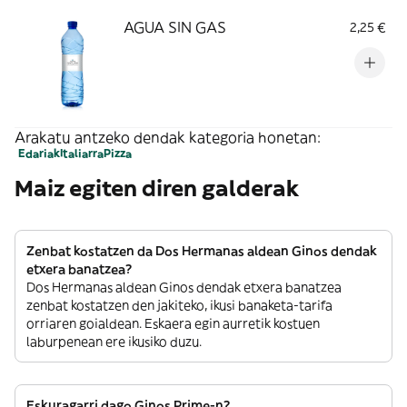
AGUA SIN GAS
2,25 €
Arakatu antzeko dendak kategoria honetan:
Edariak
Italiarra
Pizza
Maiz egiten diren galderak
Zenbat kostatzen da Dos Hermanas aldean Ginos dendak
etxera banatzea?
Dos Hermanas aldean Ginos dendak etxera banatzea
zenbat kostatzen den jakiteko, ikusi banaketa-tarifa
orriaren goialdean. Eskaera egin aurretik kostuen
laburpenean ere ikusiko duzu.
Eskuragarri dago Ginos Prime-n?