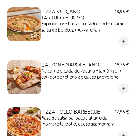
PIZZA VULCANO
18,95 €
TARTUFO E UOVO
Explosión de huevo trufado con bechamel,
salsa de boletus, mozzarella y
champiñones.
CALZONE NAPOLETANO
18,25 €
De carne picada de vacuno y jamón york,
con borde relleno de queso provolone.
Cubierto de tomate, jamón curado y
Parmigiano Reggiano DOP.
PIZZA POLLO BARBECUE
17,95 €
Base de salsa barbacoa ahumada,
mozzarella, pollo, queso scamorza y
cebolla roja.