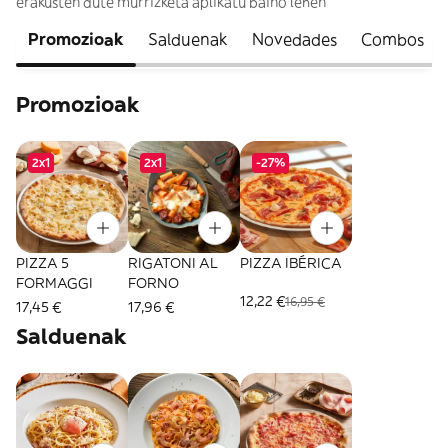
erakusten dute murrizketa aplikatu baino lehen
Promozioak
Salduenak
Novedades
Combos
Promozioak
2x1
2x1
-27%
PIZZA 5
RIGATONI AL
PIZZA IBÉRICA
FORMAGGI
FORNO
12,22 €
16,95 €
17,45 €
17,96 €
Salduenak