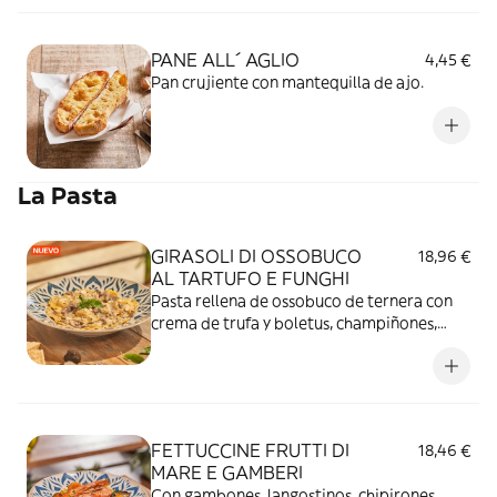
PANE ALL´ AGLIO
4,45 €
Pan crujiente con mantequilla de ajo.
La Pasta
GIRASOLI DI OSSOBUCO
18,96 €
AL TARTUFO E FUNGHI
Pasta rellena de ossobuco de ternera con
crema de trufa y boletus, champiñones,
Parmigiano Reggiano DOP, vino blanco y
almendras.
FETTUCCINE FRUTTI DI
18,46 €
MARE E GAMBERI
Con gambones, langostinos, chipirones,