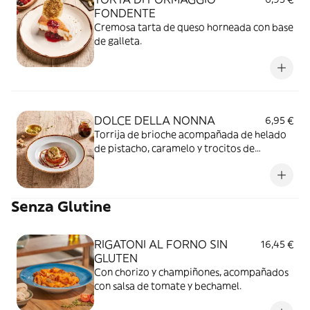
FONDENTE
Cremosa tarta de queso horneada con base
de galleta.
DOLCE DELLA NONNA
6,95 €
Torrija de brioche acompañada de helado
de pistacho, caramelo y trocitos de
pistacho.
Senza Glutine
RIGATONI AL FORNO SIN
16,45 €
GLUTEN
Con chorizo y champiñones, acompañados
con salsa de tomate y bechamel.