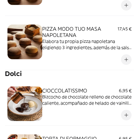
PIZZA MODO TUO MASA
17,45 €
NAPOLETANA
Elabora tu propia pizza napoletana
eligiendo 3 ingredientes, además de la salsa
base y el queso mozzarella.
Dolci
CIOCCOLATISSIMO
6,95 €
Bizcocho de chocolate relleno de chocolate
caliente, acompañado de helado de vainilla
y espolvoreado con azúcar glas.
TORTA DI FORMAGGIO
6,95 €