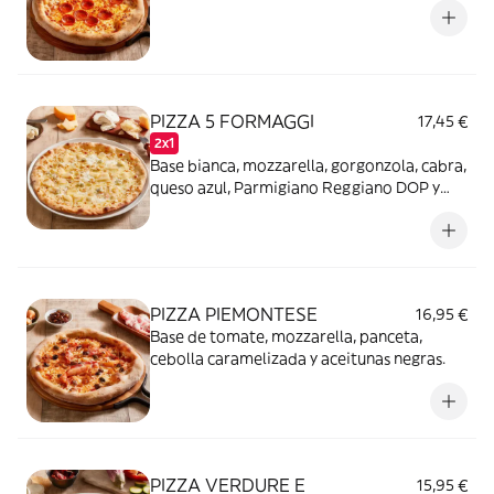
PIZZA 5 FORMAGGI
17,45 €
2x1
Base bianca, mozzarella, gorgonzola, cabra,
queso azul, Parmigiano Reggiano DOP y
almendras.
PIZZA PIEMONTESE
16,95 €
Base de tomate, mozzarella, panceta,
cebolla caramelizada y aceitunas negras.
PIZZA VERDURE E
15,95 €