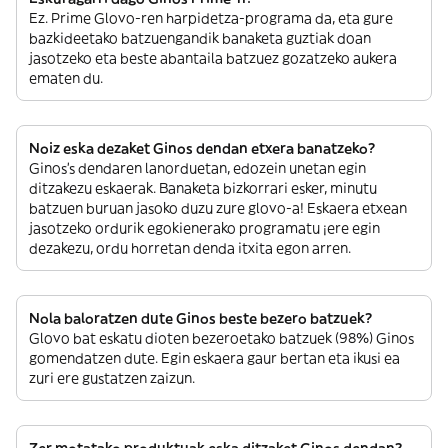
Ez. Prime Glovo-ren harpidetza-programa da, eta gure
bazkideetako batzuengandik banaketa guztiak doan
jasotzeko eta beste abantaila batzuez gozatzeko aukera
ematen du.
Noiz eska dezaket Ginos dendan etxera banatzeko?
Ginos’s dendaren lanorduetan, edozein unetan egin
ditzakezu eskaerak. Banaketa bizkorrari esker, minutu
batzuen buruan jasoko duzu zure glovo-a! Eskaera etxean
jasotzeko ordurik egokienerako programatu ¡ere egin
dezakezu, ordu horretan denda itxita egon arren.
Nola baloratzen dute Ginos beste bezero batzuek?
Glovo bat eskatu dioten bezeroetako batzuek (98%) Ginos
gomendatzen dute. Egin eskaera gaur bertan eta ikusi ea
zuri ere gustatzen zaizun.