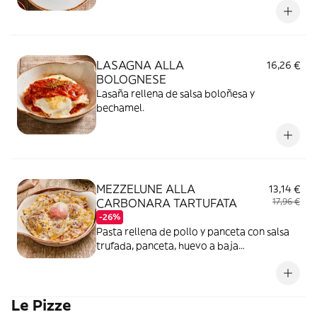
LASAGNA ALLA
16,26 €
BOLOGNESE
Lasaña rellena de salsa boloñesa y
bechamel.
MEZZELUNE ALLA
13,14 €
CARBONARA TARTUFATA
17,96 €
-26%
Pasta rellena de pollo y panceta con salsa
trufada, panceta, huevo a baja
temperatura, Parmigiano Reggiano DOP y
cebolla.
Le Pizze