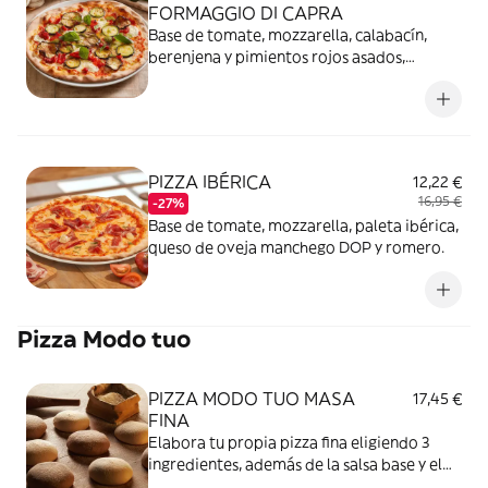
FORMAGGIO DI CAPRA
Base de tomate, mozzarella, calabacín,
berenjena y pimientos rojos asados,
tomate semiseco, queso de cabra y pesto.
PIZZA IBÉRICA
12,22 €
16,95 €
-27%
Base de tomate, mozzarella, paleta ibérica,
queso de oveja manchego DOP y romero.
Pizza Modo tuo
PIZZA MODO TUO MASA
17,45 €
FINA
Elabora tu propia pizza fina eligiendo 3
ingredientes, además de la salsa base y el
queso mozzarella.