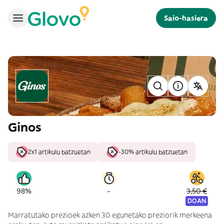
Saio-hasiera
Ginos
2x1 artikulu batzuetan
-30% artikulu batzuetan
-
98%
3,50 €
DOAN
Marratutako prezioek azken 30 egunetako preziorik merkeena