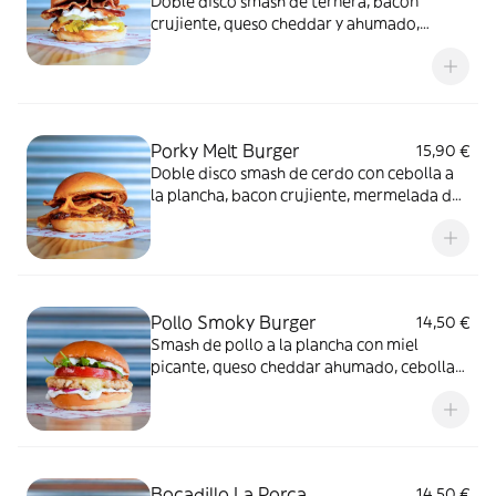
Doble disco smash de ternera, bacon
crujiente, queso cheddar y ahumado,
mayonesa laPorca y relish de pepinillos y
cebolla.
Porky Melt Burger
15,90 €
Doble disco smash de cerdo con cebolla a
la plancha, bacon crujiente, mermelada de
bacon, salsa Gochujang y queso cheddar.
Pollo Smoky Burger
14,50 €
Smash de pollo a la plancha con miel
picante, queso cheddar ahumado, cebolla
marinada, rúcula, tomate y salsa ranch.
Bocadillo La Porca
14,50 €