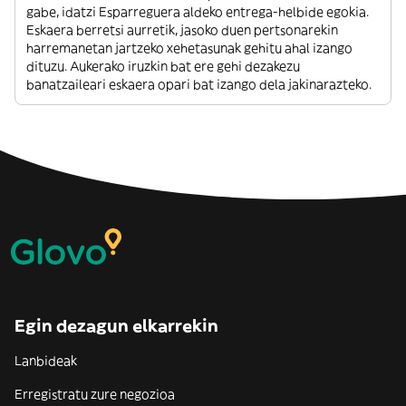
gabe, idatzi Esparreguera aldeko entrega-helbide egokia.
Eskaera berretsi aurretik, jasoko duen pertsonarekin
harremanetan jartzeko xehetasunak gehitu ahal izango
dituzu. Aukerako iruzkin bat ere gehi dezakezu
banatzaileari eskaera opari bat izango dela jakinarazteko.
Egin dezagun elkarrekin
Lanbideak
Erregistratu zure negozioa