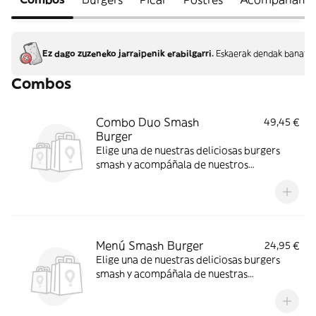
Ez dago zuzeneko jarraipenik erabilgarri.
Eskaerak dendak banatze
Combos
Combo Duo Smash
49,45 €
Burger
Elige una de nuestras deliciosas burgers
smash y acompáñala de nuestros
irresistibles entrantes, 1 postre y tu bebida
favorita.
Menú Smash Burger
24,95 €
Elige una de nuestras deliciosas burgers
smash y acompáñala de nuestras
irresistibles patatas fritas, 1 postre casero y
tu bebida favorita.