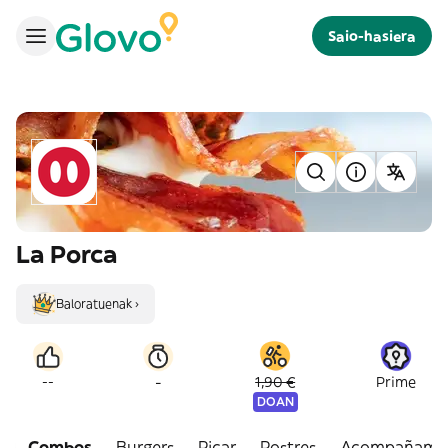
Saio-hasiera
La Porca
Baloratuenak ›
-
--
1,90 €
Prime
DOAN
Combos
Burgers
Picar
Postres
Acompañamie