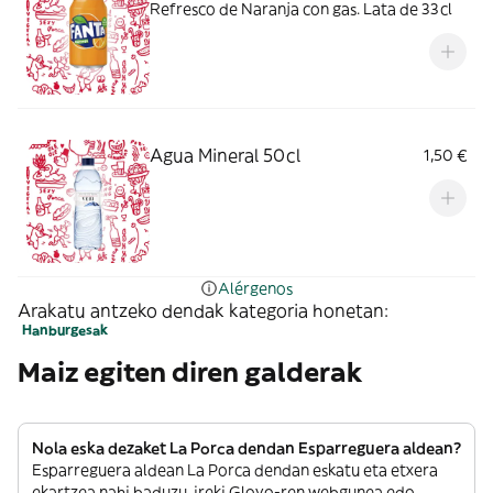
Refresco de Naranja con gas. Lata de 33cl
Agua Mineral 50cl
1,50 €
Alérgenos
Arakatu antzeko dendak kategoria honetan:
Hanburgesak
Maiz egiten diren galderak
Nola eska dezaket La Porca dendan Esparreguera aldean?
Esparreguera aldean La Porca dendan eskatu eta etxera
ekartzea nahi baduzu, ireki Glovo-ren webgunea edo