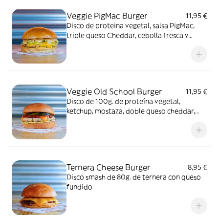
Veggie PigMac Burger
11,95 €
Disco de proteina vegetal, salsa PigMac,
triple queso Cheddar, cebolla fresca y
lechuga picada
Veggie Old School Burger
11,95 €
Disco de 100g. de proteína vegetal,
ketchup, mostaza, doble queso cheddar,
cebolla fresca y relish de pepinillos.
Ternera Cheese Burger
8,95 €
Disco smash de 80g. de ternera con queso
fundido