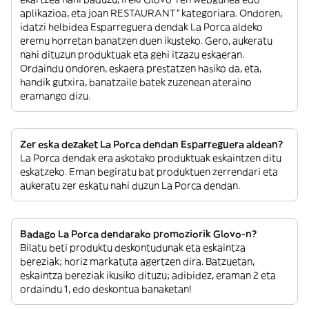
aplikazioa, eta joan RESTAURANT” kategoriara. Ondoren,
idatzi helbidea Esparreguera dendak La Porca aldeko
eremu horretan banatzen duen ikusteko. Gero, aukeratu
nahi dituzun produktuak eta gehi itzazu eskaeran.
Ordaindu ondoren, eskaera prestatzen hasiko da, eta,
handik gutxira, banatzaile batek zuzenean ateraino
eramango dizu.
Zer eska dezaket La Porca dendan Esparreguera aldean?
La Porca dendak era askotako produktuak eskaintzen ditu
eskatzeko. Eman begiratu bat produktuen zerrendari eta
aukeratu zer eskatu nahi duzun La Porca dendan.
Badago La Porca dendarako promoziorik Glovo-n?
Bilatu beti produktu deskontudunak eta eskaintza
bereziak; horiz markatuta agertzen dira. Batzuetan,
eskaintza bereziak ikusiko dituzu; adibidez, eraman 2 eta
ordaindu 1, edo deskontua banaketan!