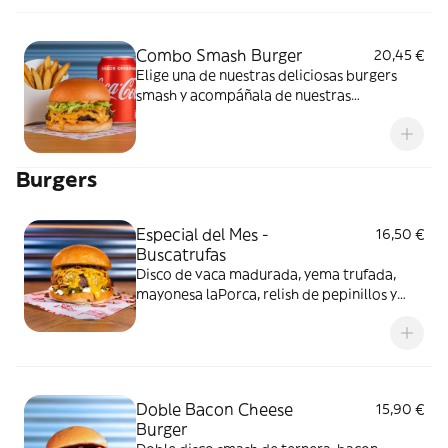
Combo Smash Burger
20,45 €
Elige una de nuestras deliciosas burgers
smash y acompáñala de nuestras
irresistibles patatas fritas y tu bebida
favorita.
Burgers
Especial del Mes -
16,50 €
Buscatrufas
Disco de vaca madurada, yema trufada,
mayonesa laPorca, relish de pepinillos y
bacon bites
Doble Bacon Cheese
15,90 €
Burger