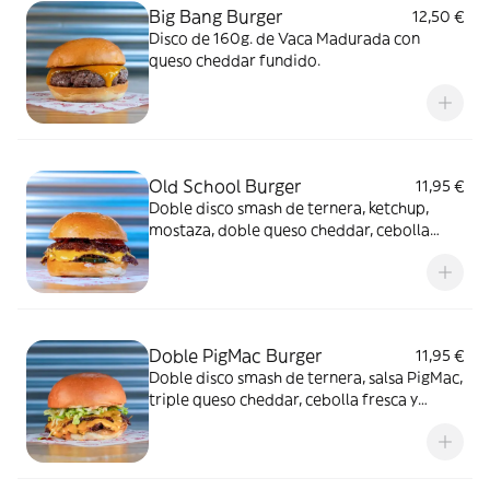
Big Bang Burger
12,50 €
Disco de 160g. de Vaca Madurada con
queso cheddar fundido.
Old School Burger
11,95 €
Doble disco smash de ternera, ketchup,
mostaza, doble queso cheddar, cebolla
fresca y relish de pepinillos.
Doble PigMac Burger
11,95 €
Doble disco smash de ternera, salsa PigMac,
triple queso cheddar, cebolla fresca y
lechuga picada