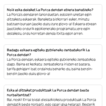
Noiz eska dezaket La Porca dendan etxera banatzeko?
La Porca’s dendaren lanorduetan, edozein unetan egin
ditzakezu eskaerak. Banaketa bizkorrari esker, minutu
batzuen buruan jasoko duzu zure glovo-a! Eskaera etxean
jasotzeko ordurik egokienerako programatu ¡ere egin
dezakezu, ordu horretan denda itxita egon arren.
Badago eskaera egiteko gutxieneko zenbatekorik La
Porca dendan?
La Porca dendan, eskaera egiteko gutxieneko zenbatekoa
dago. Baina ez kezkatu: zenbatekora iristen ez bazara,
tarifa gehigarri bat ordaindu beharko du, baina berdin-
berdin jasoko duzu glovo-a!
Eska al ditzaket produktuak La Porca dendan beste
norbaitentzat?
Bai, noski! Erraz bidal diezazkiokezu produktuak La Porca
dendatik beste norbaiti, edo opari gisa helarazi. Besterik