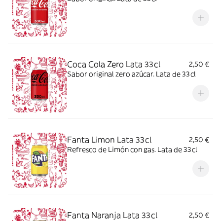
Coca Cola Zero Lata 33cl
2,50 €
Sabor original zero azúcar. Lata de 33cl
Fanta Limon Lata 33cl
2,50 €
Refresco de Limón con gas. Lata de 33cl
Fanta Naranja Lata 33cl
2,50 €