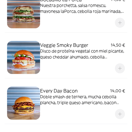
Nuestra porchetta, salsa romescu,
mayonesa laPorca, cebolla roja marinada,
miel especiada y rúcula fresca en pan de
coca crujiente.
Veggie Smoky Burger
14,50 €
Disco de proteína vegetal con miel picante,
queso cheddar ahumado, cebolla
marinada, rúcula, tomate y salsa ranch.
Every Day Bacon
14,00 €
Doble smash de ternera, mucha cebolla
plancha, triple queso americano, bacon
crujiente y salsa Pigmac.