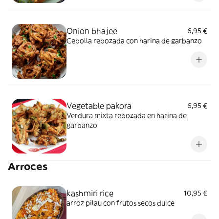
Onion bhajee
6,95 €
Cebolla rebozada con harina de garbanzo
Vegetable pakora
6,95 €
Verdura mixta rebozada en harina de
garbanzo
Arroces
kashmiri rice
10,95 €
arroz pilau con frutos secos dulce