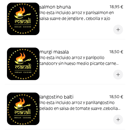
salmon bhuna
18,95 €
(no esta incluido arroz y pan)salmon en
salsa suave de jengibre , cebolla y ajo
murgi masala
18,50 €
(no esta incluido arroz y pan)pollo
tandoory sin hueso medio picante carne
picada de tarnera con huevo cocido
langostino balti
18,50 €
(no esta incluido arroz y pan)langostino
pelado en salsa de tomate suave ,cebolla
pimiento y especias