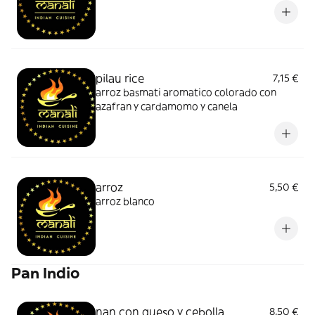
pilau rice
7,15 €
arroz basmati aromatico colorado con
azafran y cardamomo y canela
arroz
5,50 €
arroz blanco
Pan Indio
nan con queso y cebolla
8,50 €