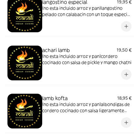
langostino especial
19,95 €
(no esta incluido arroz y pan)langostino
pelado con calabacin con un toque especial
de nuestro cheff
achari lamb
19,50 €
(no esta incluido arroz y pan)cordero
cocinado con salsa de pickle y mango chatni
lamb kofta
18,95 €
(no esta incluido arroz y pan)albondigas de
cordero cocinado con salsa ligeramente
picante de curry con ajo jengibre y cilantro