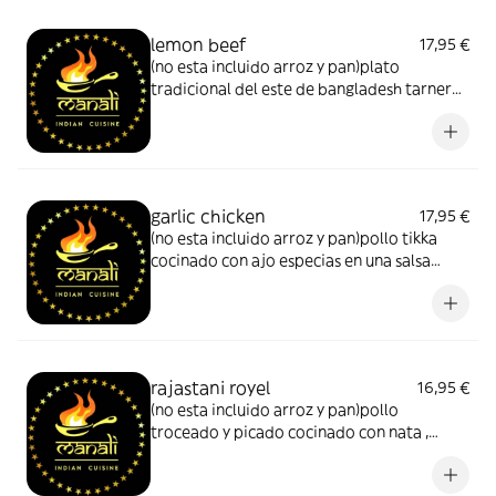
lemon beef
17,95 €
(no esta incluido arroz y pan)plato
tradicional del este de bangladesh tarnera
cocinada con salsa de curry y con una
shatkora
garlic chicken
17,95 €
(no esta incluido arroz y pan)pollo tikka
cocinado con ajo especias en una salsa
medio picante
rajastani royel
16,95 €
(no esta incluido arroz y pan)pollo
troceado y picado cocinado con nata ,
almendras especias y salsa suave