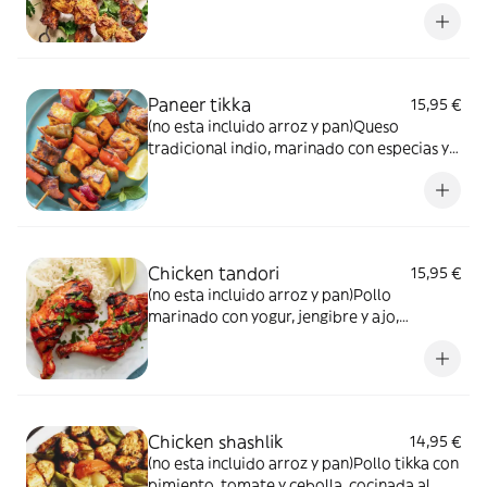
cocinado con hierbas aromáticas
Paneer tikka
15,95 €
(no esta incluido arroz y pan)Queso
tradicional indio, marinado con especias y
cocinado al horno
Chicken tandori
15,95 €
(no esta incluido arroz y pan)Pollo
marinado con yogur, jengibre y ajo,
cocinado con especias al horno
Chicken shashlik
14,95 €
(no esta incluido arroz y pan)Pollo tikka con
pimiento, tomate y cebolla, cocinada al