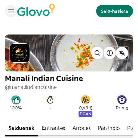
Saio-hasiera
Manali Indian Cuisine
@manaliindiancuisine
-
100%
0,49 €
Prime
DOAN
Salduenak
Entrantes
Arroces
Pan Indio
Plat