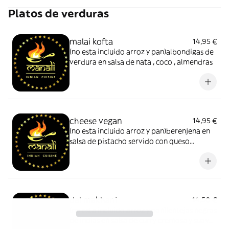
Platos de verduras
malai kofta
14,95 €
(no esta incluido arroz y pan)albondigas de
verdura en salsa de nata , coco , almendras
cheese vegan
14,95 €
(no esta incluido arroz y pan)berenjena en
salsa de pistacho servido con queso
burrata
dal makhani
14,50 €
(no esta incluido arroz y pan)lentejas negras
de indias en salsa de curry cremosa y suave