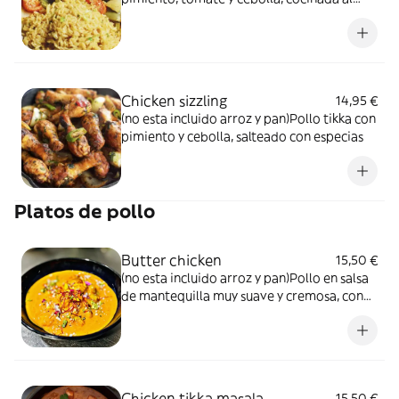
horno
Chicken sizzling
14,95 €
(no esta incluido arroz y pan)Pollo tikka con
pimiento y cebolla, salteado con especias
Platos de pollo
Butter chicken
15,50 €
(no esta incluido arroz y pan)Pollo en salsa
de mantequilla muy suave y cremosa, con
especias, hojas aromáticas, almendras,
anacardos y mantequilla
Chicken tikka masala
15,50 €