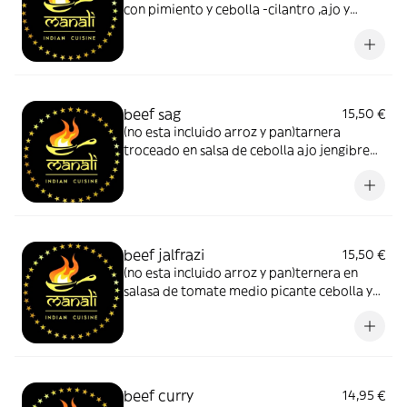
con pimiento y cebolla -cilantro ,ajo y
ligeramente picante
beef sag
15,50 €
(no esta incluido arroz y pan)tarnera
troceado en salsa de cebolla ajo jengibre
,espinacas ligeramente picante
beef jalfrazi
15,50 €
(no esta incluido arroz y pan)ternera en
salasa de tomate medio picante cebolla y
pimiento especias y cilantro
beef curry
14,95 €