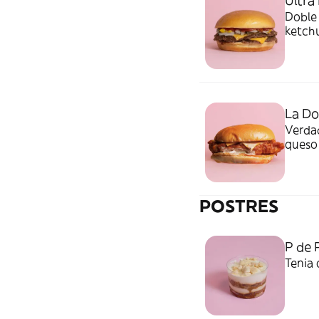
Ultra
Doble 
ketch
La Do
Verda
queso 
buscas
POSTRES
P de 
Tenia 