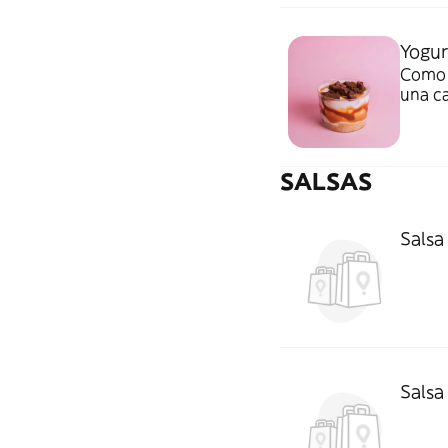
Yogur
Como t
una ca
sirope
SALSAS
Sals
Salsa