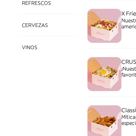
REFRESCOS
X Frie
Nuestr
CERVEZAS
americ
VINOS
CRUSH
¡Nuest
favori
un hue
Classi
Mítica
especi