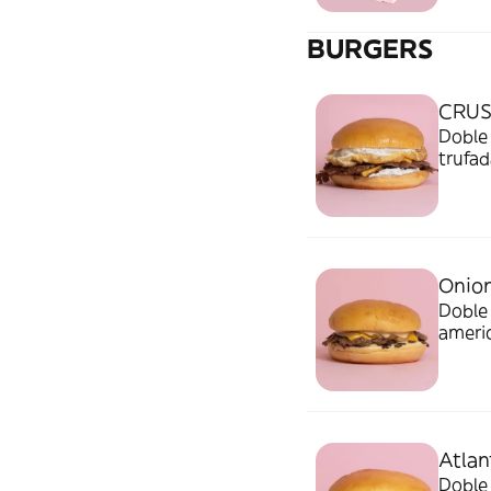
BURGERS
CRU
Doble
trufad
Onio
Doble 
americ
Atlan
Doble 