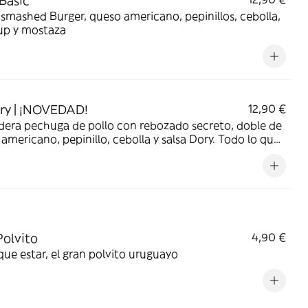
 Basic
smashed Burger, queso americano, pepinillos, cebolla,
up y mostaza
ry | ¡NOVEDAD!
12,90 €
dera pechuga de pollo con rebozado secreto, doble de
americano, pepinillo, cebolla y salsa Dory. Todo lo que
 en una burger de pollo ;)
Polvito
4,90 €
que estar, el gran polvito uruguayo