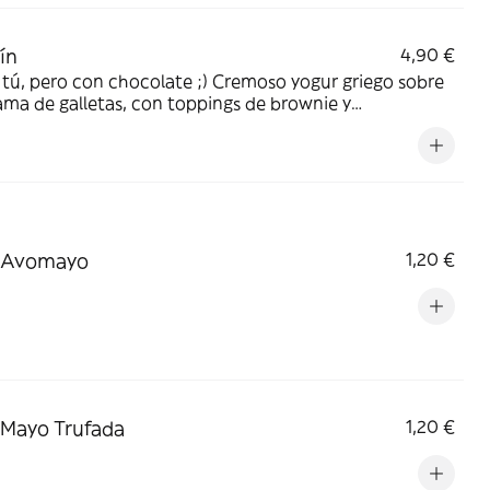
ín
4,90 €
ú, pero con chocolate ;) Cremoso yogur griego sobre
ma de galletas, con toppings de brownie y
 de chocolate
a Avomayo
1,20 €
 Mayo Trufada
1,20 €