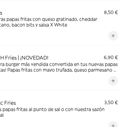
s
8,50 €
as papas fritas con queso gratinado, cheddar
ano, bacon bits y salsa X White
 Fries | ¡NOVEDAD!
6,90 €
ra burger más vendida convertida en tus nuevas papas
tas! Papas fritas con mayo trufada, queso parmesano y
vo frito.... una locuuuuuuuuuuura
c Fries
3,50 €
s papas fritas al punto de sal o con nuestra sazón
al