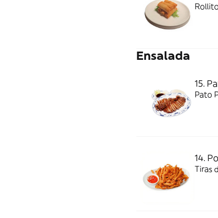
Rollit
Ensalada
15. P
Pato P
14. Po
Tiras 