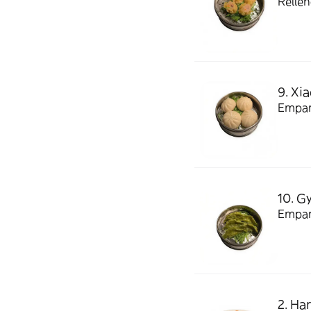
Rellen
9. Xi
Empana
10. G
Empana
2. Ha