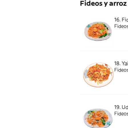
Fideos y arroz
16. F
Fideos
18. Y
Fideos
19. U
Fideos