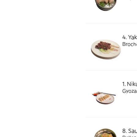
4. Yak
Broche
1. Ni
Gyozas
8. Sa