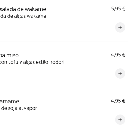
nsalada de wakame
5,95 €
ada de algas wakame
opa miso
4,95 €
on tofu y algas estilo Irodori
Edamame
4,95 €
 de soja al vapor