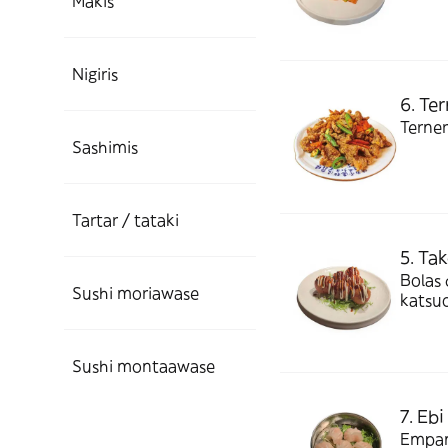
Makis
Nigiris
6. Te
Terner
Sashimis
Tartar / tataki
5. Ta
Bolas 
Sushi moriawase
katsu
Sushi montaawase
7. Eb
Empana