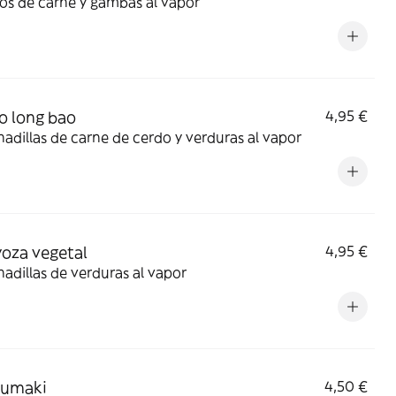
os de carne y gambas al vapor
ao long bao
4,95 €
dillas de carne de cerdo y verduras al vapor
yoza vegetal
4,95 €
dillas de verduras al vapor
rumaki
4,50 €