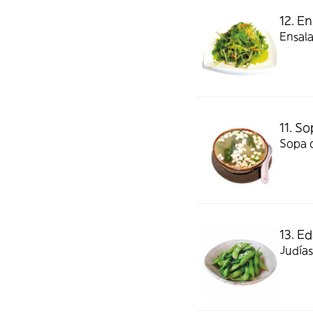
12. E
Ensal
11. S
Sopa c
13. 
Judías