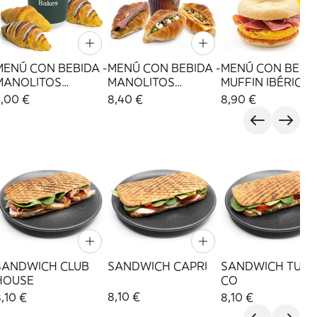
MENÚ CON BEBIDA -
MENÚ CON BEBIDA -
MENÚ CON BEBID
MANOLITOS
MANOLITOS
MUFFIN IBÉRICO
DULCES
SALADOS
5,00 €
8,40 €
8,90 €
SANDWICH CLUB
SANDWICH CAPRI
SANDWICH TUNA
HOUSE
CO
8,10 €
,10 €
8,10 €