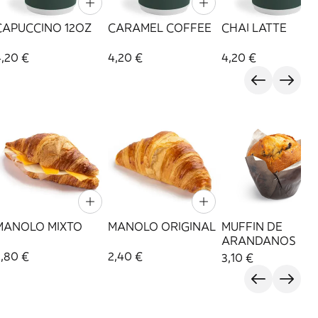
CAPUCCINO 12OZ
CARAMEL COFFEE
CHAI LATTE
4,20 €
4,20 €
4,20 €
MANOLO MIXTO
MANOLO ORIGINAL
MUFFIN DE
ARANDANOS
3,80 €
2,40 €
3,10 €