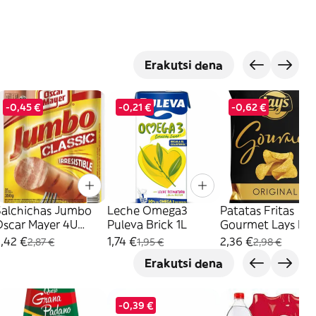
Erakutsi dena
-0,45 €
-0,21 €
-0,62 €
Salchichas Jumbo
Leche Omega3
Patatas Fritas
Oscar Mayer 4U
Puleva Brick 1L
Gourmet Lays Bol
350G
170Gr
,42 €
1,74 €
2,36 €
2,87 €
1,95 €
2,98 €
Erakutsi dena
-0,39 €