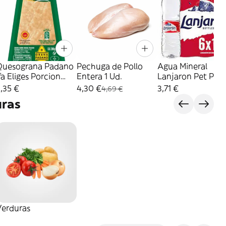
Quesograna Padano
Pechuga de Pollo
Agua Mineral
fa Eliges Porcion
Entera 1 Ud.
Lanjaron Pet P-
200G
6X1,5L
,35 €
4,30 €
3,71 €
4,69 €
uras
Verduras