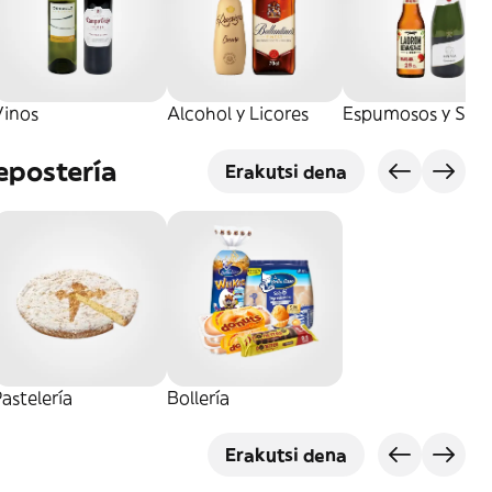
Vinos
Alcohol y Licores
Espumosos y Sidr
epostería
Erakutsi dena
astelería
Bollería
Erakutsi dena