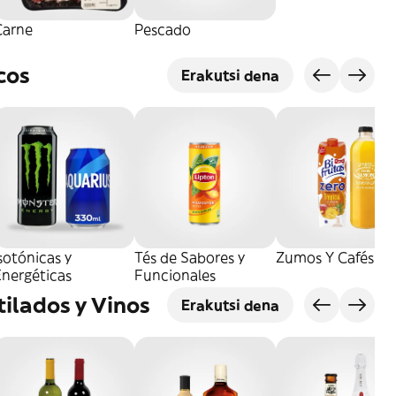
Carne
Pescado
cos
Erakutsi dena
sotónicas y
Tés de Sabores y
Zumos Y Cafés
Energéticas
Funcionales
tilados y Vinos
Erakutsi dena