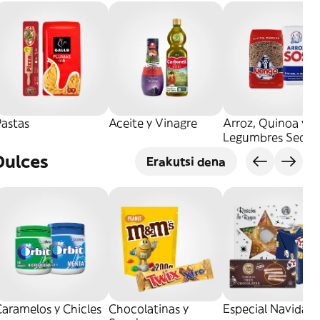
Pastas
Aceite y Vinagre
Arroz, Quinoa y
Legumbres Secos
Dulces
Erakutsi dena
aramelos y Chicles
Chocolatinas y
Especial Navidad