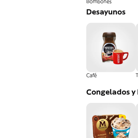
Bombones
Desayunos
Café
T
Congelados y