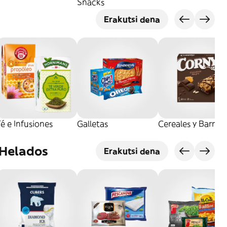
Snacks
Erakutsi dena
é e Infusiones
Galletas
Cereales y Barrita
 Helados
Erakutsi dena