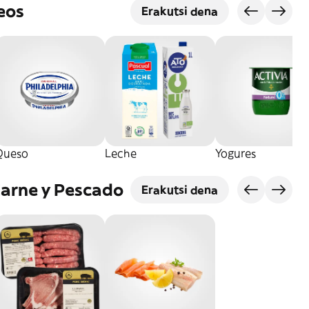
eos
Erakutsi dena
Queso
Leche
Yogures
Carne y Pescado
Erakutsi dena