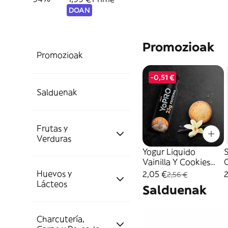
DOAN
Promozioak
Promozioak
-0,51 €
Salduenak
Frutas y
Verduras
Yogur Liquido
Vainilla Y Cookies
Yopro 300Gr
Huevos y
2,05 €
2
Frutas
2,56 €
Lácteos
Salduenak
Plátanos y Bananas
Verduras
Charcutería,
Huevos