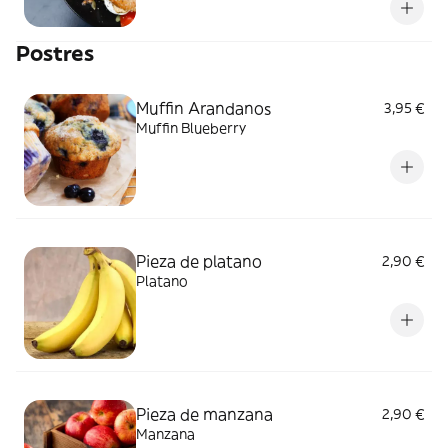
Postres
Muffin Arandanos
3,95 €
Muffin Blueberry
Pieza de platano
2,90 €
Platano
Pieza de manzana
2,90 €
Manzana