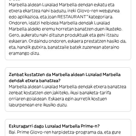
Marbella aldean Luxalad Marbella dendan eskatu eta
etxera ekartzea nahi baduzu, ireki Glovo-ren webgunea
edo aplikazioa, eta joan RESTAURANT” kategoriara.
Ondoren, idatzi helbidea Marbella dendak Luxalad
Marbella aldeko eremu horretan banatzen duen ikusteko.
Gero, aukeratu nahi dituzun produktuak eta gehi itzazu
eskaeran. Ordaindu ondoren, eskaera prestatzen hasiko da,
eta, handik gutxira, banatzaile batek zuzenean ateraino
eramango dizu.
Zenbat kostatzen da Marbella aldean Luxalad Marbella
dendak etxera banatzea?
Marbella aldean Luxalad Marbella dendak etxera banatzea
zenbat kostatzen den jakiteko, ikusi banaketa-tarifa
orriaren goialdean. Eskaera egin aurretik kostuen
laburpenean ere ikusiko duzu.
Eskuragarri dago Luxalad Marbella Prime-n?
Bai. Prime Glovo-ren harpidetza-programa da, eta gure