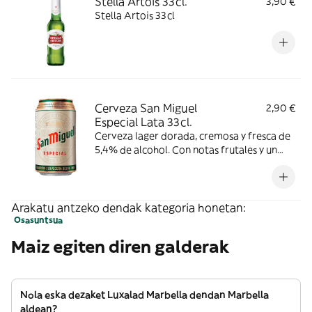
Stella Artois 33cl.
3,90 €
Stella Artois 33cl
Cerveza San Miguel
2,90 €
Especial Lata 33cl.
Cerveza lager dorada, cremosa y fresca de
5,4% de alcohol. Con notas frutales y un
sabor equilibrado, disfrútala consumiendo
entre 4-6ºC.
Arakatu antzeko dendak kategoria honetan:
Osasuntsua
Maiz egiten diren galderak
Nola eska dezaket Luxalad Marbella dendan Marbella
aldean?