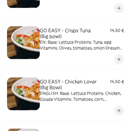
beetroot Dressing: Vinaigrette Topping:
Peanuts ES: Base: Quinoa Proteínas:
Hummus Vitaminas: Zanahoria, garbanzos,
lentejas, remolacha dressing: Vinagreta
Topping: Cacahuetes
GO EASY - Crispy Tuna
14,50 €
(Big bowl)
EN: Base: Lettuce Proteins: Tuna, egg
Vitamins: Olives, tomatoes, onion Dressing:
Honey mustard Topping: Fried onion ES:
Base: Lechuga Proteínas: Atún, huevo
Vitaminas: Aceitunas, tomate, cebolla roja
Dressing: Miel y mostaza Topping: Cebolla
frita
GO EASY - Chicken Lover
14,50 €
(Big Bowl)
ENGLISH: Base: Lettuce Proteins: Chicken,
Gouda Vitamins: Tomatoes, corn,
cucumber Dressing: Caesar Topping:
Croutons. ESPAÑOL Base: Lechuga
Proteínas: Pollo, Gouda Vitaminas:
Tomate, maíz, pepino Salsa: César Topping:
Picatostes