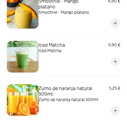
Smoothie - Mango
6,90 €
platano
Smoothie - Mango platano
Iced Matcha
5,90 €
Iced Matcha.
Zumo de naranja natural
5,25 €
300ml.
Zumo de naranja natural 300ml