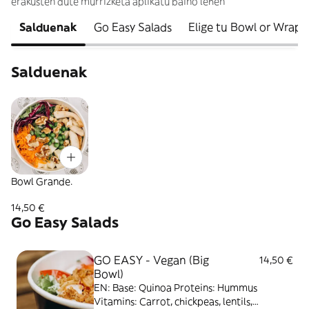
erakusten dute murrizketa aplikatu baino lehen
Salduenak
Go Easy Salads
Elige tu Bowl or Wrap.
Salduenak
Bowl Grande.
14,50 €
Go Easy Salads
GO EASY - Vegan (Big
14,50 €
Bowl)
EN: Base: Quinoa Proteins: Hummus
Vitamins: Carrot, chickpeas, lentils,