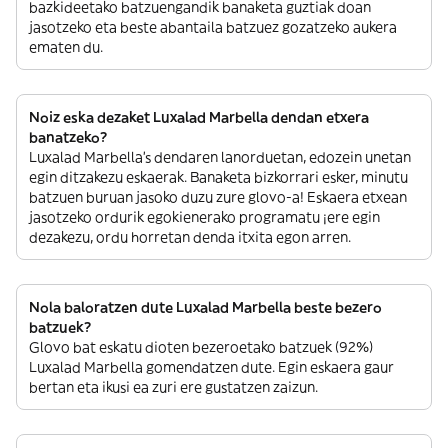
bazkideetako batzuengandik banaketa guztiak doan
jasotzeko eta beste abantaila batzuez gozatzeko aukera
ematen du.
Noiz eska dezaket Luxalad Marbella dendan etxera
banatzeko?
Luxalad Marbella’s dendaren lanorduetan, edozein unetan
egin ditzakezu eskaerak. Banaketa bizkorrari esker, minutu
batzuen buruan jasoko duzu zure glovo-a! Eskaera etxean
jasotzeko ordurik egokienerako programatu ¡ere egin
dezakezu, ordu horretan denda itxita egon arren.
Nola baloratzen dute Luxalad Marbella beste bezero
batzuek?
Glovo bat eskatu dioten bezeroetako batzuek (92%)
Luxalad Marbella gomendatzen dute. Egin eskaera gaur
bertan eta ikusi ea zuri ere gustatzen zaizun.