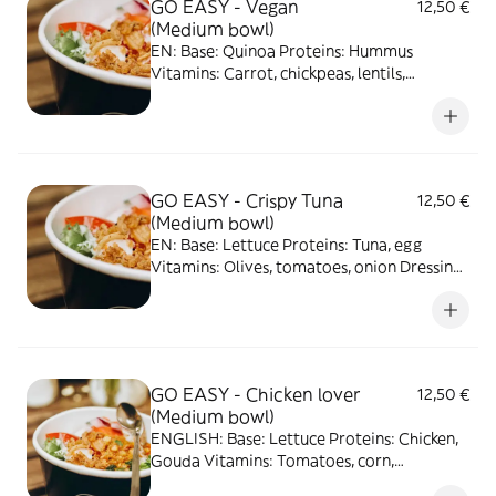
GO EASY - Vegan
12,50 €
(Medium bowl)
EN: Base: Quinoa Proteins: Hummus
Vitamins: Carrot, chickpeas, lentils,
beetroot Dressing: Vinaigrette Topping:
Peanuts ES: Base: Quinoa Proteínas:
Hummus Vitaminas: Zanahoria, garbanzos,
lentejas, remolacha dressing: Vinagreta
Topping: Cacahuetes
GO EASY - Crispy Tuna
12,50 €
(Medium bowl)
EN: Base: Lettuce Proteins: Tuna, egg
Vitamins: Olives, tomatoes, onion Dressing:
Honey mustard Topping: Fried onion ES:
Base: Lechuga Proteínas: Atún, huevo
Vitaminas: Aceitunas, tomate, cebolla roja
Dressing: Miel y mostaza Topping: Cebolla
frita
GO EASY - Chicken lover
12,50 €
(Medium bowl)
ENGLISH: Base: Lettuce Proteins: Chicken,
Gouda Vitamins: Tomatoes, corn,
cucumber Dressing: Caesar Topping: