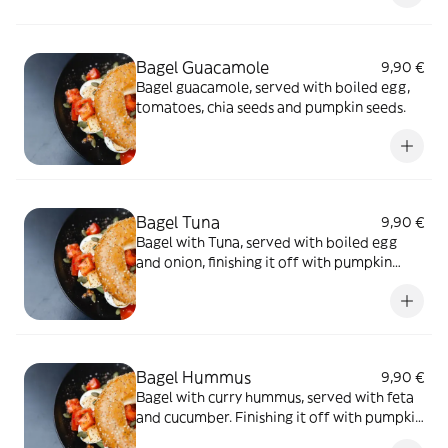
almendras.
Bagel Guacamole
9,90 €
Bagel guacamole, served with boiled egg,
tomatoes, chia seeds and pumpkin seeds.
Bagel Tuna
9,90 €
Bagel with Tuna, served with boiled egg
and onion, finishing it off with pumpkin
seeds and a ranch dressing.
Bagel Hummus
9,90 €
Bagel with curry hummus, served with feta
and cucumber. Finishing it off with pumpkin
seeds and olive oil.