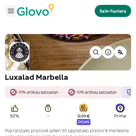
Saio-hasiera
Luxalad Marbella
-10% artikulu batzuetan
-10% artikulu batzuetan
-
-
92%
0,19 €
Prime
DOAN
Marratutako prezioek azken 30 egunetako preziorik merkeena