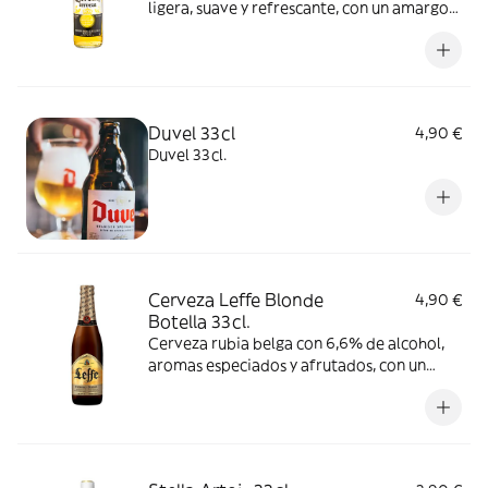
ligera, suave y refrescante, con un amargor
sutil y un sabor dulce afrutado con toque a
cereal. Consumir entre 3-6 °C.
Duvel 33cl
4,90 €
Duvel 33cl.
Cerveza Leffe Blonde
4,90 €
Botella 33cl.
Cerveza rubia belga con 6,6% de alcohol,
aromas especiados y afrutados, con un
sabor equilibrado entre amargor y dulzor.
Se recomienda consumir entre 6-9 °C.