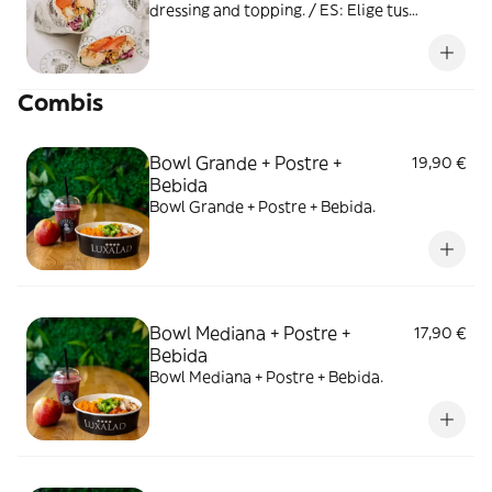
dressing and topping. / ES: Elige tus
proteínas, vitaminas, salsa y topping
Combis
Bowl Grande + Postre +
19,90 €
Bebida
Bowl Grande + Postre + Bebida.
Bowl Mediana + Postre +
17,90 €
Bebida
Bowl Mediana + Postre + Bebida.