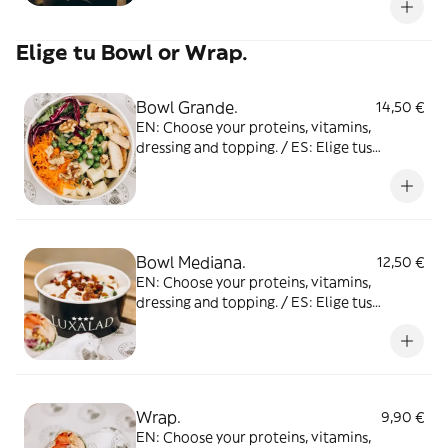
Croutons. ESPAÑOL Base: Lechuga
Proteínas: Pollo, Gouda Vitaminas:
Elige tu Bowl or Wrap.
Tomate, maíz, pepino Salsa: César Topping:
Picatostes
Bowl Grande.
14,50 €
EN: Choose your proteins, vitamins,
dressing and topping. / ES: Elige tus
proteínas, vitaminas, salsa y topping
Bowl Mediana.
12,50 €
EN: Choose your proteins, vitamins,
dressing and topping. / ES: Elige tus
proteínas, vitaminas, salsa y topping
Wrap.
9,90 €
EN: Choose your proteins, vitamins,