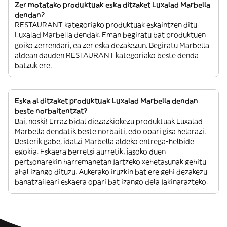
Zer motatako produktuak eska ditzaket Luxalad Marbella
dendan?
RESTAURANT kategoriako produktuak eskaintzen ditu
Luxalad Marbella dendak. Eman begiratu bat produktuen
goiko zerrendari, ea zer eska dezakezun. Begiratu Marbella
aldean dauden RESTAURANT kategoriako beste denda
batzuk ere.
Eska al ditzaket produktuak Luxalad Marbella dendan
beste norbaitentzat?
Bai, noski! Erraz bidal diezazkiokezu produktuak Luxalad
Marbella dendatik beste norbaiti, edo opari gisa helarazi.
Besterik gabe, idatzi Marbella aldeko entrega-helbide
egokia. Eskaera berretsi aurretik, jasoko duen
pertsonarekin harremanetan jartzeko xehetasunak gehitu
ahal izango dituzu. Aukerako iruzkin bat ere gehi dezakezu
banatzaileari eskaera opari bat izango dela jakinarazteko.