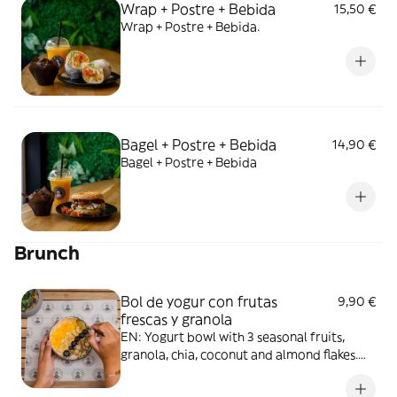
Wrap + Postre + Bebida
15,50 €
Wrap + Postre + Bebida.
Bagel + Postre + Bebida
14,90 €
Bagel + Postre + Bebida
Brunch
Bol de yogur con frutas
9,90 €
frescas y granola
EN: Yogurt bowl with 3 seasonal fruits,
granola, chia, coconut and almond flakes.
ES: Bol de yogur con 3 frutas de
temporada, granola, chia, coco y