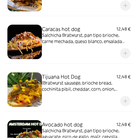
brioche bread, cheddar, bacon and Panka
souce (little spicy).
Caracas hot dog
12,48 €
Salchicha Bratwurst, pan tipo brioche,
carne mechada, queso blanco, ensalada
americana, patatas paja ketchup,
mayonesa, mostaza. Incluye patatas
Bratwurst sausege, brioche, shredded meat,
salad, potatoes straws, ketchup,
mayonnaise & mustard
Tijuana Hot Dog
12,48 €
(Bratwurst sausege, brioche bread,
cochinita pibil, cheddar, corn, onion,
Ketchup, mayonnaise, mustard & chipotle).
Potatoes includes.
Avocado hot dog
12,48 €
Salchicha Bratwurst, pan tipo brioche,
aguacate, pico de gallo, maíz, cebolla