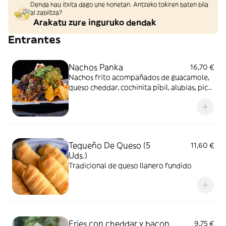
Denda hau itxita dago une honetan. Antzeko tokiren baten bila
al zabiltza?
Arakatu zure inguruko dendak
Entrantes
Nachos Panka
16,70 €
Nachos frito acompañados de guacamole,
queso cheddar, cochinita píbil, alubias, pico
de gallo y crema agria. (Fried Nachos with
guacamole, cheddar cheese, pork, beans,
pico de gallo and sour cream).
Tequeño De Queso (5
11,60 €
Uds.)
Tradicional de queso llanero fundido
Fries con cheddar y bacon
9,75 €