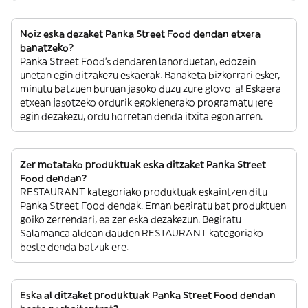
Noiz eska dezaket Panka Street Food dendan etxera
banatzeko?
Panka Street Food’s dendaren lanorduetan, edozein
unetan egin ditzakezu eskaerak. Banaketa bizkorrari esker,
minutu batzuen buruan jasoko duzu zure glovo-a! Eskaera
etxean jasotzeko ordurik egokienerako programatu ¡ere
egin dezakezu, ordu horretan denda itxita egon arren.
Zer motatako produktuak eska ditzaket Panka Street
Food dendan?
RESTAURANT kategoriako produktuak eskaintzen ditu
Panka Street Food dendak. Eman begiratu bat produktuen
goiko zerrendari, ea zer eska dezakezun. Begiratu
Salamanca aldean dauden RESTAURANT kategoriako
beste denda batzuk ere.
Eska al ditzaket produktuak Panka Street Food dendan