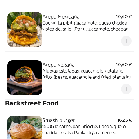
Arepa Mexicana
10,60 €
Cochinita píbil, guacamole, queso cheddar
y pico de gallo. (Pork, guacamole, cheddar
cheese and pico de gallo).
Arepa vegana
10,60 €
Alubias estofadas, guacamole y plátano
frito. (beans, guacamole and fried plantain)
Backstreet Food
Smash burger
16,25 €
150g de carne, pan brioche, bacon, queso
cheddar y salsa Panka (ligeramente
picante). Incluye patatas. 150g meat,