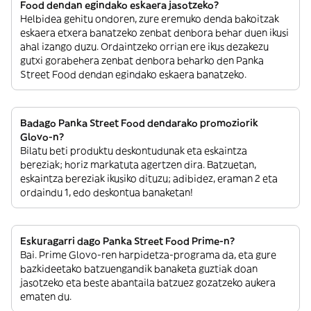
Food dendan egindako eskaera jasotzeko?
Helbidea gehitu ondoren, zure eremuko denda bakoitzak
eskaera etxera banatzeko zenbat denbora behar duen ikusi
ahal izango duzu. Ordaintzeko orrian ere ikus dezakezu
gutxi gorabehera zenbat denbora beharko den Panka
Street Food dendan egindako eskaera banatzeko.
Badago Panka Street Food dendarako promoziorik
Glovo-n?
Bilatu beti produktu deskontudunak eta eskaintza
bereziak; horiz markatuta agertzen dira. Batzuetan,
eskaintza bereziak ikusiko dituzu; adibidez, eraman 2 eta
ordaindu 1, edo deskontua banaketan!
Eskuragarri dago Panka Street Food Prime-n?
Bai. Prime Glovo-ren harpidetza-programa da, eta gure
bazkideetako batzuengandik banaketa guztiak doan
jasotzeko eta beste abantaila batzuez gozatzeko aukera
ematen du.