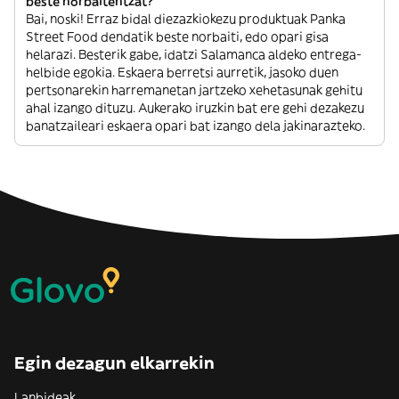
beste norbaitentzat?
Bai, noski! Erraz bidal diezazkiokezu produktuak Panka
Street Food dendatik beste norbaiti, edo opari gisa
helarazi. Besterik gabe, idatzi Salamanca aldeko entrega-
helbide egokia. Eskaera berretsi aurretik, jasoko duen
pertsonarekin harremanetan jartzeko xehetasunak gehitu
ahal izango dituzu. Aukerako iruzkin bat ere gehi dezakezu
banatzaileari eskaera opari bat izango dela jakinarazteko.
Egin dezagun elkarrekin
Lanbideak