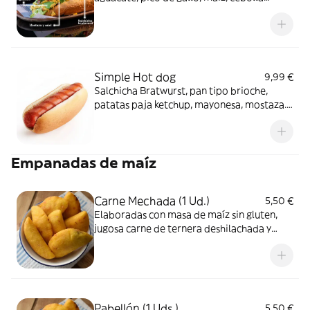
crujiente, mayonesa, mostaza y miel.
Incluye patatas (Bratwurst sausege, brioche
bread, avocado, pico de gallo, corn crispy
onion, mayonnaise, mustard & honey)
Potatoes in
Simple Hot dog
9,99 €
Salchicha Bratwurst, pan tipo brioche,
patatas paja ketchup, mayonesa, mostaza.
(Bratwurst sausege, brioche bread,
potatoes, Ketchup, mayonnaise, mustard )
Empanadas de maíz
Carne Mechada (1 Ud.)
5,50 €
Elaboradas con masa de maíz sin gluten,
jugosa carne de ternera deshilachada y
guisada
Pabellón (1 Uds.)
5,50 €