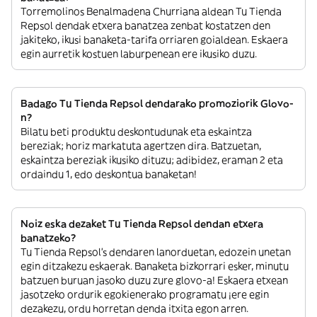
Torremolinos Benalmadena Churriana aldean Tu Tienda
Repsol dendak etxera banatzea zenbat kostatzen den
jakiteko, ikusi banaketa-tarifa orriaren goialdean. Eskaera
egin aurretik kostuen laburpenean ere ikusiko duzu.
Badago Tu Tienda Repsol dendarako promoziorik Glovo-
n?
Bilatu beti produktu deskontudunak eta eskaintza
bereziak; horiz markatuta agertzen dira. Batzuetan,
eskaintza bereziak ikusiko dituzu; adibidez, eraman 2 eta
ordaindu 1, edo deskontua banaketan!
Noiz eska dezaket Tu Tienda Repsol dendan etxera
banatzeko?
Tu Tienda Repsol’s dendaren lanorduetan, edozein unetan
egin ditzakezu eskaerak. Banaketa bizkorrari esker, minutu
batzuen buruan jasoko duzu zure glovo-a! Eskaera etxean
jasotzeko ordurik egokienerako programatu ¡ere egin
dezakezu, ordu horretan denda itxita egon arren.