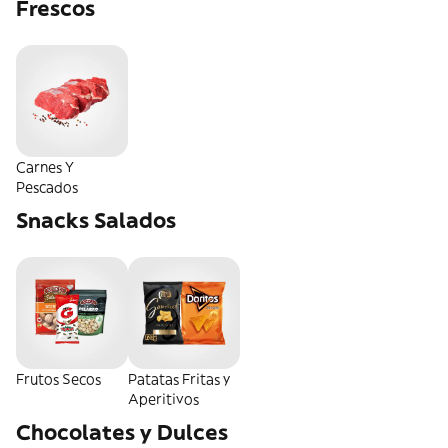
Frescos
Carnes Y
Pescados
Snacks Salados
Frutos Secos
Patatas Fritas y
Aperitivos
Chocolates y Dulces