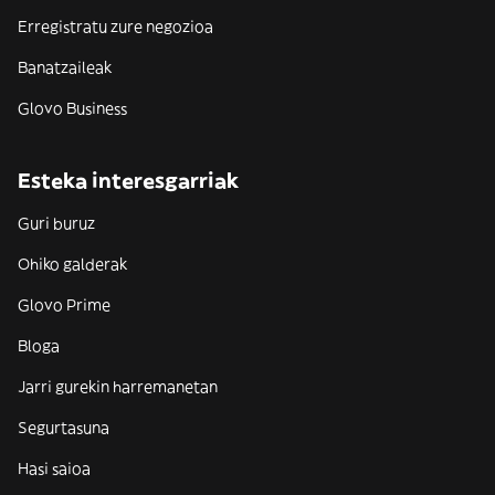
Erregistratu zure negozioa
Banatzaileak
Glovo Business
Esteka interesgarriak
Guri buruz
Ohiko galderak
Glovo Prime
Bloga
Jarri gurekin harremanetan
Segurtasuna
Hasi saioa