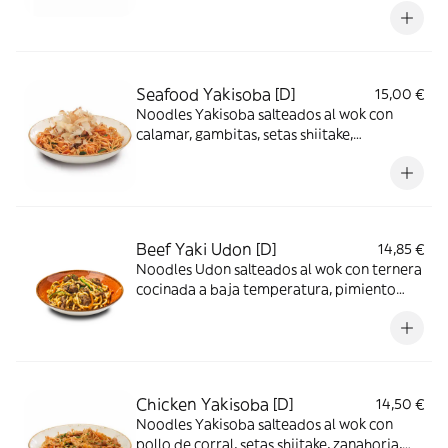
Seafood Yakisoba [D]
15,00 €
Noodles Yakisoba salteados al wok con
calamar, gambitas, setas shiitake,
zanahoria, calabacín, col china, salsa
yakisoba y katsuobushi.
Beef Yaki Udon [D]
14,85 €
Noodles Udon salteados al wok con ternera
cocinada a baja temperatura, pimiento
rojo y verde, setas shiitake, zanahoria,
calabacín, col china, salsa yakisoba y
cebollino.
Chicken Yakisoba [D]
14,50 €
Noodles Yakisoba salteados al wok con
pollo de corral, setas shiitake, zanahoria,