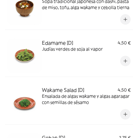
Sopa tradicional japonesa con dashi, pasta
de miso, tofu, alga wakame y cebolla tierna
Edamame [D]
4,50 €
Judías verdes de soja al vapor
Wakame Salad [D]
4,50 €
Ensalada de algas wakame y algas agaragar
con semillas de sésamo
Gohan [D]
2,75 €