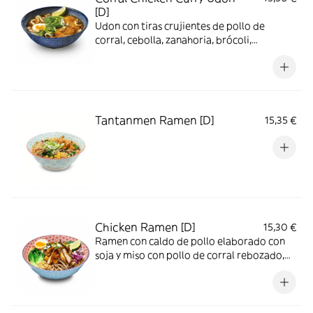
[D]
Udon con tiras crujientes de pollo de
corral, cebolla, zanahoria, brócoli,
espinacas, shiitake, huevo, lima, cebolleta y
dashi con curry
Tantanmen Ramen [D]
15,35 €
Chicken Ramen [D]
15,30 €
Ramen con caldo de pollo elaborado con
soja y miso con pollo de corral rebozado,
huevo, setas shimeji, pak choi, espinacas,
cebolla roja, setas shiitake y lima