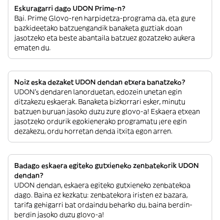
Eskuragarri dago UDON Prime-n?
Bai. Prime Glovo-ren harpidetza-programa da, eta gure
bazkideetako batzuengandik banaketa guztiak doan
jasotzeko eta beste abantaila batzuez gozatzeko aukera
ematen du.
Noiz eska dezaket UDON dendan etxera banatzeko?
UDON’s dendaren lanorduetan, edozein unetan egin
ditzakezu eskaerak. Banaketa bizkorrari esker, minutu
batzuen buruan jasoko duzu zure glovo-a! Eskaera etxean
jasotzeko ordurik egokienerako programatu ¡ere egin
dezakezu, ordu horretan denda itxita egon arren.
Badago eskaera egiteko gutxieneko zenbatekorik UDON
dendan?
UDON dendan, eskaera egiteko gutxieneko zenbatekoa
dago. Baina ez kezkatu: zenbatekora iristen ez bazara,
tarifa gehigarri bat ordaindu beharko du, baina berdin-
berdin jasoko duzu glovo-a!