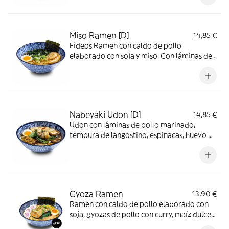
Miso Ramen [D]
14,85 €
Fideos Ramen con caldo de pollo
elaborado con soja y miso. Con láminas de
cerdo marinado chashu, algas wakame,
huevo de corral semicocido y marinado,
alga nori y cebolleta tierna
Nabeyaki Udon [D]
14,85 €
Udon con láminas de pollo marinado,
tempura de langostino, espinacas, huevo de
corral semicocido, setas shiitake, semillas
de sésamo, cebollino y tallos de bambú
Gyoza Ramen
13,90 €
Ramen con caldo de pollo elaborado con
soja, gyozas de pollo con curry, maíz dulce,
bambú, huevo semicocido y marinado,