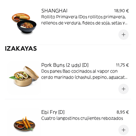
wakame, huevo de corral semicocido y
marinado, alga nori y cebolleta tierna).
SHANGHAI
18,90 €
Rollito Primavera (Dos rollitos primavera,
rellenos de verdura, fideos de soja, setas y
bambú, con salsa thai semipicante) + Oyako
Don (Arroz con tiras de contramuslo de
pollo rebozadas, cebolla, setas shiitake,
IZAKAYAS
dashi, huevo revuelto, salsa tonkatsu y
cebollino).
Pork Buns (2 uds) [D]
11,75 €
Dos panes Bao cocinados al vapor con
cerdo marinado (chashu), pepino, aguacate,
cebolleta tierna, salsa hoisin y mayonesa
japonesa.
Ebi Fry [D]
8,95 €
Cuatro langostinos crujientes rebozados