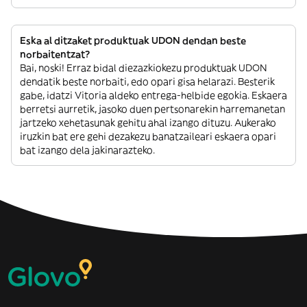
Eska al ditzaket produktuak UDON dendan beste
norbaitentzat?
Bai, noski! Erraz bidal diezazkiokezu produktuak UDON
dendatik beste norbaiti, edo opari gisa helarazi. Besterik
gabe, idatzi Vitoria aldeko entrega-helbide egokia. Eskaera
berretsi aurretik, jasoko duen pertsonarekin harremanetan
jartzeko xehetasunak gehitu ahal izango dituzu. Aukerako
iruzkin bat ere gehi dezakezu banatzaileari eskaera opari
bat izango dela jakinarazteko.