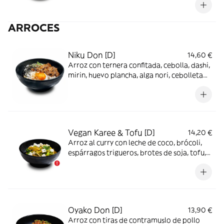
espinacas, naruto maki, alga nori y
cebolleta tierna.
ARROCES
Niku Don [D]
14,60 €
Arroz con ternera confitada, cebolla, dashi,
mirin, huevo plancha, alga nori, cebolleta
japonesa y shichimi togarashi
Vegan Karee & Tofu [D]
14,20 €
Arroz al curry con leche de coco, brócoli,
espárragos trigueros, brotes de soja, tofu,
espinacas, setas shiitake y proteína vegetal
Heura
Oyako Don [D]
13,90 €
Arroz con tiras de contramuslo de pollo