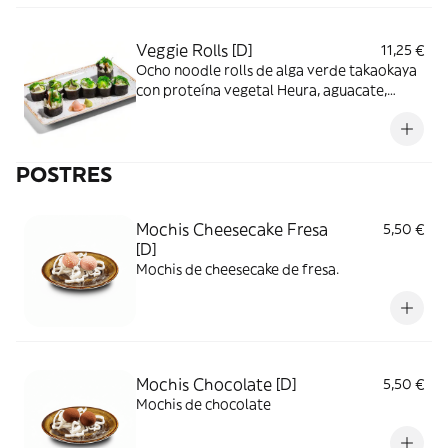
Veggie Rolls [D]
11,25 €
Ocho noodle rolls de alga verde takaokaya
con proteína vegetal Heura, aguacate,
brotes tiernos, pepino, tofu, alga wakame y
mayonesa de mostaza y miel
POSTRES
Mochis Cheesecake Fresa
5,50 €
[D]
Mochis de cheesecake de fresa.
Mochis Chocolate [D]
5,50 €
Mochis de chocolate