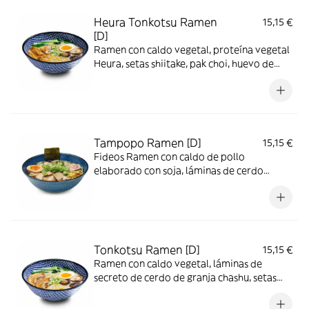
Heura Tonkotsu Ramen
15,15 €
[D]
Ramen con caldo vegetal, proteína vegetal
Heura, setas shiitake, pak choi, huevo de
corral semicocido y marinado y cebolleta
tierna.
Tampopo Ramen [D]
15,15 €
Fideos Ramen con caldo de pollo
elaborado con soja, láminas de cerdo
marinado chashu, maíz dulce, huevo de
corral semicocido y marinado, naruto, alga
nori, láminas de bambú y cebolleta tierna
Tonkotsu Ramen [D]
15,15 €
Ramen con caldo vegetal, láminas de
secreto de cerdo de granja chashu, setas
shiitake, pak choi, huevo de corral
semicocido y marinado y cebolleta tierna.