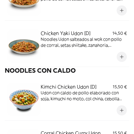
calabacín, col china, salsa yakisoba y
cebollino.
Chicken Yaki Udon [D]
14,50 €
Noodles Udon salteados al wok con pollo
de corral, setas shiitake, zanahoria,
calabacín, col china, salsa yakisoba y
cebollino.
NOODLES CON CALDO
Kimchi Chicken Udon [D]
15,50 €
Udon con caldo de pollo elaborado con
soja, kimuchi no moto, col china, cebolla
morada, brócoli, espárragos trigueros,
espinacas y bastoncitos de pollo de corral
rebozados
Corral Chicken Curry Udon
15,50 €