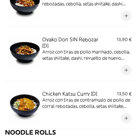
rebozadas, cebolla, setas shiitake, dashi,
huevo revuelto, salsa tonkatsu y cebollino
Oyako Don SIN Rebozar
13,90 €
[D]
Arroz con tiras de pollo marinado, cebolla,
setas shiitake, dashi, revuelto de huevo,
salsa tonkatsu y cebollino
Chicken Katsu Curry [D]
13,50 €
Arroz con tiras de contramuslo de pollo de
corral rebozadas, cebolla, setas shiitake,
zanahoria, leche de coco, curry, dashi y
mirin.
NOODLE ROLLS