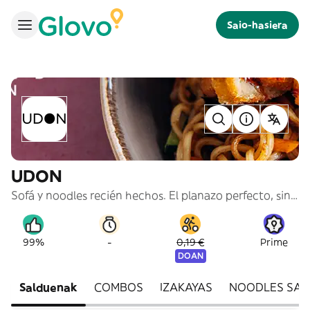
Saio-hasiera
UDON
Sofá y noodles recién hechos. El planazo perfecto, sin culpa.
-
99%
0,19 €
Prime
DOAN
Salduenak
COMBOS
IZAKAYAS
NOODLES SAL