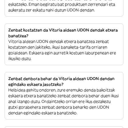
eskatzeko. Eman begiratu bat produktuen zerrendari eta
aukeratu zer eskatu nahi duzun UDON dendan.
Zenbat kostatzen da Vitoria aldean UDON dendak etxera
banatzea?
Vitoria aldean UDON dendak etxera banatzea zenbat
kostatzen den jakiteko, ikusi banaketa-tarifa orriaren
goialdean. Eskaera egin aurretik kostuen laburpenean ere
ikusiko duzu.
Zenbat denbora behar da Vitoria aldean UDON dendan
egindako eskaera jasotzeko?
Helbidea gehitu ondoren, zure eremuko denda bakoitzak
eskaera etxera banatzeko zenbat denbora behar duen ikusi
ahal izango duzu. Ordaintzeko orrian ere ikus dezakezu
gutxi gorabehera zenbat denbora beharko den UDON
dendan egindako eskaera banatzeko.