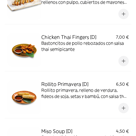
rellenos con pulpo, cubiertos de mayonesa
japonesa, salsa tonkatsu y katsuobushi
Chicken Thai Fingers [D]
7,00 €
Bastoncitos de pollo rebozados con salsa
thai semipicante
Rollito Primavera [D]
6,50 €
Rollito primavera, relleno de verdura,
fideos de soja, setas y bambú, con salsa thai
semipicante
Miso Soup [D]
4,50 €