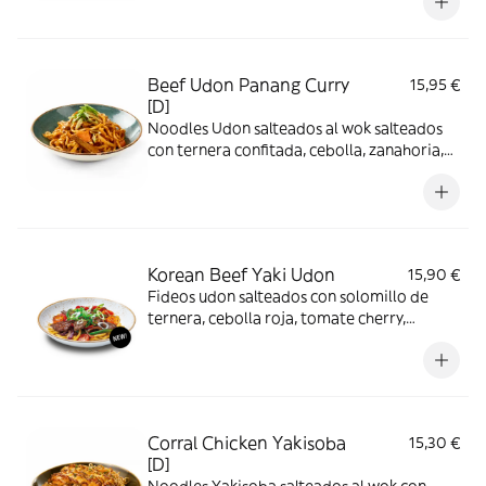
crujiente, huevo plancha, salsa yakisoba y
cebollino.
Beef Udon Panang Curry
15,95 €
[D]
Noodles Udon salteados al wok salteados
con ternera confitada, cebolla, zanahoria,
leche de coco y panang curry.
Korean Beef Yaki Udon
15,90 €
Fideos udon salteados con solomillo de
ternera, cebolla roja, tomate cherry,
pimiento rojo y verde, salsa bulgogi y
cebolleta tierna.
Corral Chicken Yakisoba
15,30 €
[D]