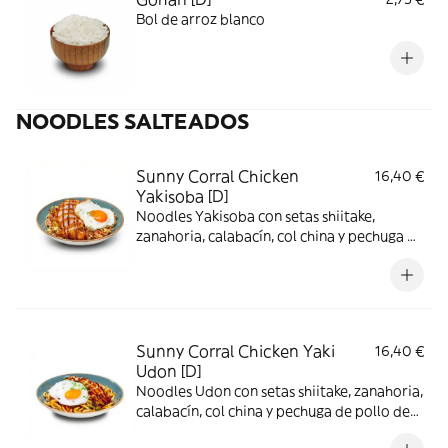
Bol de arroz blanco
NOODLES SALTEADOS
Sunny Corral Chicken
16,40 €
Yakisoba [D]
Noodles Yakisoba con setas shiitake,
zanahoria, calabacín, col china y pechuga de
pollo de corral rebozada con maíz tostado
crujiente, huevo plancha, salsa yakisoba y
cebollino.
Sunny Corral Chicken Yaki
16,40 €
Udon [D]
Noodles Udon con setas shiitake, zanahoria,
calabacín, col china y pechuga de pollo de
corral rebozada con maíz tostado