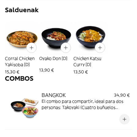
Salduenak
Corral Chicken
Oyako Don [D]
Chicken Katsu
Yakisoba [D]
Curry [D]
13,90 €
15,30 €
13,50 €
COMBOS
BANGKOK
34,90 €
El combo para compartir, ideal para dos
personas: Takoyaki (Cuatro buñuelos
tradicionales japoneses rellenos con pulpo,
cubiertos de mayonesa japonesa, salsa
tonkatsu, cebollino y katsuobushi) + Oyako
Don (Arroz con tiras de contramuslo de