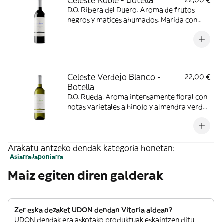
Celeste Roble - Botella
22,00 €
D.O. Ribera del Duero. Aroma de frutos
negros y matices ahumados. Marida con
noodles con carne y arroces.
Celeste Verdejo Blanco -
22,00 €
Botella
D.O. Rueda. Aroma intensamente floral con
notas varietales a hinojo y almendra verde.
Marida con marisco, izakayas y noodles.
Arakatu antzeko dendak kategoria honetan:
Asiarra
Japoniarra
Maiz egiten diren galderak
Zer eska dezaket UDON dendan Vitoria aldean?
UDON dendak era askotako produktuak eskaintzen ditu