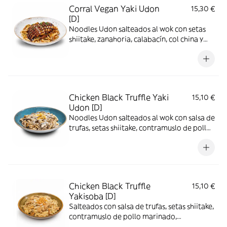
Corral Vegan Yaki Udon
15,30 €
[D]
Noodles Udon salteados al wok con setas
shiitake, zanahoria, calabacín, col china y
pechuga de proteína vegetal Heura
rebozada con panko, salsa yakisoba y
cebollino.
Chicken Black Truffle Yaki
15,10 €
Udon [D]
Noodles Udon salteados al wok con salsa de
trufas, setas shiitake, contramuslo de pollo
marinado, parmesano y terminado con
tenkasu.
Chicken Black Truffle
15,10 €
Yakisoba [D]
Salteados con salsa de trufas, setas shiitake,
contramuslo de pollo marinado,
parmesano y terminado con tenkasu