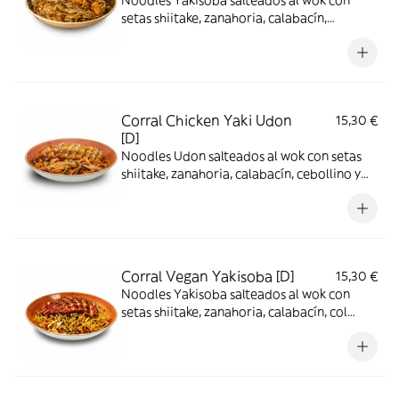
Noodles Yakisoba salteados al wok con
setas shiitake, zanahoria, calabacín,
cebollino y pechuga de pollo de corral
rebozada con maíz tostado crujiente,
salsas yakisoba y teriyaki.
Corral Chicken Yaki Udon
15,30 €
[D]
Noodles Udon salteados al wok con setas
shiitake, zanahoria, calabacín, cebollino y
pechuga de pollo de corral rebozada con
maíz tostado crujiente, salsa yakisoba y
teriyaki.
Corral Vegan Yakisoba [D]
15,30 €
Noodles Yakisoba salteados al wok con
setas shiitake, zanahoria, calabacín, col
china y pechuga de proteína vegetal Heura
rebozada con panko, salsa yakisoba y
cebollino.