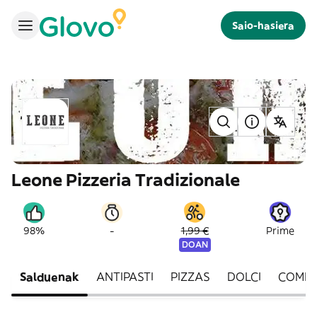
Saio-hasiera
Leone Pizzeria Tradizionale
-
98%
1,99 €
Prime
DOAN
Salduenak
ANTIPASTI
PIZZAS
DOLCI
COMB