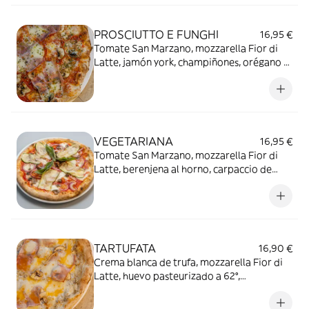
PROSCIUTTO E FUNGHI
16,95 €
Tomate San Marzano, mozzarella Fior di
Latte, jamón york, champiñones, orégano y
AOVE.
VEGETARIANA
16,95 €
Tomate San Marzano, mozzarella Fior di
Latte, berenjena al horno, carpaccio de
calabacín, cebolla morada, tomates cherry
al horno, miel y albahaca
TARTUFATA
16,90 €
Crema blanca de trufa, mozzarella Fior di
Latte, huevo pasteurizado a 62°,
champiñones y jamón york