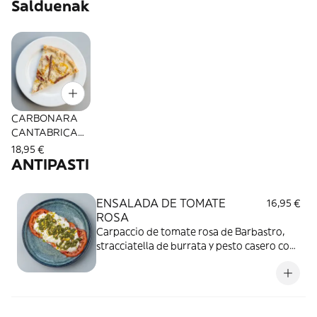
Salduenak
CARBONARA
CANTABRICA
(Ganadora de la
18,95 €
Mejor Pizza de
ANTIPASTI
Aragón 2025)
ENSALADA DE TOMATE
16,95 €
ROSA
Carpaccio de tomate rosa de Barbastro,
stracciatella de burrata y pesto casero con
pistachos.