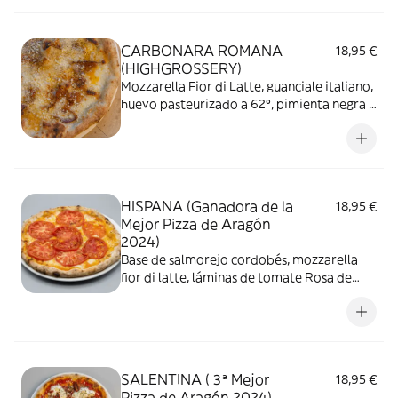
CARBONARA ROMANA
18,95 €
(HIGHGROSSERY)
Mozzarella Fior di Latte, guanciale italiano,
huevo pasteurizado a 62º, pimienta negra y
queso pecorino romano
HISPANA (Ganadora de la
18,95 €
Mejor Pizza de Aragón
2024)
Base de salmorejo cordobés, mozzarella
fior di latte, láminas de tomate Rosa de
Barbastro, aceite de oiva Virgen extra y
escamas de sal
SALENTINA ( 3ª Mejor
18,95 €
Pizza de Aragón 2024)