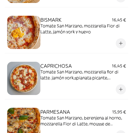
BISMARK
16,45 €
Tomate San Marzano, mozzarella Fior di
Latte, jamón york y huevo
CAPRICHOSA
16,45 €
Tomate San Marzano, mozzarella fior di
latte. jamón york,spianata picante,
champiñones y AOVE.
PARMESANA
15,95 €
Tomate San Marzano, berenjena al horno,
mozzarella Fior di Latte, mousse de
berenjena ahumada, parmesano y albahaca