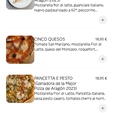
Aragón 2025)
Mozzarella fior di latte, guanciale italiano,
huevo pasteurizado a 62º, peccorino
Romano, pimienta negra y anchoas del
Cantábrico.
CINCO QUESOS
18,95 €
Tomate San Marzano, mozzarella Fior di
Latte, queso del Moncayo, roquefort,
gruyère, parmesano y olivas negras
PANCETTA E PESTO
18,95 €
(Ganadora de la Mejor
Pizza de Aragón 2023)
Mozzarella Fior di Latte, Pancetta italiana,
salsa pesto casero, tomates cherry al horno
y parmesano reggiano.