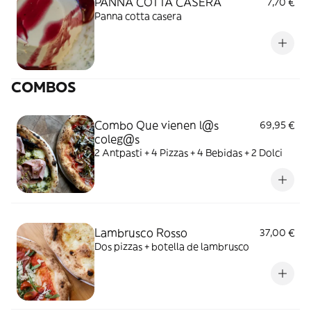
PANNA COTTA CASERA
7,70 €
Panna cotta casera
COMBOS
Combo Que vienen l@s
69,95 €
coleg@s
2 Antpasti + 4 Pizzas + 4 Bebidas + 2 Dolci
Lambrusco Rosso
37,00 €
Dos pizzas + botella de lambrusco