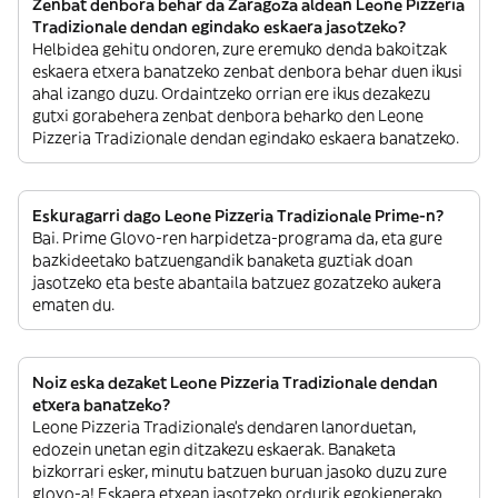
Zenbat denbora behar da Zaragoza aldean Leone Pizzeria
Tradizionale dendan egindako eskaera jasotzeko?
Helbidea gehitu ondoren, zure eremuko denda bakoitzak
eskaera etxera banatzeko zenbat denbora behar duen ikusi
ahal izango duzu. Ordaintzeko orrian ere ikus dezakezu
gutxi gorabehera zenbat denbora beharko den Leone
Pizzeria Tradizionale dendan egindako eskaera banatzeko.
Eskuragarri dago Leone Pizzeria Tradizionale Prime-n?
Bai. Prime Glovo-ren harpidetza-programa da, eta gure
bazkideetako batzuengandik banaketa guztiak doan
jasotzeko eta beste abantaila batzuez gozatzeko aukera
ematen du.
Noiz eska dezaket Leone Pizzeria Tradizionale dendan
etxera banatzeko?
Leone Pizzeria Tradizionale’s dendaren lanorduetan,
edozein unetan egin ditzakezu eskaerak. Banaketa
bizkorrari esker, minutu batzuen buruan jasoko duzu zure
glovo-a! Eskaera etxean jasotzeko ordurik egokienerako