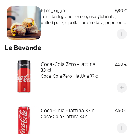
El mexican
9,30 €
Tortilla di grano tenero, riso glutinato,
pulled pork, cipolla caramellata, peperoni
speziati e cotti al forno, mais dolce e salsa
messicana piccante
Le Bevande
Coca-Cola Zero - lattina
2,50 €
33 cl
Coca-Cola Zero - lattina 33 cl
Coca-Cola - lattina 33 cl
2,50 €
Coca-Cola - lattina 33 cl