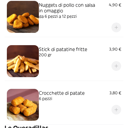
Nuggets di pollo con salsa
4,90 €
in omaggio
da 6 pezzi a 12 pezzi
Stick di patatine fritte
3,90 €
200 gr
Crocchette di patate
3,80 €
6 pezzi
Le Quesadillas