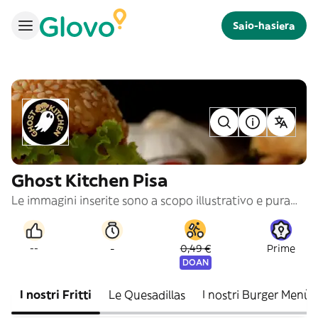
Saio-hasiera
Ghost Kitchen Pisa
Le immagini inserite sono a scopo illustrativo e puramente indicativo
-
--
0,49 €
Prime
DOAN
I nostri Fritti
Le Quesadillas
I nostri Burger Menù