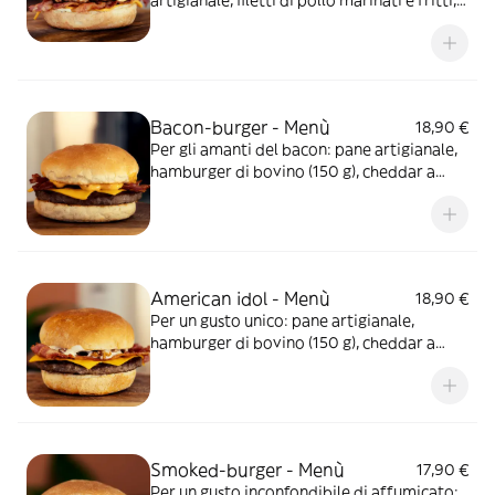
artigianale, filetti di pollo marinati e fritti,
maionese al bacon, cheddar a fette, bacon
croccante e salsa bernese
Bacon-burger - Menù
18,90 €
Per gli amanti del bacon: pane artigianale,
hamburger di bovino (150 g), cheddar a
fette, salsa burger, gocce di miele e bacon
croccante
American idol - Menù
18,90 €
Per un gusto unico: pane artigianale,
hamburger di bovino (150 g), cheddar a
fette, maionese, cipolla croccante, salsa
bernese e bacon croccante
Smoked-burger - Menù
17,90 €
Per un gusto inconfondibile di affumicato: