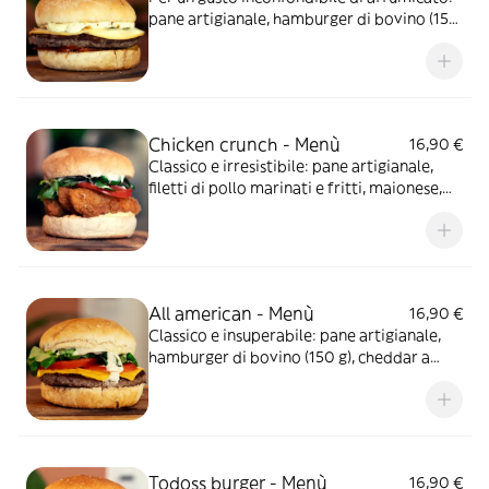
pane artigianale, hamburger di bovino (150
gr), scamorza affumicata, peperoni speziati
e cotti al forno, salsa bernese e cipolla
croccante
Chicken crunch - Menù
16,90 €
Classico e irresistibile: pane artigianale,
filetti di pollo marinati e fritti, maionese,
valeriana, pomodoro e salsa cheddar
All american - Menù
16,90 €
Classico e insuperabile: pane artigianale,
hamburger di bovino (150 g), cheddar a
fette, maionese, insalata valeriana,
pomodoro e salsa cheddar
Todoss burger - Menù
16,90 €