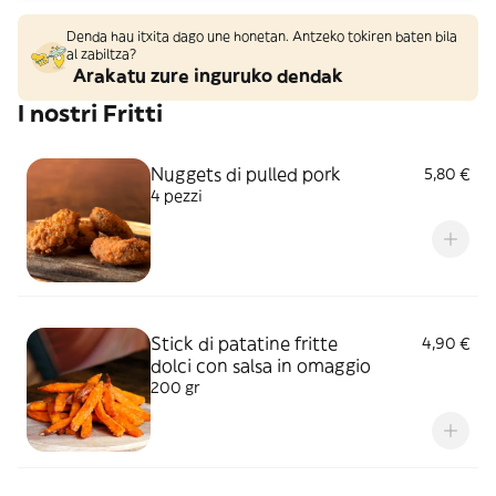
Denda hau itxita dago une honetan. Antzeko tokiren baten bila
al zabiltza?
Arakatu zure inguruko dendak
I nostri Fritti
Nuggets di pulled pork
5,80 €
4 pezzi
Stick di patatine fritte
4,90 €
dolci con salsa in omaggio
200 gr