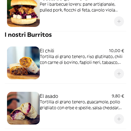
Per i barbecue lovers: pane artigianale,
pulled pork, fiocchi di feta, cavolo viola
marinato e salsa barbecue
I nostri Burritos
El chili
10,00 €
Tortilla di grano tenero, riso glutinato, chili
con carne di bovino, fagioli neri, tabasco,
cheddar grattugiato e mais dolce
El asado
9,80 €
Tortilla di grano tenero, guacamole, pollo
grigliato con erbe e spezie, salsa cheddar,
salsa ranch e cavolo viola marinato