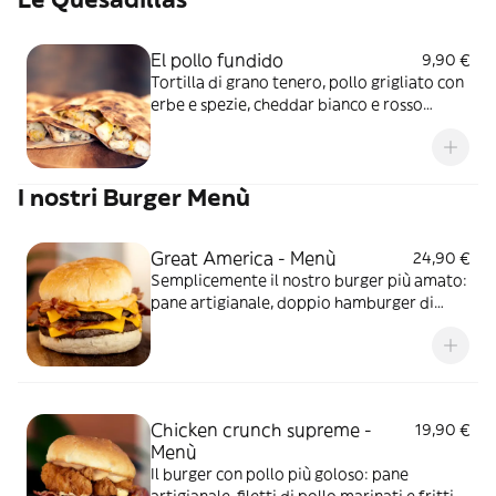
El pollo fundido
9,90 €
Tortilla di grano tenero, pollo grigliato con
erbe e spezie, cheddar bianco e rosso
grattugiato, salsa guacamole e salsa
messicana piccante
I nostri Burger Menù
Great America - Menù
24,90 €
Semplicemente il nostro burger più amato:
pane artigianale, doppio hamburger di
bovino (150 gr), doppio cheddar a fette,
doppio bacon croccante, maionese al
bacon e cipolla croccante
Chicken crunch supreme -
19,90 €
Menù
Il burger con pollo più goloso: pane