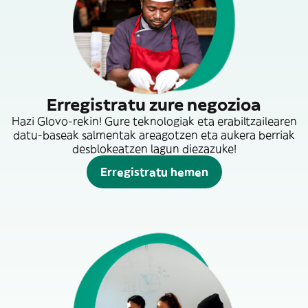
Erregistratu zure negozioa
Hazi Glovo-rekin! Gure teknologiak eta erabiltzailearen
datu-baseak salmentak areagotzen eta aukera berriak
desblokeatzen lagun diezazuke!
Erregistratu hemen