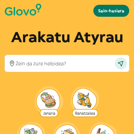
Saio-hasiera
Arakatu Atyrau
Janaria
Banatzailea