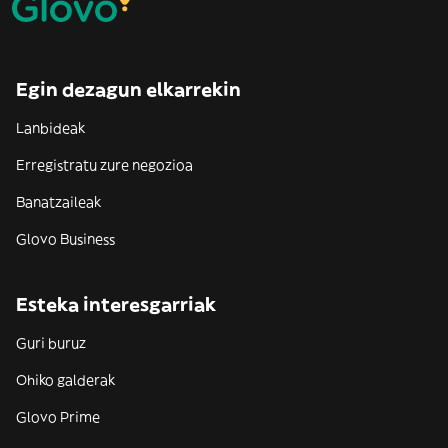
Egin dezagun elkarrekin
Lanbideak
Erregistratu zure negozioa
Banatzaileak
Glovo Business
Esteka interesgarriak
Guri buruz
Ohiko galderak
Glovo Prime