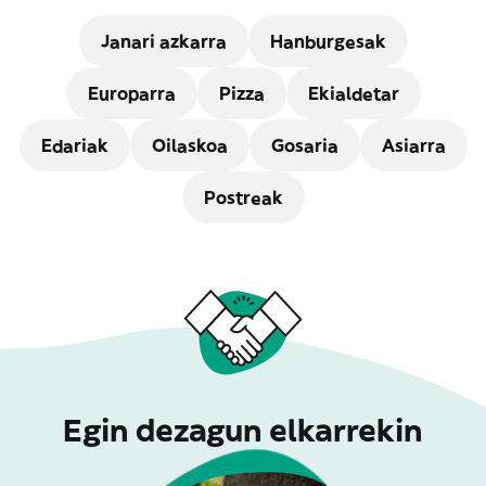
Janari azkarra
Hanburgesak
Europarra
Pizza
Ekialdetar
Edariak
Oilaskoa
Gosaria
Asiarra
Postreak
Egin dezagun elkarrekin