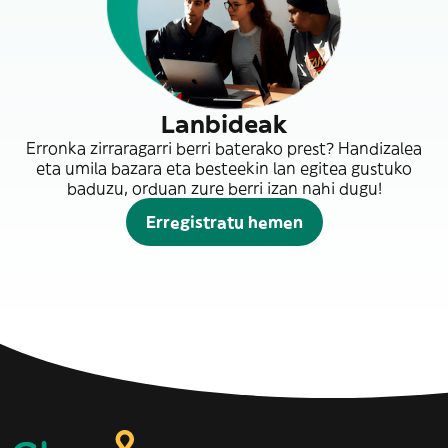
Lanbideak
Erronka zirraragarri berri baterako prest? Handizalea
eta umila bazara eta besteekin lan egitea gustuko
baduzu, orduan zure berri izan nahi dugu!
Erregistratu hemen