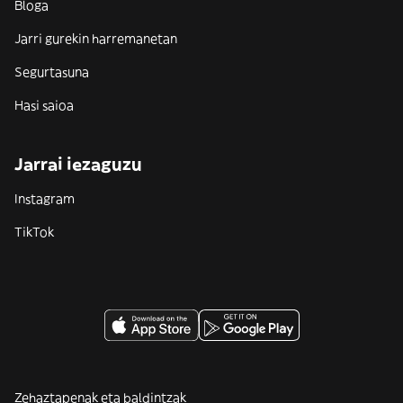
Bloga
Jarri gurekin harremanetan
Segurtasuna
Hasi saioa
Jarrai iezaguzu
Instagram
TikTok
Zehaztapenak eta baldintzak