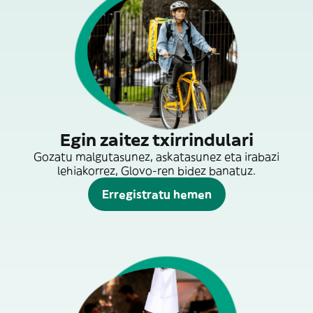
Egin zaitez txirrindulari
Gozatu malgutasunez, askatasunez eta irabazi
lehiakorrez, Glovo-ren bidez banatuz.
Erregistratu hemen