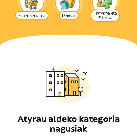
Farmazia eta
Supermerkatua
Dendak
Estetika
Atyrau aldeko kategoria
nagusiak