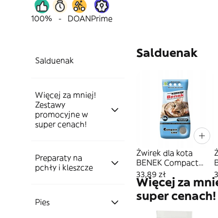
100%
-
DOAN
Prime
Salduenak
Salduenak
Więcej za mniej!
Zestawy
promocyjne w
super cenach!
Żwirek dla kota
Ż
Preparaty na
Kot'
BENEK Compact
pchły i kleszcze
Naturalny 10L
33,89 zł
3
Więcej za mni
Sucha karma dla
super cenach!
Pies'
Pies
Tabletki
Kota'