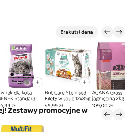
Erakutsi dena
wirek dla kota
Brit Care Sterilised
ACANA Grass-Fe
BENEK Standard
Filety w sosie 12x85g
jagnięcina 2kg
Lawenda 10L
4,99 zł
49,99 zł
109,00 zł
ej! Zestawy promocyjne w