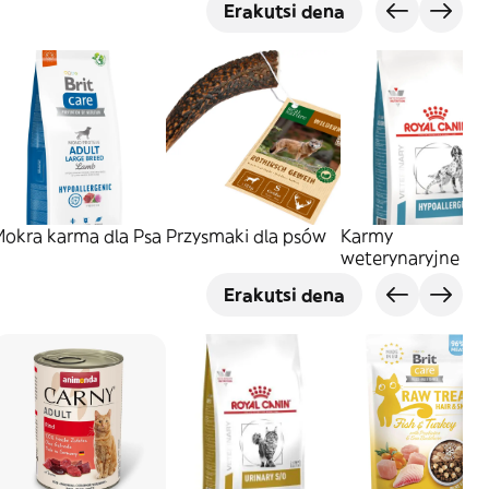
Erakutsi dena
Mokra karma dla Psa
Przysmaki dla psów
Karmy
weterynaryjne dla
psów
Erakutsi dena