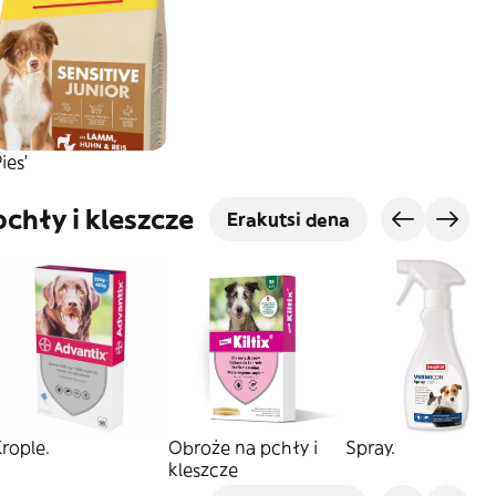
ies'
chły i kleszcze
Erakutsi dena
rople.
Obroże na pchły i
Spray.
kleszcze