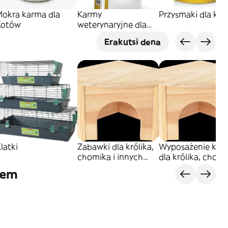
Mokra karma dla
Karmy
Przysmaki dla ko
Kotów
weterynaryjne dla
kotów
Erakutsi dena
latki
Zabawki dla królika,
Wyposażenie klat
chomika i innych
dla królika, chomi
gryzoni
innych gryzoni
lem