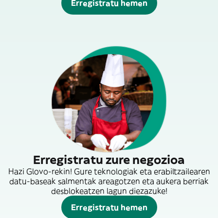
Erregistratu hemen
Erregistratu zure negozioa
Hazi Glovo-rekin! Gure teknologiak eta erabiltzailearen
datu-baseak salmentak areagotzen eta aukera berriak
desblokeatzen lagun diezazuke!
Erregistratu hemen