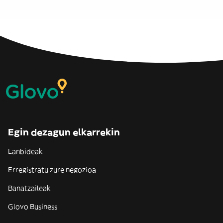
Egin dezagun elkarrekin
Lanbideak
Erregistratu zure negozioa
Banatzaileak
Glovo Business