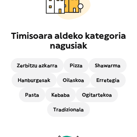
Timisoara aldeko kategoria
nagusiak
Zerbitzu azkarra
Pizza
Shawarma
Hanburgesak
Oilaskoa
Erretegia
Pasta
Kebaba
Ogitartekoa
Tradizionala