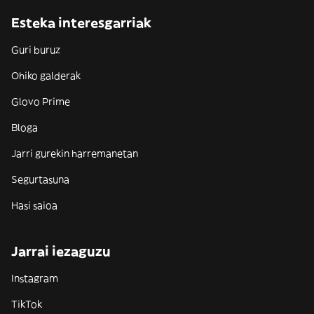
Esteka interesgarriak
Guri buruz
Ohiko galderak
Glovo Prime
Bloga
Jarri gurekin harremanetan
Segurtasuna
Hasi saioa
Jarrai iezaguzu
Instagram
TikTok