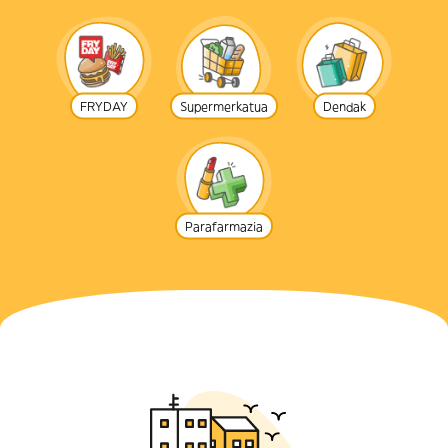
FRYDAY
Supermerkatua
Dendak
Parafarmazia