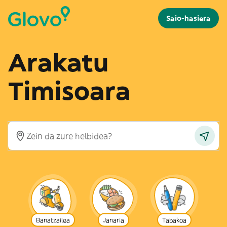
Saio-hasiera
Arakatu
Timisoara
Banatzailea
Janaria
Tabakoa