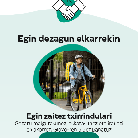
Egin dezagun elkarrekin
Egin zaitez txirrindulari
Gozatu malgutasunez, askatasunez eta irabazi
lehiakorrez, Glovo-ren bidez banatuz.