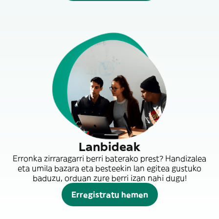
Lanbideak
Erronka zirraragarri berri baterako prest? Handizalea
eta umila bazara eta besteekin lan egitea gustuko
baduzu, orduan zure berri izan nahi dugu!
Erregistratu hemen