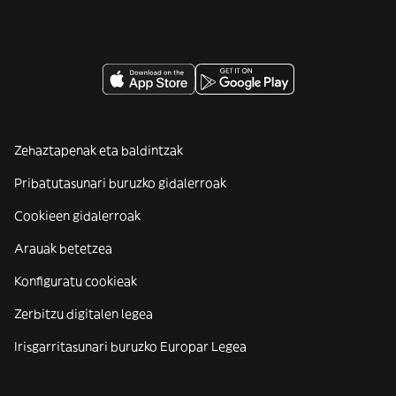
Zehaztapenak eta baldintzak
Pribatutasunari buruzko gidalerroak
Cookieen gidalerroak
Arauak betetzea
Konfiguratu cookieak
Zerbitzu digitalen legea
Irisgarritasunari buruzko Europar Legea