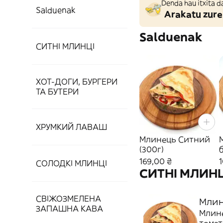
Denda hau itxita d
Salduenak
Arakatu zure
Salduenak
СИТНІ МЛИНЦІ
ХОТ-ДОГИ, БУРГЕРИ
ТА БУТЕРИ
ХРУМКИЙ ЛАВАШ
Млинець Ситний
(300г)
169,00 ₴
СОЛОДКІ МЛИНЦІ
СИТНІ МЛИН
СВІЖОЗМЕЛЕНА
Млин
ЗАПАШНА КАВА
Млине