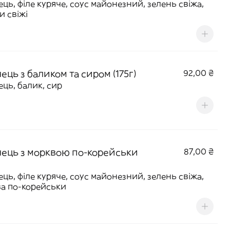
ць, філе куряче, соус майонезний, зелень свіжа,
и свіжі
ць з баликом та сиром (175г)
92,00 ₴
ць, балик, сир
ець з морквою по-корейськи
87,00 ₴
ць, філе куряче, соус майонезний, зелень свіжа,
а по-корейськи