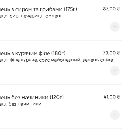
ць з сиром та грибами (175г)
87,00 ₴
ць, сир, печериці томлені
ць з курячим філе (180г)
79,00 ₴
ць, філе куряче, соус майонезний, зелень свіжа
ець без начиники (120г)
41,00 ₴
ць без начиники