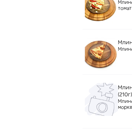
Млине
томат
Млине
Млине
Млин
(210г)
Млине
моркв