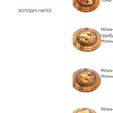
томат
ХОЛОДНІ НАПОЇ
Млин
гриб
Млине
Млин
Млине
Млине