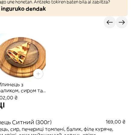
ago une honetan. Antzeko tokiren baten bila al zabiltza?
 inguruko dendak
Млинець з
баликом, сиром та
грибами (205г)
102,00 ₴
ЦІ
ець Ситний (300г)
169,00 ₴
ць, сир, печериці томлені, балик, філе куряче,