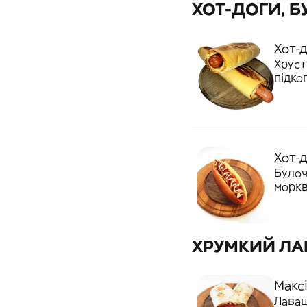
ХОТ-ДОГИ, Б
Хот-д
Хруст
підко
кетчу
Хот-
Булоч
моркв
томат
ХРУМКИЙ Л
Максі
Лаваш