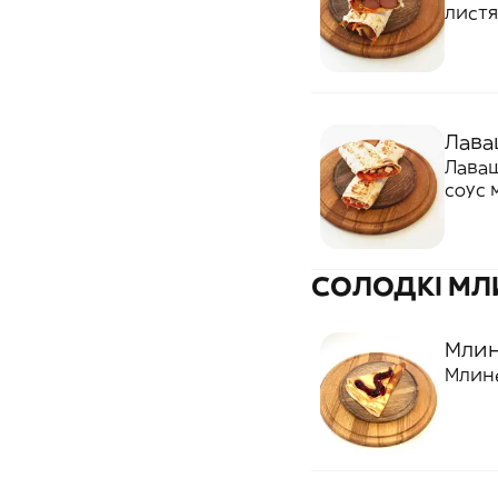
листя
соус 
Лаваш
Лаваш
соус 
СОЛОДКІ МЛ
Млин
Млин