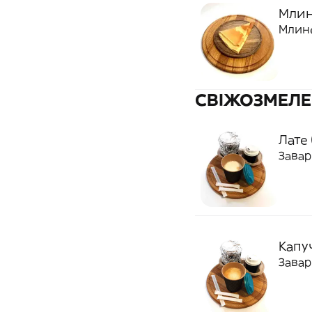
Млин
Млине
СВІЖОЗМЕЛЕ
Лате 
Завар
Капу
Завар