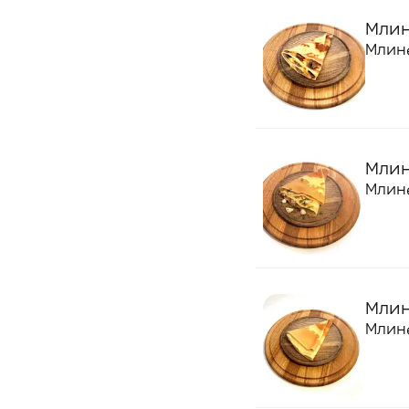
Млине
Млине
Млине
Млине
Млин
Млине