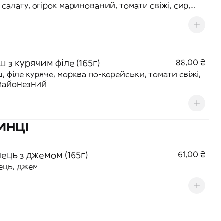
 салату, огірок маринований, томати свіжі, сир,
майонезний, кетчуп томатний, гірчиця
 з курячим філе (165г)
88,00 ₴
, філе куряче, морква по-корейськи, томати свіжі,
майонезний
ИНЦІ
ець з джемом (165г)
61,00 ₴
ець, джем