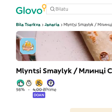
Bila Tserkva
Janaria
Mlyntsi Smaylyk / Млин
Mlyntsi Smaylyk / Млинці
98%
-
4,00 ₴
Prime
DOAN