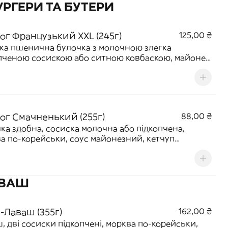
УРГЕРИ ТА БУТЕРИ
ог Французький XXL (245г)
125,00 ₴
ка пшенична булочка з молочною злегка
пченою сосискою або ситною ковбаскою, майонез,
п
дог Смачненький (255г)
88,00 ₴
ка здобна, сосиска молочна або підкопчена,
а по-корейськи, соус майонезний, кетчуп
ний, гірчиця
АВАШ
-Лаваш (355г)
162,00 ₴
, дві сосиски підкопчені, морква по-корейськи,