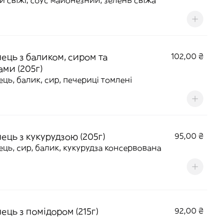
и свіжі, соус майонезний, зелень свіжа
ець з баликом, сиром та
102,00 ₴
ами (205г)
ць, балик, сир, печериці томлені
ець з кукурудзою (205г)
95,00 ₴
ць, сир, балик, кукурудза консервована
ць з помідором (215г)
92,00 ₴