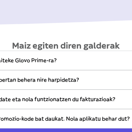
Maiz egiten diren galderak
aiteke Glovo Prime-ra?
bertan behera nire harpidetza?
date eta nola funtzionatzen du fakturazioak?
romozio-kode bat daukat. Nola aplikatu behar dut?