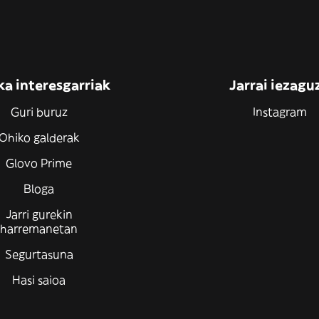
ka interesgarriak
Jarrai iezagu
Guri buruz
Instagram
Ohiko galderak
Glovo Prime
Bloga
Jarri gurekin
harremanetan
Segurtasuna
Hasi saioa