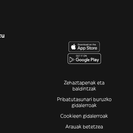
zu
Zehaztapenak eta
baldintzak
Pribatutasunari buruzko
gidalerroak
Cookieen gidalerroak
Arauak betetzea