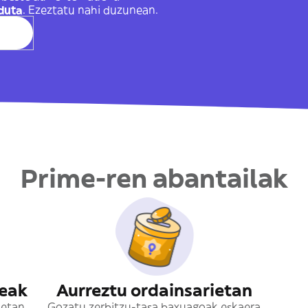
duta
. Ezeztatu nahi duzunean.
Prime-ren abantailak
eak
Aurreztu ordainsarietan
detan
Gozatu zerbitzu-tasa baxuagoak eskaera