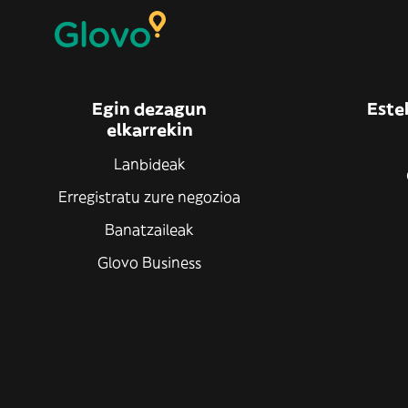
Egin dezagun
Este
elkarrekin
Lanbideak
Erregistratu zure negozioa
Banatzaileak
Glovo Business