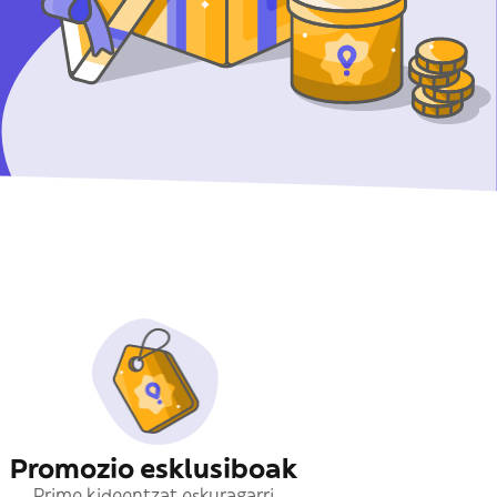
Promozio esklusiboak
Prime kideentzat eskuragarri