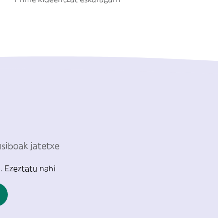
usiboak jatetxe
a
. Ezeztatu nahi