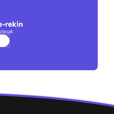
e-rekin
siboak