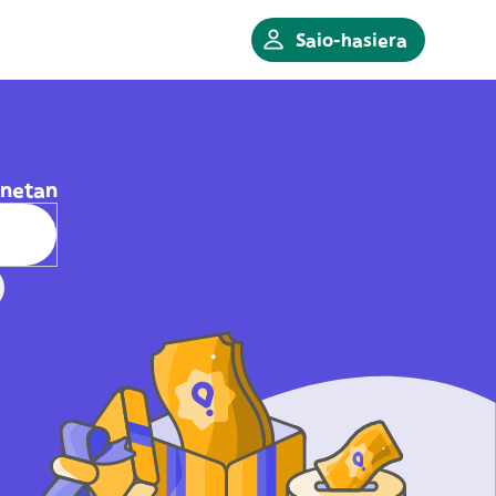
Saio-hasiera
enetan