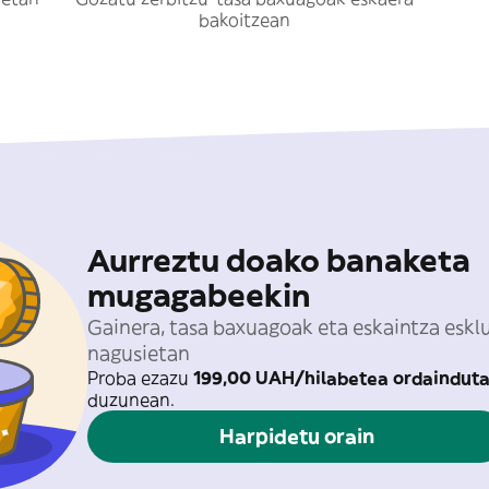
bakoitzean
Aurreztu doako banaketa
mugagabeekin
Gainera, tasa baxuagoak eta eskaintza eskl
nagusietan
Proba ezazu
199,00 UAH/hilabetea ordaindut
duzunean.
Harpidetu orain