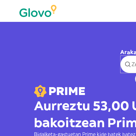
Araka
Aurreztu 53,00
bakoitzean Prim
Bidalketa-gastuetan Prime kide batek batez