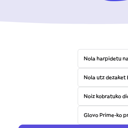
Nola harpidetu n
Nola utz dezaket 
Noiz kobratuko di
Glovo Prime-ko p