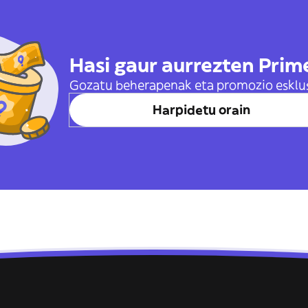
Hasi gaur aurrezten Prim
Gozatu beherapenak eta promozio esklu
Harpidetu orain