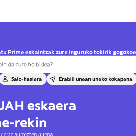
tu Prime eskaintzak zure inguruko tokirik gogoko
Saio-hasiera
Erabili unean uneko kokapena
 UAH eskaera
e-rekin
 beste aurrezten duena