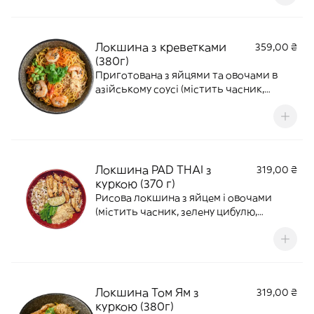
кокосовим молоком
Локшина з креветками
359,00 ₴
(380г)
Приготована з яйцями та овочами в
азійському соусі (містить часник,
моркву, пекінську капусту, перець чилі,
кінзу, арахіс, кунжут, едамаме та соєві
паростки). Локшина на вибір: яєчна,
скляна або рисова
Локшина PAD THAI з
319,00 ₴
куркою (370 г)
Рисова локшина з яйцем і овочами
(містить часник, зелену цибулю,
паростки квасолі, арахіс лайм і кунжут)
приготована в соусі Pad Thai
Локшина Том Ям з
319,00 ₴
куркою (380г)