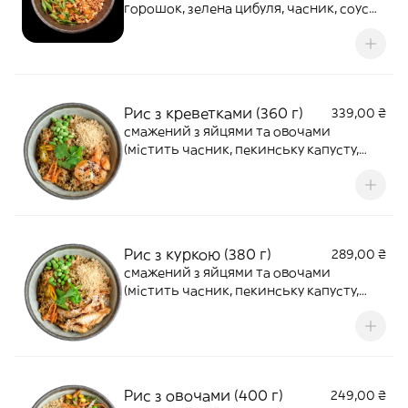
горошок, зелена цибуля, часник, соус
Фрайд.
Рис з креветками (360 г)
339,00 ₴
смажений з яйцями та овочами
(містить часник, пекинську капусту,
едемаме, моркву, перець чилі, кінзу,
арахіс, кунжут) Рис в азійському соусі
Рис з куркою (380 г)
289,00 ₴
смажений з яйцями та овочами
(містить часник, пекинську капусту,
едемаме, моркву, перець чилі, кінзу,
арахіс, кунжут) Рис в азійському соусі
Рис з овочами (400 г)
249,00 ₴