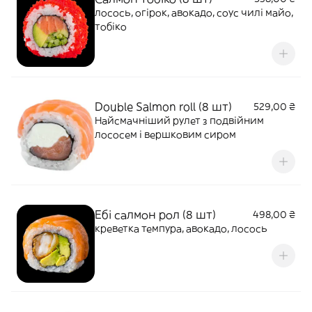
лосось, огірок, авокадо, соус чилі майо,
тобіко
Double Salmon roll (8 шт)
529,00 ₴
Найсмачніший рулет з подвійним
лососем і вершковим сиром
Ебі салмон рол (8 шт)
498,00 ₴
креветка темпура, авокадо, лосось