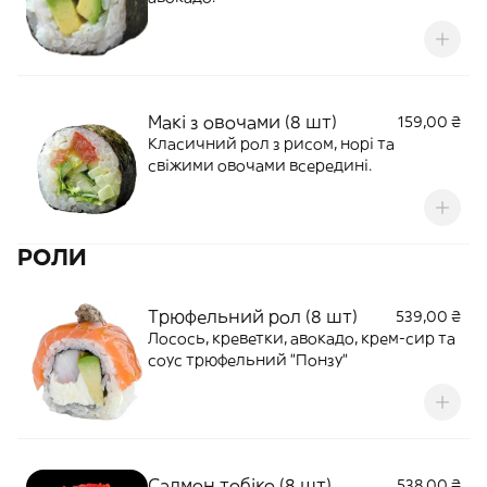
Макі з овочами (8 шт)
159,00 ₴
Класичний рол з рисом, норі та
свіжими овочами всередині.
РОЛИ
Трюфельний рол (8 шт)
539,00 ₴
Лосось, креветки, авокадо, крем-сир та
соус трюфельний "Понзу"
Салмон тобіко (8 шт)
538,00 ₴