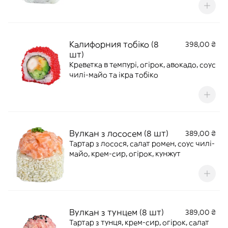
Калифорния тобіко (8
398,00 ₴
шт)
Креветка в темпурі, огірок, авокадо, соус
чилі-майо та ікра тобіко
Вулкан з лососем (8 шт)
389,00 ₴
Тартар з лосося, салат ромен, соус чилі-
майо, крем-сир, огірок, кунжут
Вулкан з тунцем (8 шт)
389,00 ₴
Тартар з тунця, крем-сир, огірок, салат