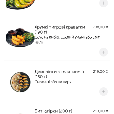
Хрумкі тигрові креветки
298,00 ₴
(190 г)
Соус на вибір: соєвий умамі або світ
чилі
Дамплінги з телятиною
219,00 ₴
(160 г)
Смажені або на пару
Биті огірки (200 г)
219,00 ₴