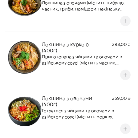
Локшина з овочами (містить цибулю,
часник, гриби, помідори, пекінську
капусту, арахіс, перець чилі, кінзу і
кунжут), приготовлена з пастою том ям і
кокосовим молоком
Локшина з куркою
298,00 ₴
(400г)
Приготована з яйцями та овочами в
азійському соусі (містить часник,
моркву, пекінську капусту, перець чилі,
кінзу, арахіс, кунжут, едамаме та соєві
паростки). Локшина на вибір: яєчна,
скляна або рисова
Локшина з овочами
259,00 ₴
(400г)
Готується з яйцями та овочами в
азійскому соусі (містить моркву,
пекінську капусту, перець чилі, кунжут,
арахіс, едемаме, кукурудзу, квасолю,
перець, зелений горошок, часник, кінзу,