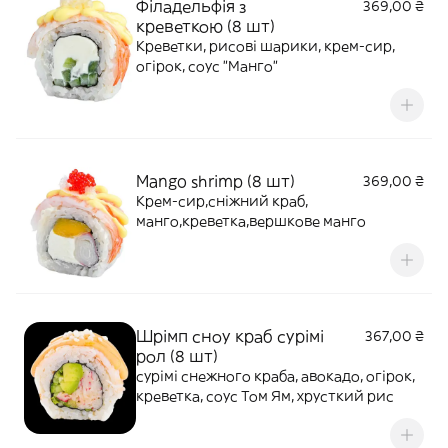
Філадельфія з
369,00 ₴
креветкою (8 шт)
Креветки, рисові шарики, крем-сир,
огірок, соус "Манго"
Mango shrimp (8 шт)
369,00 ₴
Крем-сир,сніжний краб,
манго,креветка,вершкове манго
Шрімп сноу краб сурімі
367,00 ₴
рол (8 шт)
сурімі снежного краба, авокадо, огірок,
креветка, соус Том Ям, хрусткий рис