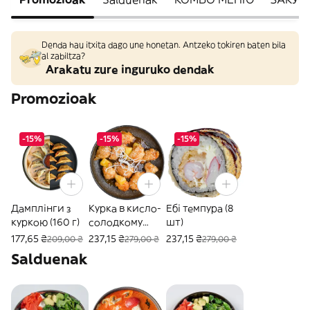
Denda hau itxita dago une honetan. Antzeko tokiren baten bila
al zabiltza?
Arakatu zure inguruko dendak
Promozioak
-15%
-15%
-15%
Дамплінги з
Курка в кисло-
Ебі темпура (8
куркою (160 г)
солодкому
шт)
соусі з
177,65 ₴
237,15 ₴
237,15 ₴
209,00 ₴
279,00 ₴
279,00 ₴
ананасом
Salduenak
(340г)