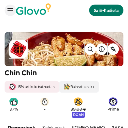
Saio-hasiera
Chin Chin
-15% artikulu batzuetan
Baloratuenak ›
-
97%
39,00 ₴
Prime
DOAN
Promozioak
Salduenak
КОМБО МЕНЮ
ЗАКУС