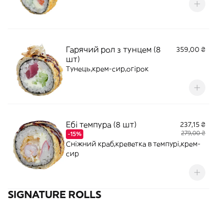
Гарячий рол з тунцем (8
359,00 ₴
шт)
Тунець,крем-сир,огірок
Ебі темпура (8 шт)
237,15 ₴
279,00 ₴
-15%
Сніжний краб,креветка в темпурі,крем-
сир
SIGNATURE ROLLS