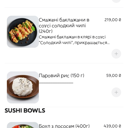
Смажені баклажани в
219,00 ₴
соусі солодкий чилі
(240г)
Смажені баклажан в клярі в соусі
"Солодкий чилі", прикрашається
кінзою та кунжутом
Паровий рис (150 г)
59,00 ₴
_______________
SUSHI BOWLS
Боул з лососем (400г)
439,00 ₴