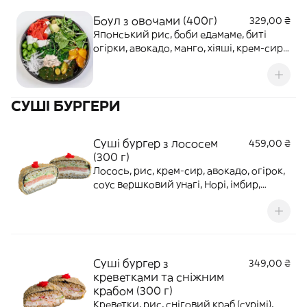
Боул з овочами (400г)
329,00 ₴
Японський рис, боби едамаме, биті
огірки, авокадо, манго, хіяші, крем-сир,
салат ромен, імбир, горіховий соус,
вершковий унагі, с��ус понзу-
бальзамік
СУШІ БУРГЕРИ
Суші бургер з лососем
459,00 ₴
(300 г)
Лосось, рис, крем-сир, авокадо, огірок,
соус вершковий унагі, Норі, імбир,
панко, тобіко
Суші бургер з
349,00 ₴
креветками та сніжним
крабом (300 г)
Креветки, рис, сніговий краб (сурімі),