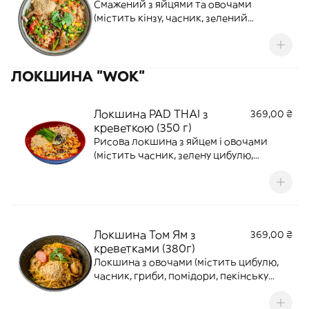
Смажений з яйцями та овочами
(містить кінзу, часник, зелений
горошок, перець, квасолю, кукурудзу,
едемаме, кунжут, арахіс, перець чілі,
пекинську капусту, моркву, гриби). Рис в
ЛОКШИНА "WOK"
азійському соусі
Локшина PAD THAI з
369,00 ₴
креветкою (350 г)
Рисова локшина з яйцем і овочами
(містить часник, зелену цибулю,
паростки квасолі, арахіс лайм і кунжут)
приготована в соусі Pad Thai
Локшина Том Ям з
369,00 ₴
креветками (380г)
Локшина з овочами (містить цибулю,
часник, гриби, помідори, пекінську
капусту, арахіс, перець чилі, кінзу і
кунжут), приготовлена з пастою том ям і