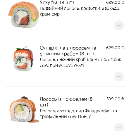
Sexy fish (8 шт)
639,00 ₴
Подвійний лосось, креветки, авокадо,
крем-сир
Супер філа з лососем та
629,00 ₴
сніжним крабом (8 шт)
Лосось, сніжний краб, крем сир, огірок,
соус понзу, соус унагі
Лосось із трюфелем (8
539,00 ₴
шт)
Лосось, авокадо, сир Філадельфія, та
трюфельний соус Понзу