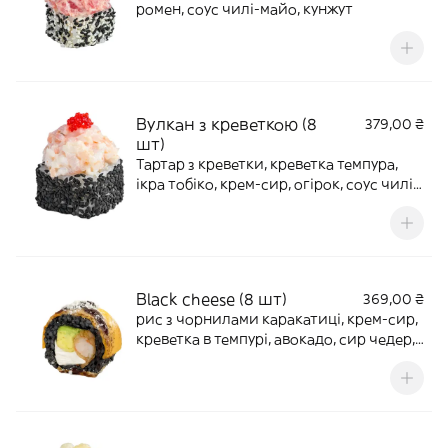
ромен, соус чилі-майо, кунжут
Вулкан з креветкою (8
379,00 ₴
шт)
Тартар з креветки, креветка темпура,
ікра тобіко, крем-сир, огірок, соус чилі-
майо, кунжут
Black cheese (8 шт)
369,00 ₴
рис з чорнилами каракатиці, крем-сир,
креветка в темпурі, авокадо, сир чедер,
пармезан і соус вершковий унагі