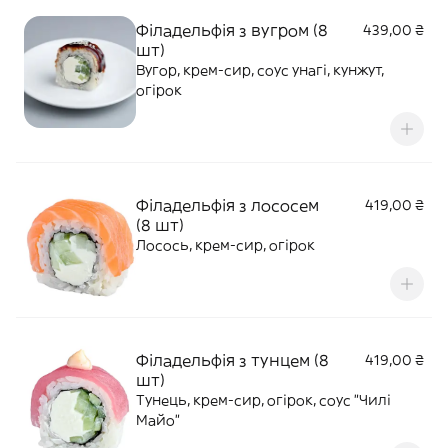
Філадельфія з вугром (8
439,00 ₴
шт)
Вугор, крем-сир, соус унагі, кунжут,
огірок
Філадельфія з лососем
419,00 ₴
(8 шт)
Лосось, крем-сир, огірок
Філадельфія з тунцем (8
419,00 ₴
шт)
Тунець, крем-сир, огірок, соус "Чилі
Майо"