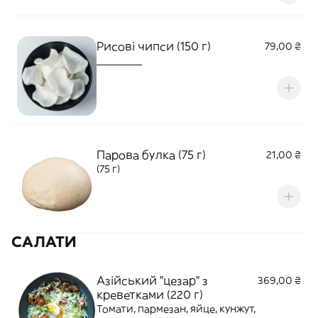
Рисові чипси (150 г)
79,00 ₴
________
Парова булка (75 г)
21,00 ₴
(75 г)
САЛАТИ
Азійський "цезар" з
369,00 ₴
креветками (220 г)
Томати, пармезан, яйце, кунжут,