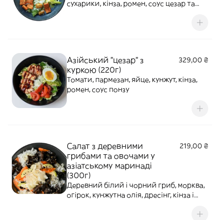
сухарики, кінза, ромен, соус цезар та
унагі
Азійський "цезар" з
329,00 ₴
куркою (220г)
Томати, пармезан, яйце, кунжут, кінза,
ромен, соус понзу
Салат з деревними
219,00 ₴
грибами та овочами у
азіатському маринаді
(300г)
Деревний білий і чорний гриб, морква,
огірок, кунжутна олія, дресінг, кінза і
смажений кунжут