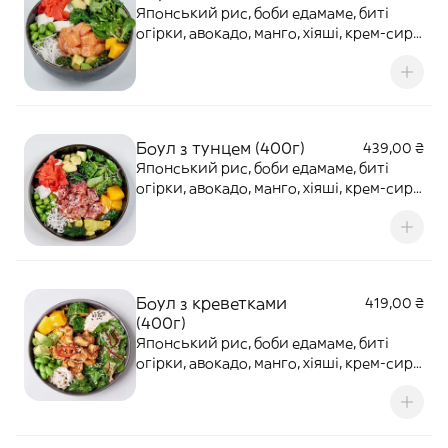
Японський рис, боби едамаме, биті
огірки, авокадо, манго, хіяші, крем-сир,
салат ромен, імбир, горіховий соус,
вершковий унагі, с��ус понзу-
бальзамі��
Боул з тунцем (400г)
439,00 ₴
Японський рис, боби едамаме, биті
огірки, авокадо, манго, хіяші, крем-сир,
салат ромен, імбир, горіховий соус,
вершковий унагі, с��ус понзу-
бальзамік
Боул з креветками
419,00 ₴
(400г)
Японський рис, боби едамаме, биті
огірки, авокадо, манго, хіяші, крем-сир,
салат ромен, імбир, горіховий соус,
вершковий унагі, соус понзу-бальзамік