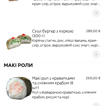
крем-сир, огірок, вершковий соус унагі,
норі, імбир, панко, тобіко, соус чилі-
майо
Суші бургер з куркою
289,00 ₴
(300 г)
Куряче стегно, рис, хіяші вакаме, крем-
сир, огірок, вершковий соус унагі, норі,
імбир, панко, соус чилі-майо
МАКІ РОЛИ
Макі рол з креветками
269,00 ₴
та сніжним крабом (8
шт)
Рол з відвареною креветкою, сніжним
крабом, рисом та норі