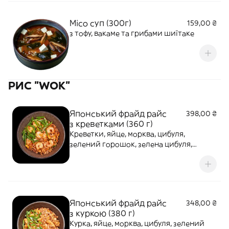
Місо суп (300г)
159,00 ₴
з тофу, вакаме та грибами шиїтаке
РИС "WOK"
Японський фрайд райс
398,00 ₴
з креветками (360 г)
Креветки, яйце, морква, цибуля,
зелений горошок, зелена цибуля,
часник, соус Фрайд.
Японський фрайд райс
348,00 ₴
з куркою (380 г)
Курка, яйце, морква, цибуля, зелений