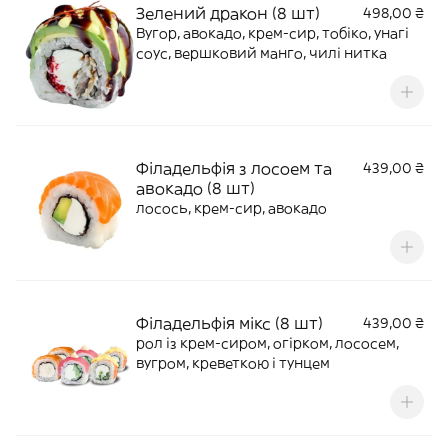
Зелений дракон (8 шт)
498,00 ₴
Вугор, авокадо, крем-сир, тобіко, унагі
соус, вершковий манго, чилі нитка
Філадельфія з лосоем та
439,00 ₴
авокадо (8 шт)
лосось, крем-сир, авокадо
Філадельфія мікс (8 шт)
439,00 ₴
рол із крем-сиром, огірком, лососем,
вугром, креветкою і тунцем