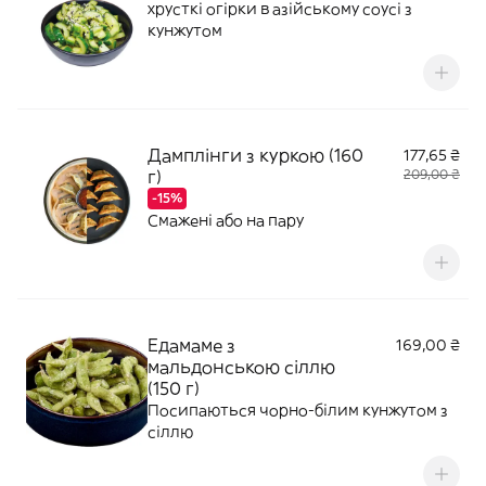
хрусткі огірки в азійському соусі з
кунжутом
Дамплінги з куркою (160
177,65 ₴
г)
209,00 ₴
-15%
Смажені або на пару
Едамаме з
169,00 ₴
мальдонською сіллю
(150 г)
Посипаються чорно-білим кунжутом з
сіллю