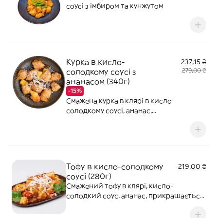
соусі з імбиром та кунжутом
Курка в кисло-
237,15 ₴
солодкому соусі з
279,00 ₴
ананасом (340г)
-15%
Смажена курка в клярі в кисло-
солодкому соусі, ананас,
прикрашається кунжутом, кінзою та
обсмаженою скляною локшиною
Тофу в кисло-солодкому
219,00 ₴
соусі (280г)
Смажений тофу в клярі, кисло-
солодкий соус, ананас, прикрашається
чорно-білим кунжутом, кінзою та
обсмаженою скляною локшиною