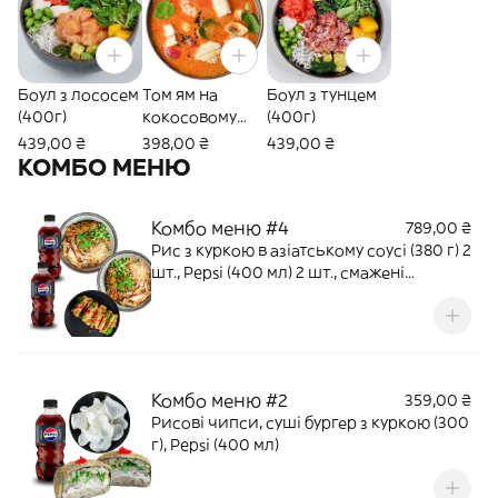
Боул з лососем
Том ям на
Боул з тунцем
(400г)
кокосовому
(400г)
молоці з
439,00 ₴
398,00 ₴
439,00 ₴
морепродукта
КОМБО МЕНЮ
ми (400/100 г)
Комбо меню #4
789,00 ₴
Рис з куркою в азіатському соусі (380 г) 2
шт., Pepsi (400 мл) 2 шт., смажені
баклажани в соусі "солодкий чилі" (240
г)
Комбо меню #2
359,00 ₴
Рисові чипси, суші бургер з куркою (300
г), Pepsi (400 мл)