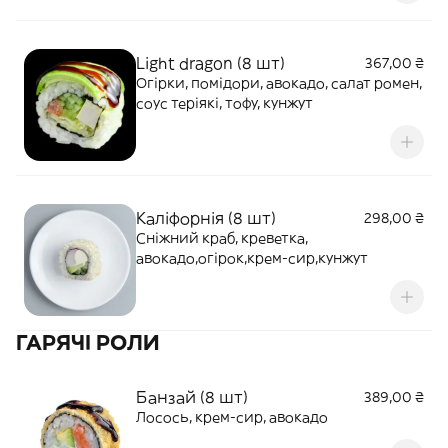
Light dragon (8 шт)
367,00 ₴
Огірки, помідори, авокадо, салат ромен,
соус теріякі, тофу, кунжут
Каліфорнія (8 шт)
298,00 ₴
Сніжний краб, креветка,
авокадо,огірок,крем-сир,кунжут
ГАРЯЧІ РОЛИ
Банзай (8 шт)
389,00 ₴
Лосось, крем-сир, авокадо