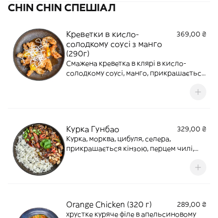
CHIN CHIN СПЕШІАЛ
гриби та паростки сої). Локшина на
вибір: яєчна, скляна або рисова
Креветки в кисло-
369,00 ₴
солодкому соусі з манго
(290г)
Смажена креветка в клярі в кисло-
солодкому соусі, манго, прикрашається
чорним кунжутом, кінзою та
обсмаженою скляною локшиною
Курка Гунбао
329,00 ₴
Курка, морква, цибуля, селера,
прикрашається кінзою, перцем чилі,
арахісом, бобами едамаме та кунжутом,
подається з паровим рисом
Orange Chicken (320 г)
289,00 ₴
хрустке куряче філе в апельсиновому