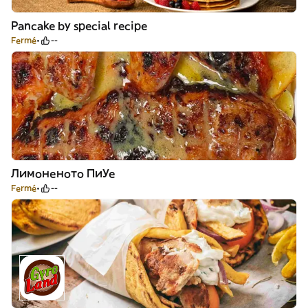
Pancake by special recipe
Fermé
--
Лимоненото ПиУе
Fermé
--