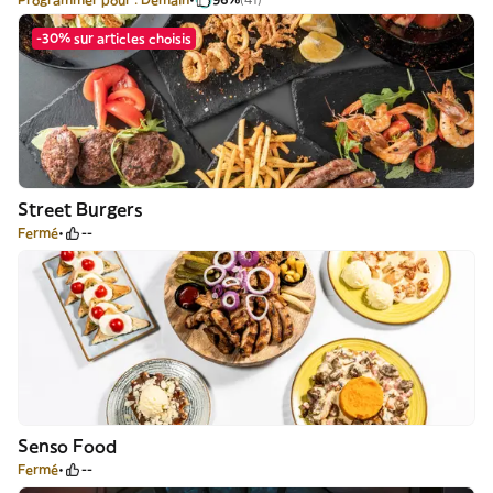
-30% sur articles choisis
Street Burgers
Fermé
--
Senso Food
Fermé
--