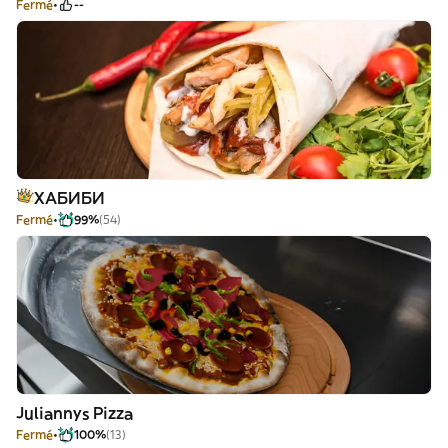
Fermé
--
ХАБИБИ
Fermé
99%
(54)
Juliannys Pizza
Fermé
100%
(13)