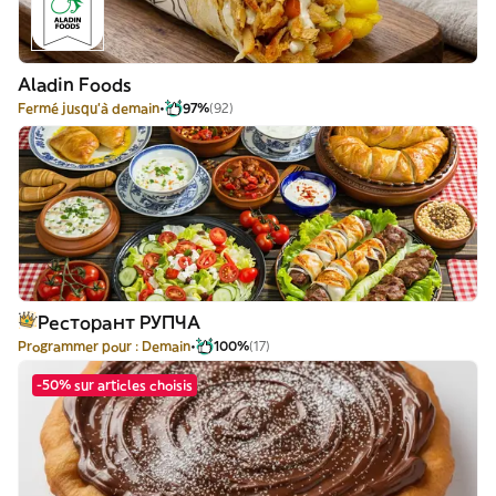
Aladin Foods
Fermé jusqu'à demain
97%
(92)
Ресторант РУПЧА
Programmer pour : Demain
100%
(17)
-50% sur articles choisis