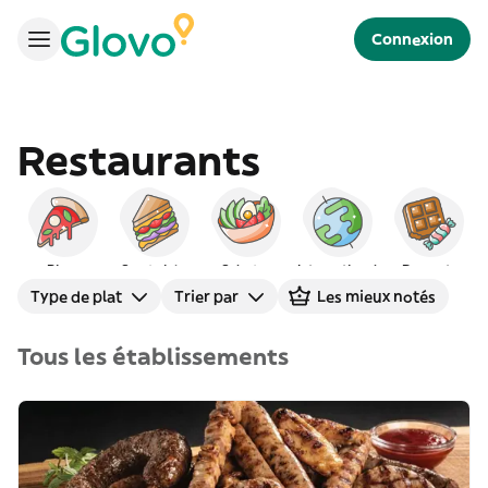
Connexion
Restaurants
Pizza
Sandwichs
Salades
International
Desserts
Type de plat
Trier par
Les mieux notés
Tous les établissements