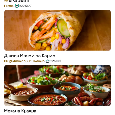
Eiko Sushi
Fermé
100%
(27)
Дюнер Маями на Карим
Programmer pour : Demain
95%
(18)
Механа Кракра