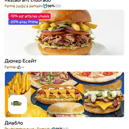
Fermé jusqu'à demain
98%
(33)
-10% sur articles choisis
-20% avec Prime
Дюнер Есейт
Fermé
--
Диабло
Programmer pour : Demain
96%
(41)