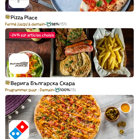
Pizza Place
Fermé jusqu'à demain
98%
(151)
-24% sur articles choisis
Верига Българска Скара
Programmer pour : Demain
100%
(15)