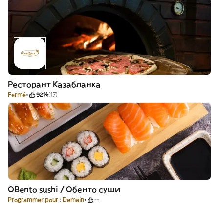
Ресторант Казабланка
Fermé
92%
(17)
OBento sushi / Обенто суши
Programmer pour : Demain
--