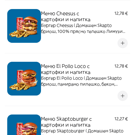
напитка
Меню Cheesus с
12,78 €
картофки и напитка
Бургер Cheesus ( Домашен Skapto
бриош, 100% прясно телешко Лимузин,
бекон, чедър, червен лук, айсберг,
домат, кисели краставички, кетчуп и
горчица. ) + картофки и напитка
Меню El Pollo Loco с
12,78 €
картофки и напитка
Бургер El Pollo Loco ( Домашен Skapto
бриош, панирано пилешко, бекон,
айсберг, домат, кисели краставички,
майонеза, горчица и BBQ сос. ) +
картофки и напитка
Меню Skaptoburger с
12,27 €
картофки и напитка
Бургер Skaptoburger ( Домашен Skapto