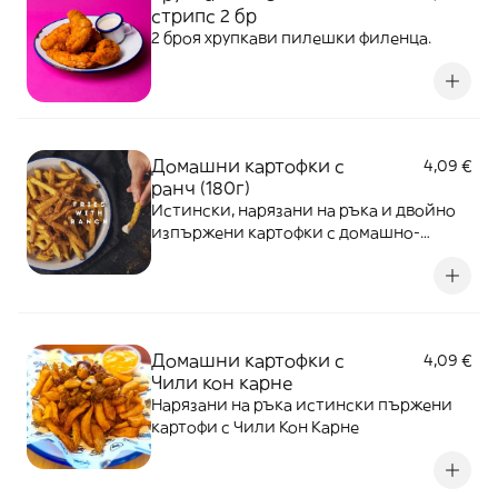
стрипс 2 бр
2 броя хрупкави пилешки филенца.
Домашни картофки с
4,09 €
ранч (180г)
Истински, нарязани на ръка и двойно
изпържени картофки с домашно-
забъркан ранч сос
Домашни картофки с
4,09 €
Чили кон карне
Нарязани на ръка истински пържени
картофи с Чили Кон Карне