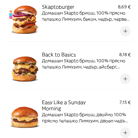
Skaptoburger
8,69 €
Домашен Skapto бриош, 100% прясно
телешко Лимузин, бекон, чедър, червен
лук, айсберг, домат, Sriracha и Skapto
сос.
Back to Basics
8,18 €
Домашен Skapto бриош, 100% прясно
телешко Лимузин, чедър, айсберг,
кисели краставички и Skapto сос.
Easy Like a Sunday
7,15 €
Morning
Домашен Skapto бриош, двойно 100%
прясно телешко Лимузин, двоен чедър
и Skapto сос.