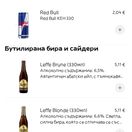
Red Bull
2,04 €
Red Bull КЕН 330
Бутилирана бира и сайдери
Leffe Brune (330мл)
5,11 €
Алкохолно съдържание: 6,5%.
Автентичен абатски ейл, с тъмнокафяв
цвят и леко сладък вкус, дължащ се на
използването на препечен малц.
Leffe Blonde (330мл)
5,11 €
Алкохолно съдържание: 6,6%. Светла,
силна бира, която се отличава се със
златист цвят, плътност, леко пикантен