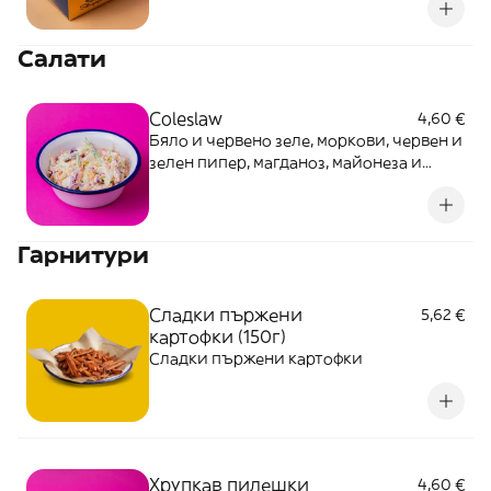
картофки и майонеза.
Салати
Coleslaw
4,60 €
Бяло и червено зеле, моркови, червен и
зелен пипер, магданоз, майонеза и
лайм.
Гарнитури
Сладки пържени
5,62 €
картофки (150г)
Сладки пържени картофки
Хрупкав пилешки
4,60 €