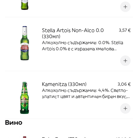
класическите методи за приготвяне
създават този златен еликсир, който
просто трябва да се вкуси.
Stella Artois Non-Alco 0.0
3,57 €
(330мл)
Алкохолно съдържание: 0.0%. Stella
Artois 0.0% e с изразена хмелова
горчивина и свежест, с чист и
освежаващ завършек, без алкохол.
Kamenitza (330мл)
3,06 €
Алкохолно съдържание: 4,4%. Светло-
златист цвят и автентичен бирен вкус,
постигнат чрез комбинацията от
четирите основно съставки – мая, вода,
малц и хмел.
Вино