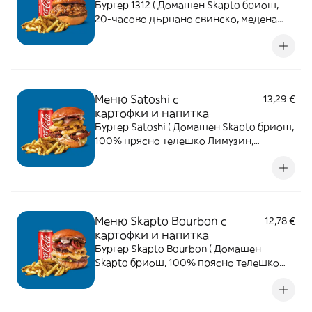
Бургер 1312 ( Домашен Skapto бриош,
20-часово дърпано свинско, медена
горчица, BBQ сос и халапеньо. ) +
картофки и напитка
Меню Satoshi с
13,29 €
картофки и напитка
Бургер Satoshi ( Домашен Skapto бриош,
100% прясно телешко Лимузин,
паниран кашкавал, бекон, чедър,
маринован червен лук, кисели
краставички и Skapto сос. ) + картофки
и напитка
Меню Skapto Bourbon с
12,78 €
картофки и напитка
Бургер Skapto Bourbon ( Домашен
Skapto бриош, 100% прясно телешко
Лимузин, бекон, чедър, маринован
червен лук, кисели краставички,
Sriracha и Bourbon сос. ) + картофки и