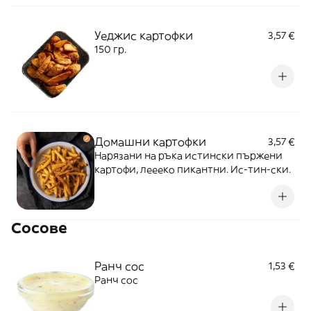
Уеджис картофки
3,57 €
150 гр.
Домашни картофки
3,57 €
Нарязани на ръка истински пържени
картофи, леееко пикантни. Ис-тин-ски.
Сосове
Ранч сос
1,53 €
Ранч сос