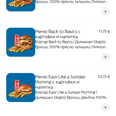
бриош, 100% прясно телешко Лимузин,
бекон, чедър, червен лук, айсберг,
домат, Sriracha и Skapto сос. ) + картофки
и напитка
Меню Back to Basics с
11,75 €
картофки и напитка
Бургер Back to Basics ( Домашен Skapto
бриош, 100% прясно телешко Лимузин,
чедър, айсберг, кисели краставички и
Skapto сос. ) + картофки и напитка
Меню Easy Like a Sunday
10,73 €
Morning с картофки и
напитка
Бургер Easy Like a Sunday Morning (
Домашен Skapto бриош, двойно 100%
прясно телешко Лимузин, двоен чедър
и Skapto сос. ) + картофки и напитка