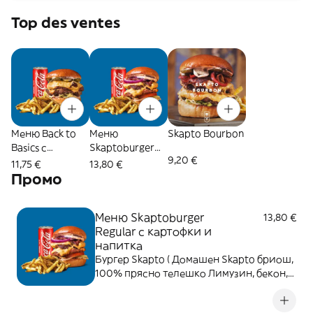
Top des ventes
Меню Back to
Меню
Skapto Bourbon
Basics с
Skaptoburger
9,20 €
картофки и
Regular с
11,75 €
13,80 €
напитка
картофки и
Промо
напитка
Меню Skaptoburger
13,80 €
Regular с картофки и
напитка
Бургер Skapto ( Домашен Skapto бриош,
100% прясно телешко Лимузин, бекон,
чедър, червен лук, айсберг, домат,
Sriracha и Skapto сос. ) + картофки и