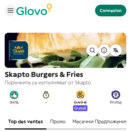
Connexion
Skapto Burgers & Fries
Поръчките се изпълняват от Skapto
-
94%
0,49 €
Prime
Gratuit
Top des ventes
Промо
Месечни Предложения