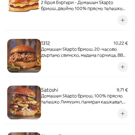
2 Броя Бургери - Домашен Skapto
бриош, двойно 100% прясно телешко
Лимузин, двоен чедър и Skapto сос.
1312
10,22 €
Домашен Skapto бриош, 20-часово
дърпано свинско, медена горчица, BBQ
сос и халапеньо.
Satoshi
9,71 €
Домашен Skapto бриош, 100% прясно
телешко Лимузин, паниран кашкавал,
бекон, чедър, маринован червен лук,
кисели краставички и Skapto сос.