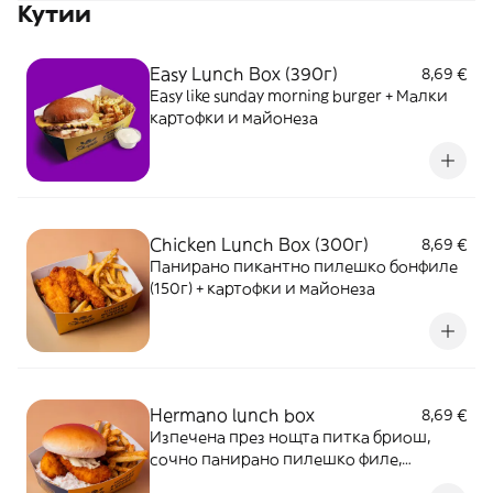
Кутии
Easy Lunch Box (390г)
8,69 €
Easy like sunday morning burger + Малки
картофки и майонеза
Chicken Lunch Box (300г)
8,69 €
Панирано пикантно пилешко бонфиле
(150г) + картофки и майонеза
Hermano lunch box
8,69 €
Изпечена през нощта питка бриош,
сочно панирано пилешко филе,
майонеза, салата Coleslaw + домашни