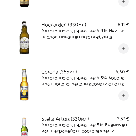
вкус и плодов аромат, с нотки на
кориандър, банан и ябълка.
Hoegarden (330мл)
5,11 €
Алкохолно съдържание: 4,9%. Нейният
плодов, пикантен вкус възбужда
небцето, нотки на портокалова кора,
банан, карамфил и дъвка, с хрупкав
завършек, който го прави приятен за
всички.
Corona (355мл)
4,60 €
Алкохолно съдържание: 4,5%. Корона
има плодово-медони аромати с нотка
на малц. Ароматът е свеж, чист и добре
балансиран между хмел и малц,
превъзходен вкус от превъзходни
съставки съставки.
Stella Artois (330мл)
3,57 €
Алкохолно съдържание: 5%. Ечемичен
малц, европейски сортове хмел и