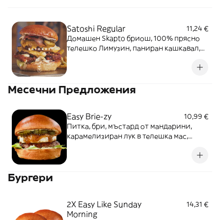
напитка
Satoshi Regular
11,24 €
Домашен Skapto бриош, 100% прясно
телешко Лимузин, паниран кашкавал,
бекон, чедър, маринован червен лук,
кисели краставички и Skapto сос.
Месечни Предложения
Easy Brie-zy
10,99 €
Питка, бри, мъстард от мандарини,
карамелизиран лук в телешка мас,
майонеза, мариновани кисели
краставички, айсберг, телешко кюфте
Бургери
2Х Easy Like Sunday
14,31 €
Morning