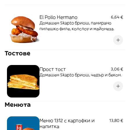
El Pollo Hermano
6,64 €
Домашен Skapto бриош, панирано
пилешко филе, колслоу и майонеза.
Тостове
Прост тост
3,06 €
Домашен Skapto бриош, чедър и бекон.
Менюта
Меню 1312 с картофки и
13,80 €
напитка