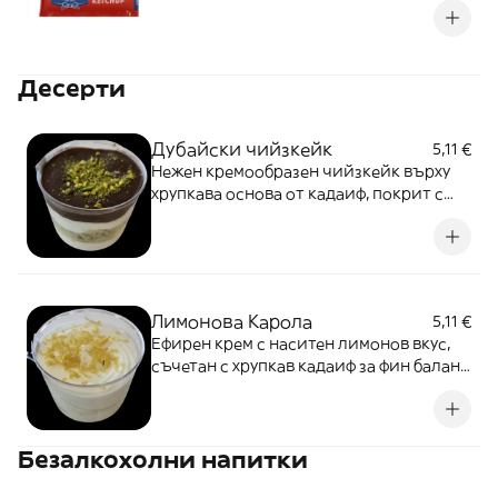
Десерти
Дубайски чийзкейк
5,11 €
Нежен кремообразен чийзкейк върху
хрупкава основа от кадаиф, покрит с
богат шоколадов ганаш и поръсен с
натрошен шамфъстък.
Лимонова Карола
5,11 €
Ефирен крем с наситен лимонов вкус,
съчетан с хрупкав кадаиф за фин баланс
между свежест и текстура. Лек,
ароматен и освежаващ десерт.
Безалкохолни напитки