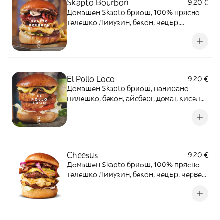
Skapto Bourbon
9,20 €
Домашен Skapto бриош, 100% прясно
телешко Лимузин, бекон, чедър,
маринован червен лук, кисели
краставички, Sriracha и Bourbon сос.
El Pollo Loco
9,20 €
Домашен Skapto бриош, панирано
пилешко, бекон, айсберг, домат, кисели
краставички, майонеза, горчица и BBQ
сос.
Cheesus
9,20 €
Домашен Skapto бриош, 100% прясно
телешко Лимузин, бекон, чедър, червен
лук, айсберг, домат, кисели
краставички, кетчуп и горчица.