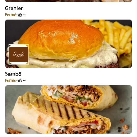
Granier
Fermé
--
Sambô
Fermé
--