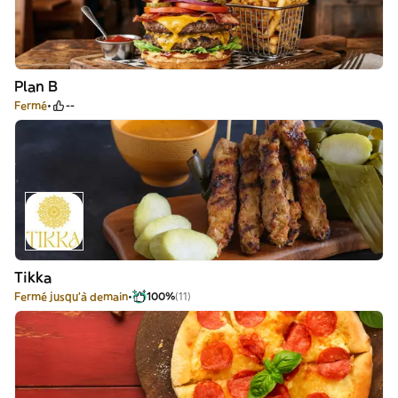
Plan B
Fermé
--
Tikka
Fermé jusqu'à demain
100%
(11)