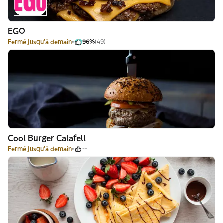
EGO
Fermé jusqu'à demain
96%
(49)
Cool Burger Calafell
Fermé jusqu'à demain
--