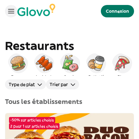
Connexion
Restaurants
Burgers
Américain
Snacks
Petit déj
Pizza
Type de plat
Trier par
Tous les établissements
-50% sur articles choisis
2 pour 1 sur articles choisis