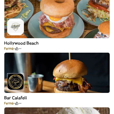
Hollywood Beach
Fermé
--
Bar Calafell
Fermé
--