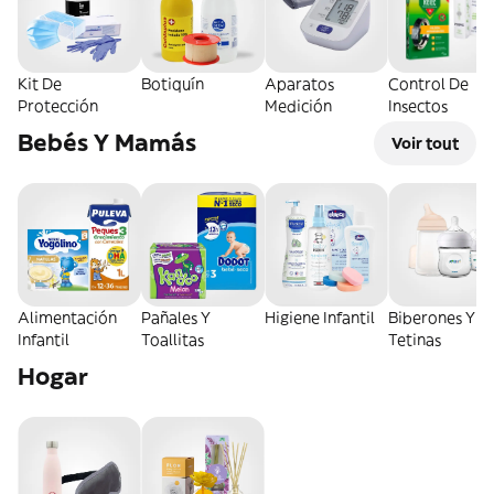
Kit De
Botiquín
Aparatos
Control De
Protección
Medición
Insectos
Bebés Y Mamás
Voir tout
Alimentación
Pañales Y
Higiene Infantil
Biberones Y
Infantil
Toallitas
Tetinas
Hogar