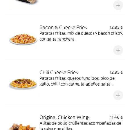
Bacon & Cheese Fries
12,95 €
Patatas fritas, mix de quesos y bacon crispy,
con salsa ranchera.
Chili Cheese Fries
12,95 €
Patatas fritas, quesos fundidos, pico de
gallo, chilli con carne, jalapeños, salsa
ranchera, salsa Smoked red pepper y
cilantro.
Original Chicken Wings
11,46 €
Alitas de pollo crujientes acompañadas de
la salsa que elijas.