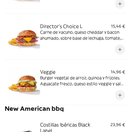
Director's Choice L
15,46 €
Carne de vacuno, queso cheddar y bacon
ahumado, sobre base de lechuga, tomate,
cebolla morada y salsa especial FH en pan
clásico.
Veggie
14,96 €
Burger vegetal de arroz, quinoa y frijoles.
Aguacate fresco, queso estilo veggie y salsa
mayo garden sobre base de lechuga y
tomate en pan clásico.
New American bbq
Costillas Ibéricas Black
23,96 €
Label