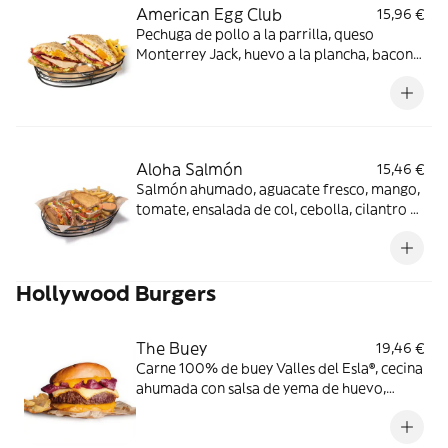
American Egg Club
15,96 €
Pechuga de pollo a la parrilla, queso
Monterrey Jack, huevo a la plancha, bacon
ahumado, lechuga, tomate y cebolla con
salsa mayo-wey en pan tostado con pipas
de girasol.
Aloha Salmón
15,46 €
Salmón ahumado, aguacate fresco, mango,
tomate, ensalada de col, cebolla, cilantro y
mayonesa en pan con semillas. Los
productos de la pesca crudos han sido
previamente congelados a Tª < de -20ºC,
Hollywood Burgers
mínimo 24 horas.
The Buey
19,46 €
Carne 100% de buey Valles del Esla®, cecina
ahumada con salsa de yema de huevo,
queso cheddar ahumado en pan estilo
brioche.