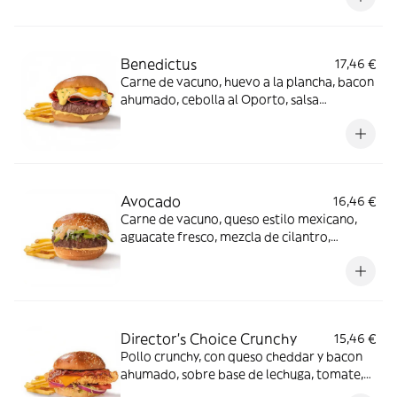
Benedictus
17,46 €
Carne de vacuno, huevo a la plancha, bacon
ahumado, cebolla al Oporto, salsa
holandesa.
Avocado
16,46 €
Carne de vacuno, queso estilo mexicano,
aguacate fresco, mezcla de cilantro,
cebolla y miel sobre salsa mayo-wey en pan
clásico.
Director's Choice Crunchy
15,46 €
Pollo crunchy, con queso cheddar y bacon
ahumado, sobre base de lechuga, tomate,
cebolla morada y salsa FH en pan clásico.