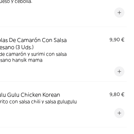
eso y cebolla.
olas De Camarón Con Salsa
9,90 €
sano (3 Uds.)
de camarón y surimi con salsa
sano hansik mama
ulu Gulu Chicken Korean
9,80 €
frito con salsa chili y salsa gulugulu