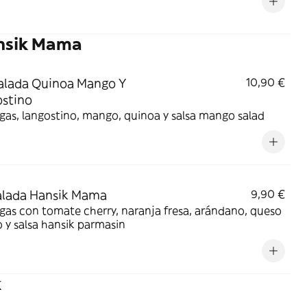
nsik Mama
alada Quinoa Mango Y
10,90 €
stino
as, langostino, mango, quinoa y salsa mango salad
alada Hansik Mama
9,90 €
as con tomate cherry, naranja fresa, arándano, queso
o y salsa hansik parmasin
k