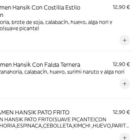
men Hansik Con Costilla Estilo
12,90 €
an
ria, brote de soja, calabacín, huevo, alga nori y
o(suave picante)
men Hansik Con Falda Ternera
12,90 €
zanahoria, calabacín, huevo, surimi naruto y alga nori
AMEN HANSIK PATO FRITO
12,90 €
TO FRITO(SUAVE PICANTE)CON
ORIA,ESPINACA,CEBOLLETA,KIMCHI ,HUEVO,PARITO
ANGREJO SESAMO Y ALGA.