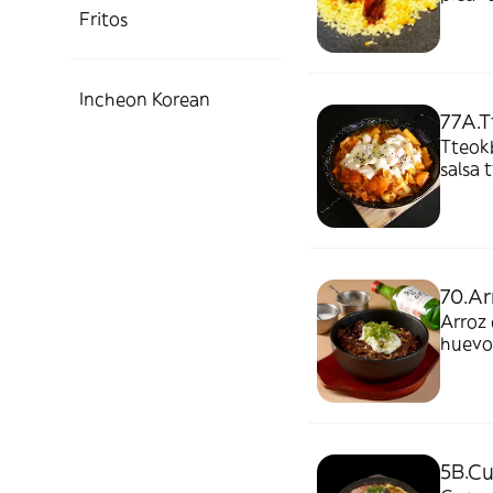
Fritos
Incheon Korean
77A.T
Tteokb
salsa 
70.Ar
Arroz 
huevo
5B.Cu