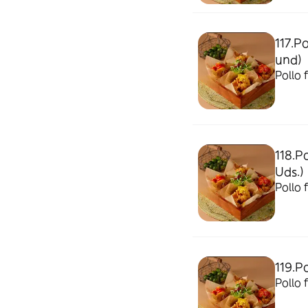
117.P
und)
Pollo 
118.P
Uds.)
Pollo 
119.Po
Pollo 