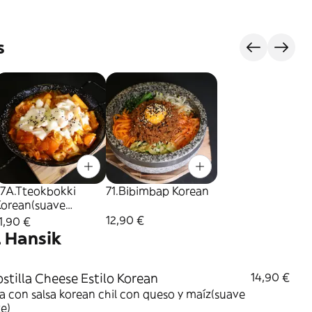
s
77A.Tteokbokki
71.Bibimbap Korean
Korean(suave
icante)
12,90 €
1,90 €
l Hansik
ostilla Cheese Estilo Korean
14,90 €
la con salsa korean chil con queso y maíz(suave
e)