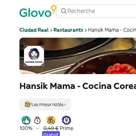
Ciudad Real
Restaurants
Hansik Mama - Coci
Hansik Mama - Cocina Core
Les mieux notés ›
100%
-
0,49 €
Prime
Gratuit