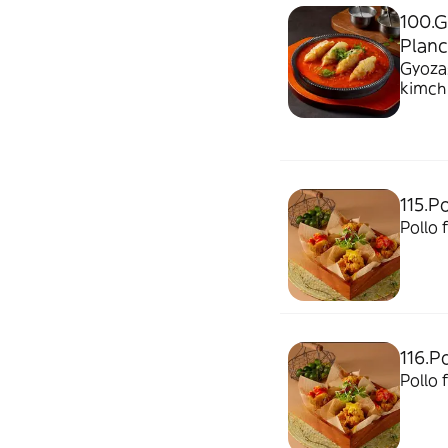
100.G
Plan
Gyozas
kimchi
115.P
Pollo 
116.P
Pollo 