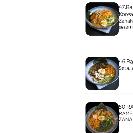
47.Ra
Kore
Zanaho
sésam
46.Ra
Seta, 
50 R
RAMEN HANSIK PA
ZANAH
DE C