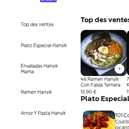
Top des vente
Top des ventes
Plato Especial Hansik
Ensaladas Hansik
Mama
46.Ramen Hansik
Con Falda Ternera
p
12,90 €
1
Ramen Hansik
Plato Especia
Arroz Y Pasta Hansik
101.C
Costil
picant