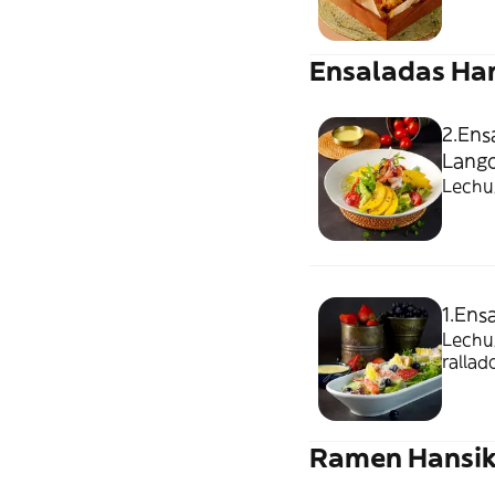
Ensaladas Ha
2.Ens
Lango
Lechug
1.Ens
Lechug
rallad
Ramen Hansi