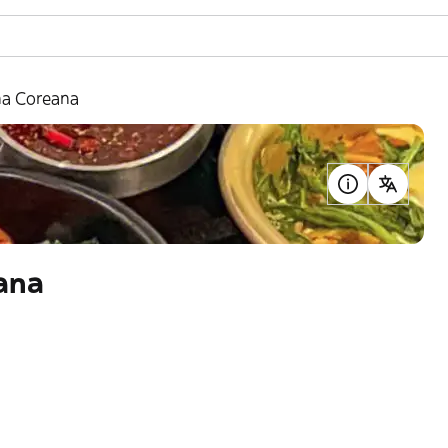
na Coreana
ana