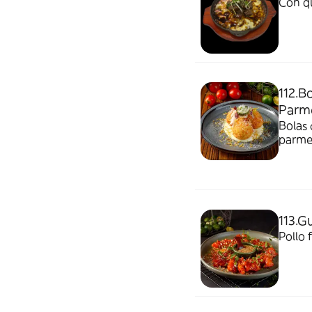
Con qu
112.B
Parme
Bolas 
parme
113.G
Pollo 