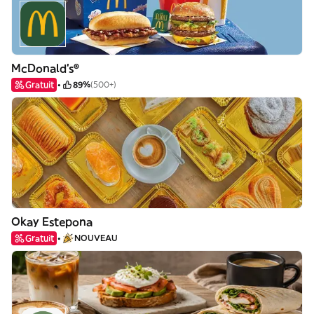
McDonald's®
Gratuit
89%
(500+)
Okay Estepona
Gratuit
NOUVEAU