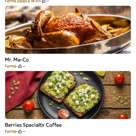
Fermé jusqu'à 18:30
--
Mr. Ma-Co
Fermé
--
Berries Specialty Coffee
Fermé
--