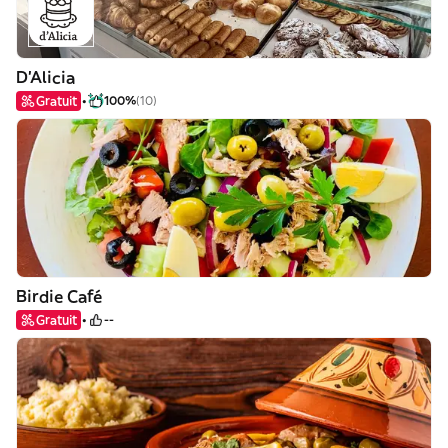
D'Alicia
Gratuit
100%
(10)
Birdie Café
Gratuit
--