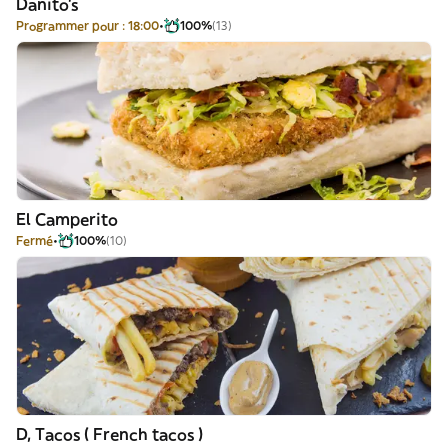
Danito’s
Programmer pour : 18:00
100%
(13)
El Camperito
Fermé
100%
(10)
D, Tacos ( French tacos )