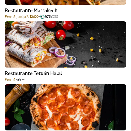
Restaurante Marrakech
Fermé jusqu'à 12:00
97%
(23)
Restaurante Tetuán Halal
Fermé
--