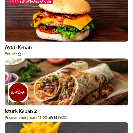
-20% sur articles choisis
Ayub Kebab
Fermé
--
Isturk Kebab 2
Programmer pour : 13:00
92%
(38)