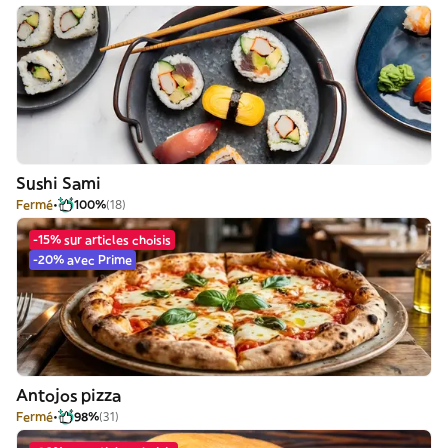
Sushi Sami
Fermé
100%
(18)
-15% sur articles choisis
-20% avec Prime
Antojos pizza
Fermé
98%
(31)