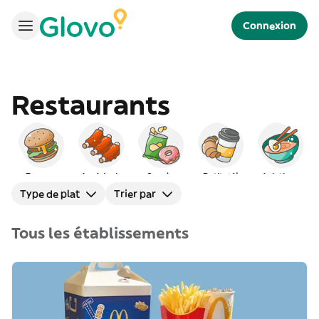
Connexion
Restaurants
Burgers
Américain
Snacks
Petit déj
Asiatique
Type de plat
Trier par
Tous les établissements