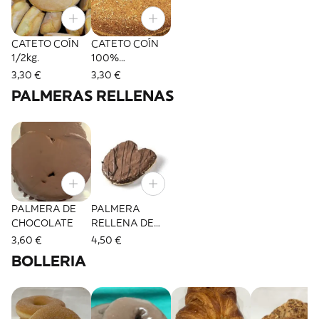
CATETO COÍN
CATETO COÍN
1/2kg.
100%
INTEGRAL 1/2
3,30 €
3,30 €
kg
PALMERAS RELLENAS
PALMERA DE
PALMERA
CHOCOLATE
RELLENA DE
KINDER
3,60 €
4,50 €
BOLLERIA