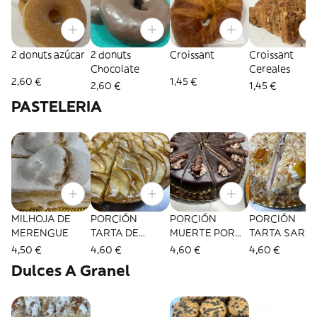
2 donuts azúcar
2 donuts
Croissant
Croissant
Chocolate
Cereales
2,60 €
1,45 €
2,60 €
1,45 €
PASTELERIA
MILHOJA DE
PORCIÓN
PORCIÓN
PORCIÓN
MERENGUE
TARTA DE
MUERTE POR
TARTA SARA
MANZANA
CHOCOLATE
4,50 €
4,60 €
4,60 €
4,60 €
Dulces A Granel