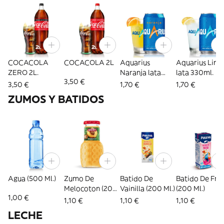
COCACOLA
COCACOLA 2L
Aquarius
Aquarius Lim
ZERO 2L.
Naranja lata
lata 330ml.
3,50 €
330ml.
3,50 €
1,70 €
1,70 €
ZUMOS Y BATIDOS
Agua (500 Ml.)
Zumo De
Batido De
Batido De Fre
Melocoton (200
Vainilla (200 Ml.)
(200 Ml.)
1,00 €
Ml.)
1,10 €
1,10 €
1,10 €
LECHE