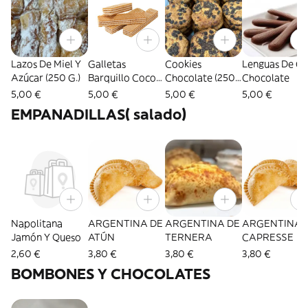
Lazos De Miel Y
Galletas
Cookies
Lenguas De G
Azúcar (250 G.)
Barquillo Coco
Chocolate (250
Chocolate
(250 G.)
G.)
5,00 €
5,00 €
5,00 €
5,00 €
EMPANADILLAS( salado)
Napolitana
ARGENTINA DE
ARGENTINA DE
ARGENTINA
Jamón Y Queso
ATÚN
TERNERA
CAPRESSE
2,60 €
3,80 €
3,80 €
3,80 €
BOMBONES Y CHOCOLATES