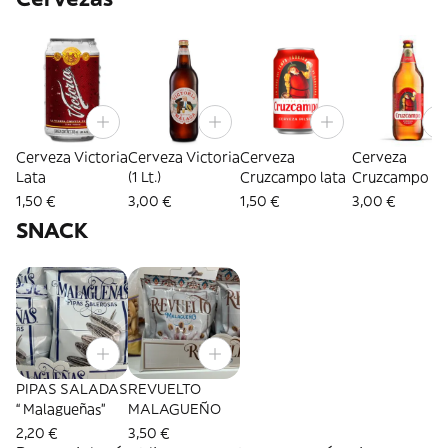
Cerveza Victoria
Cerveza Victoria
Cerveza
Cerveza
Lata
(1 Lt.)
Cruzcampo lata
Cruzcampo (1
Lt.)
1,50 €
3,00 €
1,50 €
3,00 €
SNACK
PIPAS SALADAS
REVUELTO
“ Malagueñas”
MALAGUEÑO
2,20 €
3,50 €