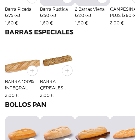
Barra Picada
Barra Rustica
2 Barras Viena
CAMPESINA
(275 G.)
(250 G.)
(220 G.)
PLUS (360 G.)
1,60 €
1,60 €
1,90 €
2,00 €
BARRAS ESPECIALES
BARRA 100%
BARRA
INTEGRAL
CEREALES
(275G.)
2,00 €
2,00 €
BOLLOS PAN