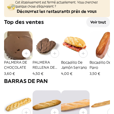
Cet établissement est fermé actuellement. Vous cherchez
quelque chose d'équivalent ?
Découvrez les restaurants près de vous
Top des ventes
Voir tout
PALMERA DE
PALMERA
Bocadillo De
Bocadillo De
CHOCOLATE
RELLENA DE
Jamón Serrano
Pavo
KINDER
3,60 €
4,50 €
4,00 €
3,50 €
BARRAS DE PAN