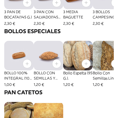
3 PAN DE
3 PAN CON
3 MEDIA
3 BOLLOS
BOCATA(145 G.)
SALVADO(145
BAGUETTE
CAMPESINO(
G.)
STICO)
2,30 €
2,30 €
2,30 €
2,30 €
BOLLOS ESPECIALES
BOLLO 100%
BOLLO CON
Bollo Espelta (95
Bollo Con
INTEGRAL (100
SEMILLAS Y
G.).
Semillas Lino 
gr.)
CEREALES
G.).
1,00 €
1,20 €
1,20 €
1,20 €
(120G)
PAN CATETOS