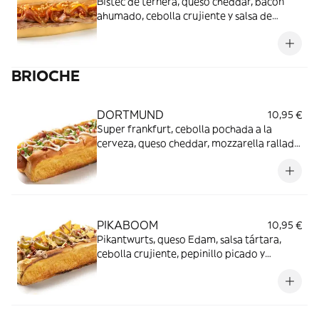
Bistec de ternera, queso cheddar, bacon
ahumado, cebolla crujiente y salsa de
carne.
BRIOCHE
DORTMUND
10,95 €
Super frankfurt, cebolla pochada a la
cerveza, queso cheddar, mozzarella rallada,
bacon crocante, mahonesa original y
cebollino.
PIKABOOM
10,95 €
Pikantwurts, queso Edam, salsa tártara,
cebolla crujiente, pepinillo picado y
mahonesa de chipotle picante.