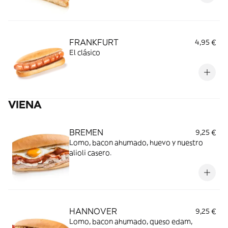
FRANKFURT
4,95 €
El clásico
VIENA
BREMEN
9,25 €
Lomo, bacon ahumado, huevo y nuestro
alioli casero.
HANNOVER
9,25 €
Lomo, bacon ahumado, queso edam,