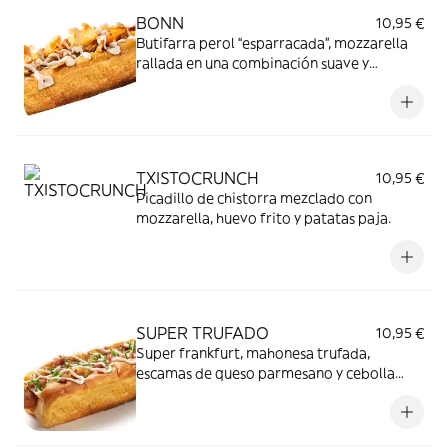
BONN
10,95 €
Butifarra perol “esparracada”, mozzarella
rallada en una combinación suave y
crujiente y nuestro alioli.
TXISTOCRUNCH
10,95 €
Picadillo de chistorra mezclado con
mozzarella, huevo frito y patatas paja.
SUPER TRUFADO
10,95 €
Super frankfurt, mahonesa trufada,
escamas de queso parmesano y cebolla
crujiente.