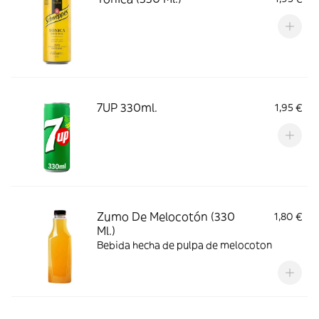
7UP 330ml.
1,95 €
Zumo De Melocotón (330
1,80 €
Ml.)
Bebida hecha de pulpa de melocoton