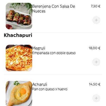
Berenjena Con Salsa De
7,30 €
Nueces
Khachapuri
Megruli
18,00 €
Empanada con doble queso
Acharuli
14,50 €
Pan con queso y huevo