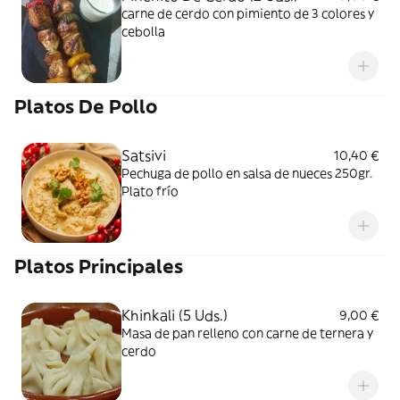
carne de cerdo con pimiento de 3 colores y
cebolla
Platos De Pollo
Satsivi
10,40 €
Pechuga de pollo en salsa de nueces 250gr.
Plato frío
Platos Principales
Khinkali (5 Uds.)
9,00 €
Masa de pan relleno con carne de ternera y
cerdo