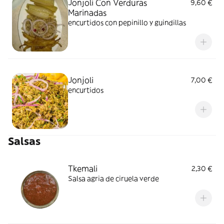
Jonjoli Con Verduras
9,60 €
Marinadas
encurtidos con pepinillo y guindillas
Jonjoli
7,00 €
encurtidos
Salsas
Tkemali
2,30 €
Salsa agria de ciruela verde