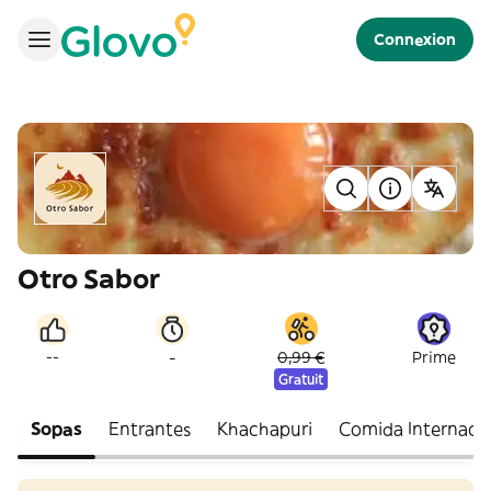
Connexion
Otro Sabor
-
--
0,99 €
Prime
Gratuit
Sopas
Entrantes
Khachapuri
Comida Internaci