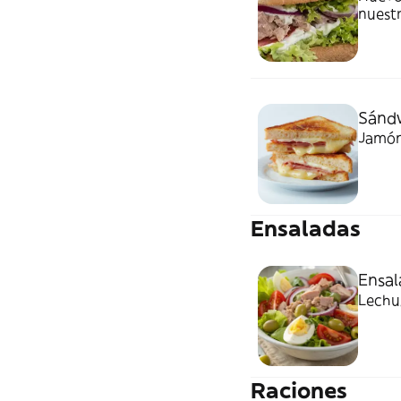
nuestr
Sánd
Jamón
Ensaladas
Ensal
Lechug
Raciones