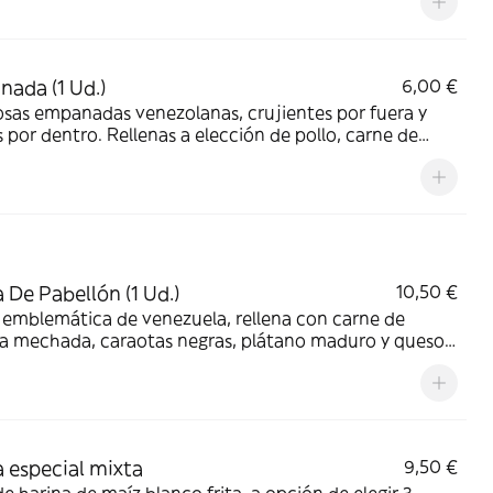
ada (1 Ud.)
6,00 €
osas empanadas venezolanas, crujientes por fuera y
 por dentro. Rellenas a elección de pollo, carne de
ra mechada o queso
 De Pabellón (1 Ud.)
10,50 €
emblemática de venezuela, rellena con carne de
ra mechada, caraotas negras, plátano maduro y queso
o; una combinación auténtica y llena de sabor
 especial mixta
9,50 €