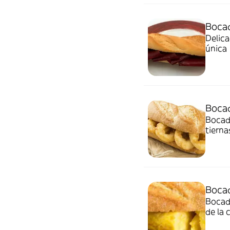
Bocad
Delica
única
Bocad
Bocadi
tierna
Bocad
Bocadi
de la 