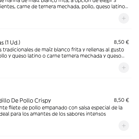
e harina de maíz blanco frita, a opción de elegir 3
ientes, carne de ternera mechada, pollo, queso latino,
cheddar, caraotas (alubias negras), plátano maduro,
York o huevo frito.
s (1 Ud.)
8,50 €
 tradicionales de maíz blanco frita y rellenas al gusto
llo y queso latino o carne ternera mechada y queso
illo De Pollo Crispy
8,50 €
nte filete de pollo empanado con salsa especial de la
ideal para los amantes de los sabores intensos