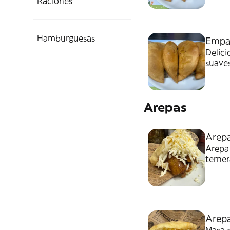
Raciones
Hamburguesas
Empan
Delici
suaves
terne
Arepas
Arepa
Arepa 
terne
rallad
Arepa