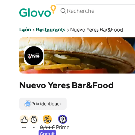
León
Restaurants
Nuevo Yeres Bar&Food
Nuevo Yeres Bar&Food
Prix identique ›
--
-
0,49 €
Prime
Gratuit