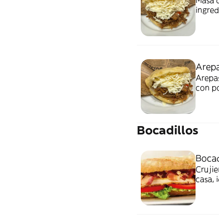
Masa d
ingred
queso 
jamón 
Arepa
Arepas
con po
latino
Bocadillos
Bocad
Crujie
casa, 