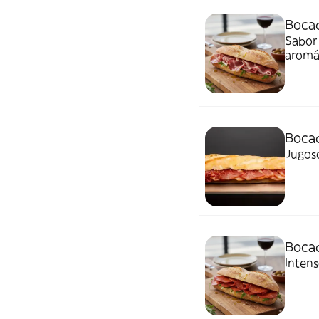
Bocad
Sabor 
aromá
Bocad
Jugos
Bocad
Intens