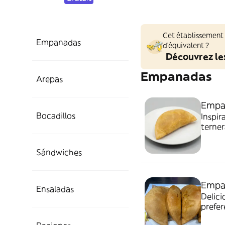
Cet établissement
Empanadas
d'équivalent ?
Découvrez le
Empanadas
Arepas
Empan
Bocadillos
Inspir
terner
todo 
Sándwiches
Empa
Ensaladas
Delici
prefer