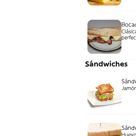
Bocad
Clásic
perfe
Sándwiches
Sándw
Jamón 
Sándw
Huevo 