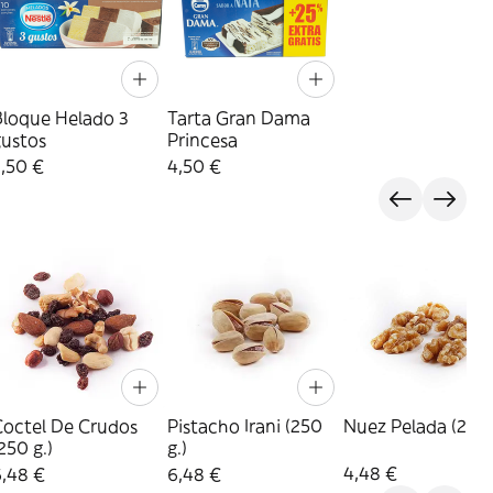
Bloque Helado 3
Tarta Gran Dama
gustos
Princesa
,50 €
4,50 €
Coctel De Crudos
Pistacho Irani (250
Nuez Pelada (250 
250 g.)
g.)
4,48 €
6,48 €
6,48 €