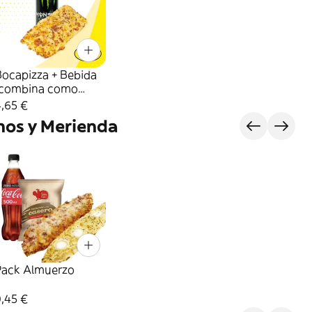
Bocapizza + Bebida
(combina como
uieras)
,65 €
nos y Merienda
Pack Almuerzo
,45 €