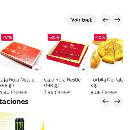
Voir tout
-17%
-20%
-10%
aja Roja Nestle
Caja Roja Nestle
Tortilla De Patata 
398 g.)
(198 g.)
Kg.)
4,80 €
7,96 €
8,06 €
17,95 €
9,95 €
8,95 €
taciones