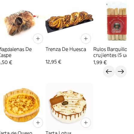
Magdalenas De
Trenza De Huesca
Rulos Barquillos
Caspe
crujientes (5 uds.)
12,95 €
4,50 €
1,99 €
Tarta de Queso
Tarta Lotus