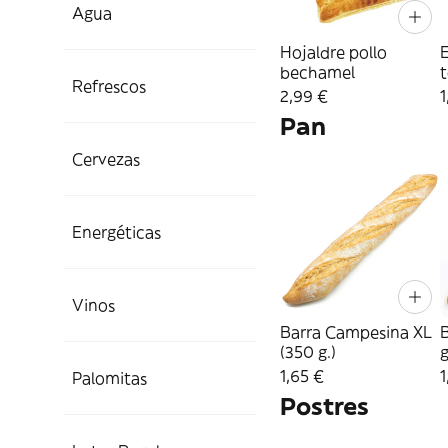
Agua
Hojaldre pollo
bechamel
Refrescos
2,99 €
1
Pan
Cervezas
Energéticas
Vinos
Barra Campesina XL
B
(350 g.)
g
1,65 €
1
Palomitas
Postres