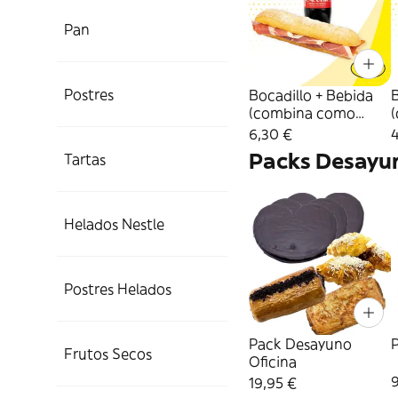
Pan
Postres
Bocadillo + Bebida
(combina como
quieras)
q
6,30 €
4
Packs Desayu
Tartas
Helados Nestle
Postres Helados
Pack Desayuno
Frutos Secos
Oficina
9
19,95 €