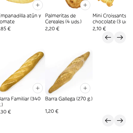
Empanadilla atún y
Palmeritas de
Mini Croissants
tomate
Cereales (4 uds.)
chocolate (3 uds.)
,85 €
2,20 €
2,10 €
arra Familiar (340
Barra Gallega (270 g.)
.)
1,20 €
,30 €