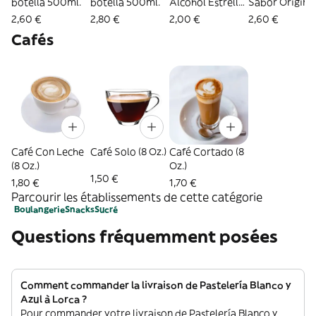
botella 500ml.
botella 500ml.
Alcohol Estrella
Sabor Origina
de Levante
botella 500ml
2,60 €
2,80 €
2,00 €
2,60 €
Tostada (33 Cl.)
Cafés
Café Con Leche
Café Solo (8 Oz.)
Café Cortado (8
(8 Oz.)
Oz.)
1,50 €
1,80 €
1,70 €
Parcourir les établissements de cette catégorie
Boulangerie
Snacks
Sucré
Questions fréquemment posées
Comment commander la livraison de Pastelería Blanco y
Azul à Lorca ?
Pour commander votre livraison de Pastelería Blanco y