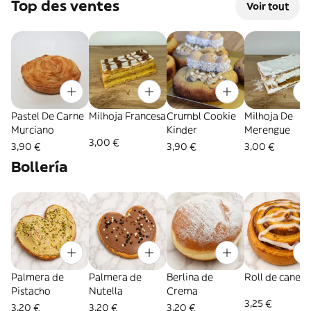
Top des ventes
Voir tout
Pastel De Carne
Milhoja Francesa
Crumbl Cookie
Milhoja De
Murciano
Kinder
Merengue
3,00 €
3,90 €
3,90 €
3,00 €
Bollería
Palmera de
Palmera de
Berlina de
Roll de canela
Pistacho
Nutella
Crema
3,25 €
3,20 €
3,20 €
3,20 €