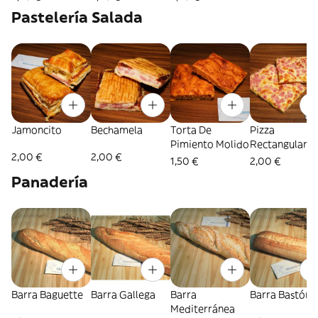
Pastelería Salada
Jamoncito
Bechamela
Torta De
Pizza
Pimiento Molido
Rectangular
2,00 €
2,00 €
1,50 €
2,00 €
Panadería
Barra Baguette
Barra Gallega
Barra
Barra Bastón
Mediterránea