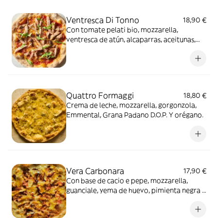
Ventresca Di Tonno
18,90 €
Con tomate pelati bio, mozzarella,
ventresca de atún, alcaparras, aceitunas,
rúcula y orégano.
Quattro Formaggi
18,80 €
Crema de leche, mozzarella, gorgonzola,
Emmental, Grana Padano D.O.P. Y orégano.
Vera Carbonara
17,90 €
Con base de cacio e pepe, mozzarella,
guanciale, yema de huevo, pimienta negra y
lascas de Grana Padano D.O.P.