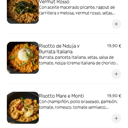
Vermut Rosso
Con aceite macerado picante, ragout de
carrillera y melosa, vermut rosso, setas,
Grana Padano D.O.P y chips de espinacas.
Risotto de Nduja y
19,90 €
Burrata Italiana
Burrata, panceta italiana, setas, salsa de
tomate, nduja (crema italiana de chorizo
picante), Grana Padano D.O.P y hojas de
rúcula. (Ideal para compartir 2 personas).
Risotto Mare e Monti
19,90 €
Con champiñón, pollo braseado, gambón,
tomate, romesco, tomate semiseco,
romero y lascas de Grana Padano D.O.P.