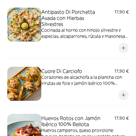
Antipasto Di Porchetta
17,90 €
Asada con Hierbas
Silvestres
Cocinada al horno con hinojo silvestre y
especias, alcaparrones, rúcula y mayonesa
de mostaza, acompañada de focaccia de
romero y cebolla caramelizada.
Cuore Di Carciofo
17,90 €
Corazones de alcachofa a la plancha con
virutas de foie y jamón ibérico 100%
bellota.
Huevos Rotos con Jamón
17,90 €
Ibérico 100% Bellota
Huevos camperos, queso provolone