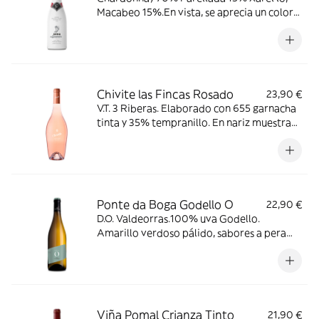
Macabeo 15%.En vista, se aprecia un color
amarillo brillante con reflejos verdosos. De
burbuja fina y persistente que forma un
continuo rosario.
Chivite las Fincas Rosado
23,90 €
V.T. 3 Riberas. Elaborado con 655 garnacha
tinta y 35% tempranillo. En nariz muestra
caracter frutal, con cerezas, manzanas,
pomelo y granada.
Ponte da Boga Godello O
22,90 €
D.O. Valdeorras.100% uva Godello.
Amarillo verdoso pálido, sabores a pera
limonera, manzana verde, mineral
Viña Pomal Crianza Tinto
21,90 €