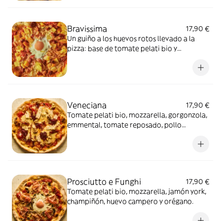
Bravissima
17,90 €
Un guiño a los huevos rotos llevado a la
pizza: base de tomate pelati bio y
mozzarella, con chorizo picante, patata,
pecorino D.O.P., guanciale, huevo y un toque
de salsa sriracha.
Veneciana
17,90 €
Tomate pelati bio, mozzarella, gorgonzola,
emmental, tomate reposado, pollo
braseado, cebolla caramelizada y nueces.
Prosciutto e Funghi
17,90 €
Tomate pelati bio, mozzarella, jamón york,
champiñón, huevo campero y orégano.