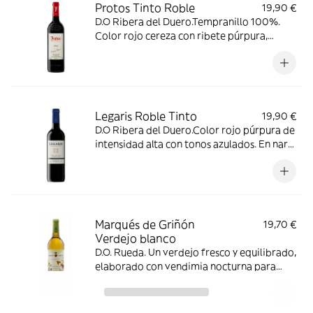
Protos Tinto Roble
19,90 €
D.O Ribera del Duero.Tempranillo 100%.
Color rojo cereza con ribete púrpura,
limpio y brillante. En nariz a fruta fresca,
especias dulces, notas de bayas rojas. Sabor
intenso, afrutado, tostados, con taninos
redondos y buen final.
Legaris Roble Tinto
19,90 €
D.O Ribera del Duero.Color rojo púrpura de
intensidad alta con tonos azulados. En nariz
sobresalen los aromas de fruta roja
madura y se ven complementados con finos
matices de vainilla.
Marqués de Griñón
19,70 €
Verdejo blanco
D.O. Rueda. Un verdejo fresco y equilibrado,
elaborado con vendimia nocturna para
preservar sus aromas frutales y florales.