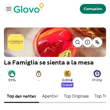
Connexion
La Famiglia se sienta a la mesa
-
99%
0,99 €
Prime
Gratuit
Top des ventes
Aperitivi
Top Originale
Top Trad