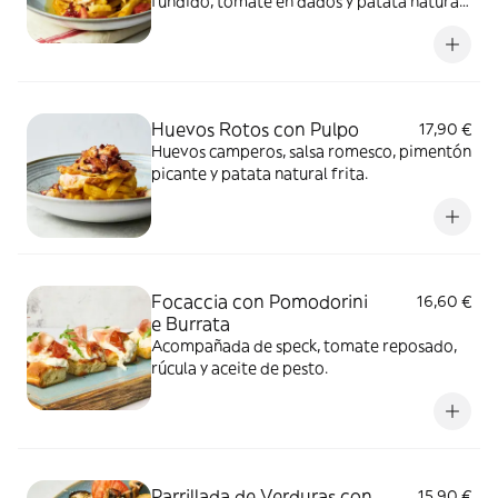
fundido, tomate en dados y patata natural
frita.
Huevos Rotos con Pulpo
17,90 €
Huevos camperos, salsa romesco, pimentón
picante y patata natural frita.
Focaccia con Pomodorini
16,60 €
e Burrata
Acompañada de speck, tomate reposado,
rúcula y aceite de pesto.
Parrillada de Verduras con
15,90 €