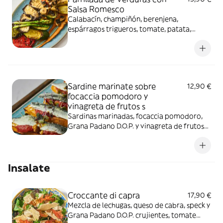
Salsa Romesco
Calabacín, champiñón, berenjena,
espárragos trigueros, tomate, patata,
pimiento rojo y verde.
Sardine marinate sobre
12,90 €
focaccia pomodoro y
vinagreta de frutos s
Sardinas marinadas, focaccia pomodoro,
Grana Padano D.O.P. y vinagreta de frutos
secos con Módena y miel.
Insalate
Croccante di capra
17,90 €
Mezcla de lechugas, queso de cabra, speck y
Grana Padano D.O.P. crujientes, tomate