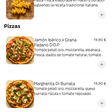
Pasta fresca elaborada en nuestro obrador
siguiendo la receta tradicional italiana.
Pizzas
Jamón Ibérico y Grana
19,90 €
Padano D.O.P
Tomate pelati bio, mozzarella, albahaca
fresca, dados de tomate natural, tomate
reposado, Grana Padano D.O.P., jamón
ibérico 100% bellota, aceite de oliva virgen
extra y rúcula.
Margherita Di Burrata
19,90 €
Tomate pelati bio, mozzarella, queso
burrata, rúcula y tomate reposado.