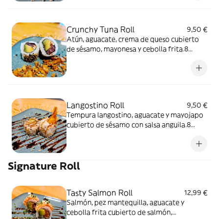
Crunchy Tuna Roll
9,50 €
Atún, aguacate, crema de queso cubierto
de sésamo, mayonesa y cebolla frita.8
unidades
Langostino Roll
9,50 €
Tempura langostino, aguacate y mayojapo
cubierto de sésamo con salsa anguila.8
unidades
Signature Roll
Tasty Salmon Roll
12,99 €
Salmón, pez mantequilla, aguacate y
cebolla frita cubierto de salmón,