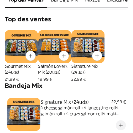
Top des ventes
Gourmet Mix
Salmón Lovers
Signature Mix
(24uds)
Mix (20uds)
(24uds)
21,99 €
19,99 €
22,99 €
Bandeja Mix
Signature Mix (24uds)
22,99 €
4 cheese salmón roll + 4 langostino roll4
salmón roll + 4 crazy salmon roll4 maki
salmón & aguacate4 maki salmón & queso