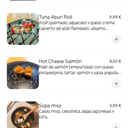
Tuna Aburi Roll
9,99 €
Atún quemado, aguacate y queso crema
cubierto de atún flameado, sésamo,
cebollino y salsa anguila.8 unidades
Hot Cheese Salmón
8,50 €
Maki de salmón tempurizado con queso
philadelphia, tartar salmón y salsa anguila.8
unidades
Sopa miso
3,99 €
Caldo miso, cebolleta, algas japonesas y
tofu.