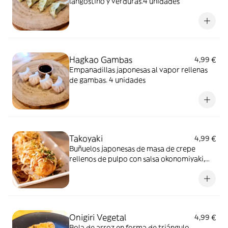
langostino y verduras.4 unidades
Hagkao Gambas
4,99 €
Empanadillas japonesas al vapor rellenas
de gambas. 4 unidades
Takoyaki
4,99 €
Buñuelos japonesas de masa de crepe
rellenos de pulpo con salsa okonomiyaki,
mayonesa, alga en polvo y copos de atún
seco.4 unidades
Onigiri Vegetal
4,99 €
Bola de arroz en forma de triángulo