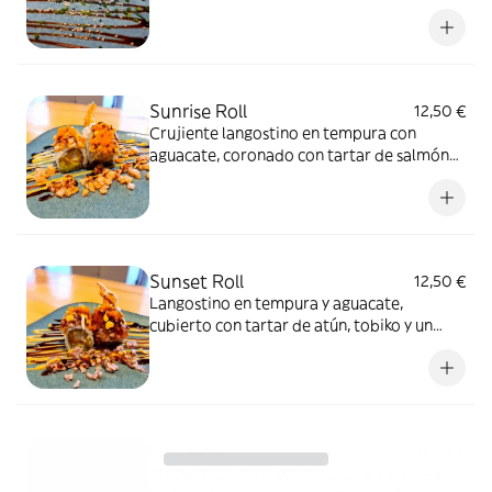
mayotrufa flameado con salsa anguila,
sésamo y cebollino.8 unidades
Sunrise Roll
12,50 €
Crujiente langostino en tempura con
aguacate, coronado con tartar de salmón
flameado, perlas de tobiko y un delicado
baño de salsa spicy mayo y salsa de
anguila.8 unidades.
Sunset Roll
12,50 €
Langostino en tempura y aguacate,
cubierto con tartar de atún, tobiko y un
sutil toque de salsa spicy mayo y anguila.8
unidades.
Miss Roll
11,99 €
Spicy tartar atún con aguacate y aceite de