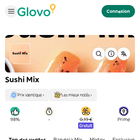
Connexion
Sushi Mix
Prix identique ›
Les mieux notés ›
-
98%
0,19 €
Prime
Gratuit
Top des ventes
Bandeja Mix
Mixtos
Exclusive