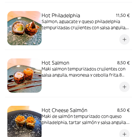
Hot Philadelphia
11,50 €
Salmon, aguacate y queso philadelphia
tempurizadas crujientes con salsa anguila,
mayonesa y cebolla frita.10 unidades
Hot Salmon
8,50 €
Maki salmon tempurizados crujientes con
salsa anguila, mayonesa y cebolla frita.8
unidades
Hot Cheese Salmón
8,50 €
Maki de salmón tempurizado con queso
philadelphia, tartar salmón y salsa anguila.8
unidades