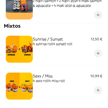
2 nigiri salmón + 2 nigiri atún 4 maki salmón
& aguacate + 4 maki atún & aguacate
Mixtos
Sunrise / Sunset
12,50 €
4 sunrise roll4 sunset roll
Sexy / Miss
10,99 €
4 sexy roll4 miss roll