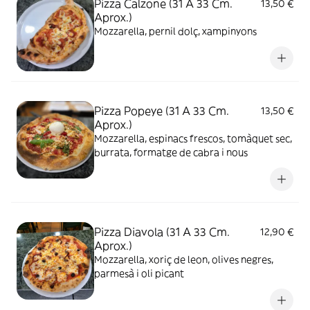
Pizza Calzone (31 A 33 Cm.
13,50 €
Aprox.)
Mozzarella, pernil dolç, xampinyons
Pizza Popeye (31 A 33 Cm.
13,50 €
Aprox.)
Mozzarella, espinacs frescos, tomàquet sec,
burrata, formatge de cabra i nous
Pizza Diavola (31 A 33 Cm.
12,90 €
Aprox.)
Mozzarella, xoriç de leon, olives negres,
parmesà i oli picant