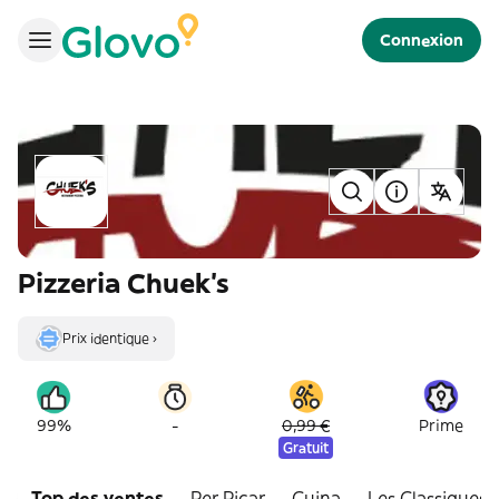
Connexion
Pizzeria Chuek's
Prix identique ›
-
99%
0,99 €
Prime
Gratuit
Top des ventes
Per Picar
Cuina
Les Classiques