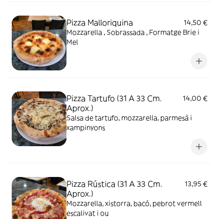
Pizza Malloriquina
14,50 €
Mozzarella , Sobrassada , Formatge Brie i
Mel
Pizza Tartufo (31 A 33 Cm.
14,00 €
Aprox.)
Salsa de tartufo, mozzarella, parmesà i
xampinyons
Pizza Rústica (31 A 33 Cm.
13,95 €
Aprox.)
Mozzarella, xistorra, bacó, pebrot vermell
escalivat i ou