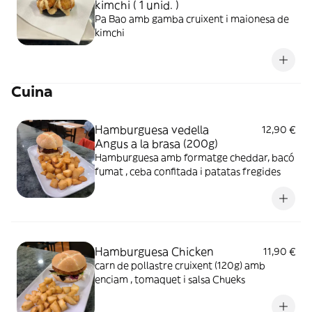
kimchi ( 1 unid. )
Pa Bao amb gamba cruixent i maionesa de
kimchi
Cuina
Hamburguesa vedella
12,90 €
Angus a la brasa (200g)
Hamburguesa amb formatge cheddar, bacó
fumat , ceba confitada i patatas fregides
Hamburguesa Chicken
11,90 €
carn de pollastre cruixent (120g) amb
enciam , tomaquet i salsa Chueks