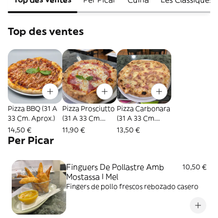
Top des ventes
Pizza BBQ (31 A
Pizza Prosciutto
Pizza Carbonara
33 Cm. Aprox.)
(31 A 33 Cm.
(31 A 33 Cm.
Aprox.)
Aprox.)
14,50 €
11,90 €
13,50 €
Per Picar
Finguers De Pollastre Amb
10,50 €
Mostassa I Mel
Fingers de pollo frescos rebozado casero