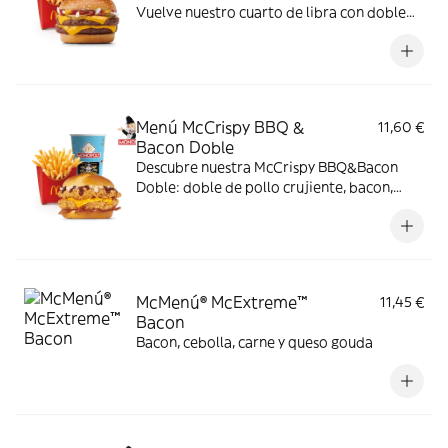
Vuelve nuestro cuarto de libra con doble
de su jugosa carne 100% vacuno, queso
cheddar, pepinillo, cebolla en tiras, kétchup
y mostaza.
Menú McCrispy BBQ &
11,60 €
Bacon Doble
Descubre nuestra McCrispy BBQ&Bacon
Doble: doble de pollo crujiente, bacon,
cheddar, cebolla fresca y salsa BBQ-
mayonesa en pan de harina de trigo con
copos de patata. ¡Sabor irresistible!
McMenú® McExtreme™
11,45 €
Bacon
Bacon, cebolla, carne y queso gouda