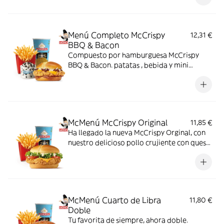
Menú Completo McCrispy
12,31 €
BBQ & Bacon
Compuesto por hamburguesa McCrispy
BBQ & Bacon. patatas , bebida y mini
McFlurry
McMenú McCrispy Original
11,85 €
Ha llegado la nueva McCrispy Orginal, con
nuestro delicioso pollo crujiente con queso
cheddar, acompañada de la exquisita salsa
original, crujiente lechuga y tomate fresco.
McMenú Cuarto de Libra
11,80 €
Doble
Tu favorita de siempre, ahora doble.