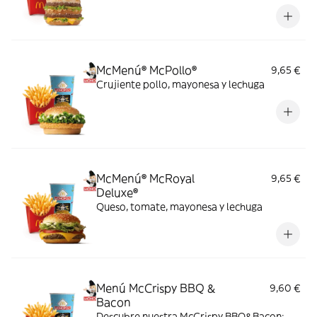
McMenú® McPollo®
9,65 €
Crujiente pollo, mayonesa y lechuga
McMenú® McRoyal
9,65 €
Deluxe®
Queso, tomate, mayonesa y lechuga
Menú McCrispy BBQ &
9,60 €
Bacon
Descubre nuestra McCrispy BBQ&Bacon: