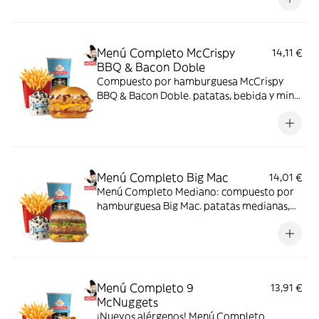
Menú Completo McCrispy
14,11 €
BBQ & Bacon Doble
Compuesto por hamburguesa McCrispy
BBQ & Bacon Doble. patatas, bebida y mini
McFlurry
Menú Completo Big Mac
14,01 €
Menú Completo Mediano: compuesto por
hamburguesa Big Mac. patatas medianas,
bebida mediana y mini McFlurry.
Menú Completo 9
13,91 €
McNuggets
¡Nuevos alérgenos! Menú Completo