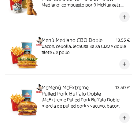
Mediano: compuesto por 9 McNuggets.
patatas medianas, bebida mediana y mini
McFlurry.
Menú Mediano CBO Doble
13,55 €
Bacon, cebolla, lechuga, salsa CBO y doble
filete de pollo
McMenú McExtreme
13,50 €
Pulled Pork Buffalo Doble
¡McExtreme Pulled Pork Buffalo Doble:
mezcla de pulled pork y vacuno, bacon,
cheddar, cebolla frita y salsa Buffalo. Sabor
bestial en cada bocado!