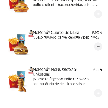
pollo crujiente, bacon, cheddar, cebolla
fresca y salsa BBQ-mayonesa en pan de
harina de trigo con copos de patata. ¡Sabor
irresistible!
McMenú® Cuarto de Libra
9,60 €
Queso fundido, carne, cebolla y pepinillos
McMenú® McNuggets® 9
9,55 €
Unidades
¡Nuevos alérgenos! Pollo rebozado
acompañado de deliciosas salsas