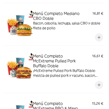
Menú Completo Mediano
16,81 €
CBO Doble
Bacon, cebolla, lechuga, salsa CBO y doble
filete de pollo
Menú Completo
16,61 €
McExtreme Pulled Pork
Buffalo Doble
¡McExtreme Pulled Pork Buffalo Doble:
mezcla de pulled pork y vacuno, bacon,
cheddar, cebolla frita y salsa Buffalo. Sabor
bestial en cada bocado!
Menú Completo
15,26 €
McExtreme BBQ & Mayo