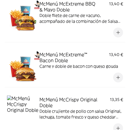
McMenú McExtreme BBQ
13,40 €
& Mayo Doble
Doble filete de carne de vacuno,
acompañado de la combinación de Salsa
Western BBQ con mayonesa, cebolla crispy,
doble de cheddar, lechuga fresca y tiras de
bacon, todo ello envuelto en un irresistible
pan con bites de bacon.
McMenú McExtreme™
13,40 €
Bacon Doble
Carne y doble de bacon con queso gouda
McMenú McCrispy Original
13,35 €
Doble
Doble crujiente de pollo con salsa Original,
lechuga, tomate fresco y queso cheddar
fundido. Todo ello envuelto en delicioso
pan de patata