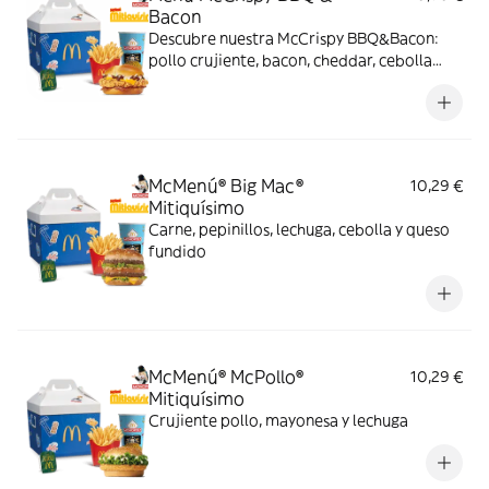
Bacon
Descubre nuestra McCrispy BBQ&Bacon:
pollo crujiente, bacon, cheddar, cebolla
fresca y salsa BBQ-mayonesa en pan de
harina de trigo con copos de patata. ¡Sabor
irresistible!
McMenú® Big Mac®
10,29 €
Mitiquísimo
Carne, pepinillos, lechuga, cebolla y queso
fundido
McMenú® McPollo®
10,29 €
Mitiquísimo
Crujiente pollo, mayonesa y lechuga