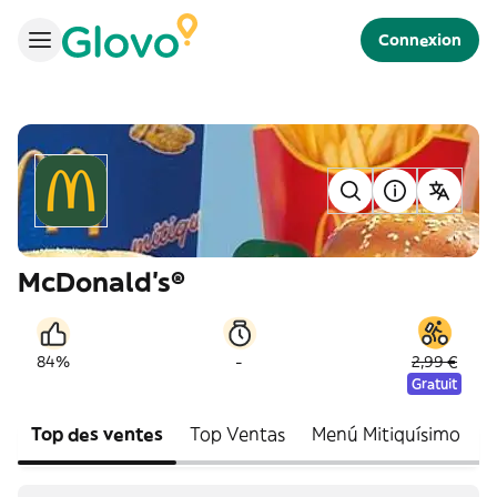
Connexion
McDonald's®
-
84%
2,99 €
Gratuit
Top des ventes
Top Ventas
Menú Mitiquísimo