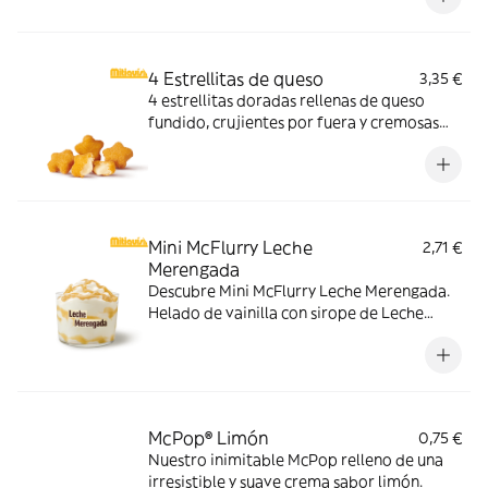
sabores de verano.
4 Estrellitas de queso
3,35 €
4 estrellitas doradas rellenas de queso
fundido, crujientes por fuera y cremosas
por dentro. Pídelas con tu McMenú
mitiquísimo o agrégalas a tu pedido por
tiempo limitado.
Mini McFlurry Leche
2,71 €
Merengada
Descubre Mini McFlurry Leche Merengada.
Helado de vainilla con sirope de Leche
Meregada . Pídelo ahora y no te quedes sin
tus mitiquísimos sabores de verano.
McPop® Limón
0,75 €
Nuestro inimitable McPop relleno de una
irresistible y suave crema sabor limón.