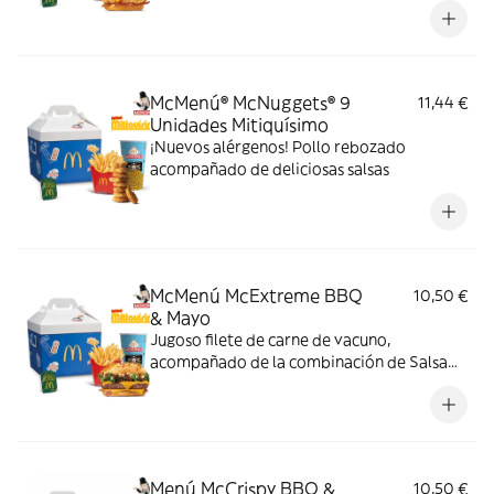
mayonesa en pan de harina de trigo con
copos de patata. ¡Sabor irresistible!
McMenú® McNuggets® 9
11,44 €
Unidades Mitiquísimo
¡Nuevos alérgenos! Pollo rebozado
acompañado de deliciosas salsas
McMenú McExtreme BBQ
10,50 €
& Mayo
Jugoso filete de carne de vacuno,
acompañado de la combinación de Salsa
Western BBQ con mayonesa, cebolla crispy,
doble de cheddar, lechuga fresca y tiras de
bacon, todo ello envuelto en un irresistible
pan con bites de bacon.
Menú McCrispy BBQ &
10,50 €