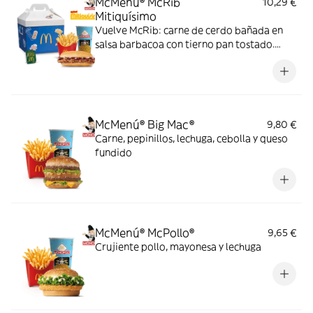
McMenú® McRib
10,29 €
Mitiquísimo
Vuelve McRib: carne de cerdo bañada en
salsa barbacoa con tierno pan tostado.
Elígela en tu McMenú mitiquísimo por
tiempo limitado
McMenú® Big Mac®
9,80 €
Carne, pepinillos, lechuga, cebolla y queso
fundido
McMenú® McPollo®
9,65 €
Crujiente pollo, mayonesa y lechuga