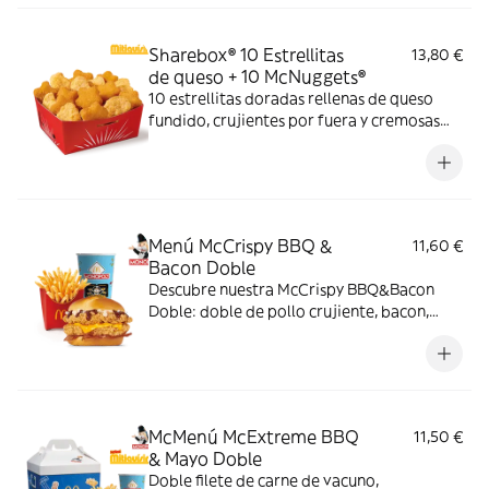
Sharebox® 10 Estrellitas
13,80 €
de queso + 10 McNuggets®
10 estrellitas doradas rellenas de queso
fundido, crujientes por fuera y cremosas
por dentro y 10 McNuggets con 3 salsas a
elegir. Pídelas por tiempo limitado
Menú McCrispy BBQ &
11,60 €
Bacon Doble
Descubre nuestra McCrispy BBQ&Bacon
Doble: doble de pollo crujiente, bacon,
cheddar, cebolla fresca y salsa BBQ-
mayonesa en pan de harina de trigo con
copos de patata. ¡Sabor irresistible!
McMenú McExtreme BBQ
11,50 €
& Mayo Doble
Doble filete de carne de vacuno,