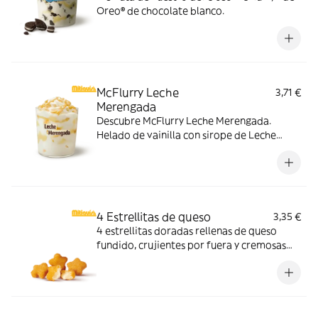
Oreo® de chocolate blanco.
McFlurry Leche
3,71 €
Merengada
Descubre McFlurry Leche Merengada.
Helado de vainilla con sirope de Leche
Meregada y trocitos de barquillo. Pídelo
ahora y no te quedes sin tus mitiquísimos
sabores de verano.
4 Estrellitas de queso
3,35 €
4 estrellitas doradas rellenas de queso
fundido, crujientes por fuera y cremosas
por dentro. Pídelas con tu McMenú
mitiquísimo o agrégalas a tu pedido por
tiempo limitado.