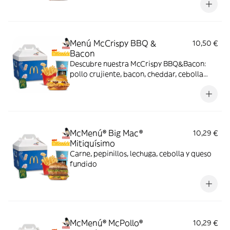
doble de cheddar, lechuga fresca y tiras de
bacon, todo ello envuelto en un irresistible
pan con bites de bacon.
Menú McCrispy BBQ &
10,50 €
Bacon
Descubre nuestra McCrispy BBQ&Bacon:
pollo crujiente, bacon, cheddar, cebolla
fresca y salsa BBQ-mayonesa en pan de
harina de trigo con copos de patata. ¡Sabor
irresistible!
McMenú® Big Mac®
10,29 €
Mitiquísimo
Carne, pepinillos, lechuga, cebolla y queso
fundido
McMenú® McPollo®
10,29 €