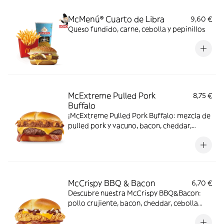
McMenú® Cuarto de Libra
9,60 €
Queso fundido, carne, cebolla y pepinillos
McExtreme Pulled Pork
8,75 €
Buffalo
¡McExtreme Pulled Pork Buffalo: mezcla de
pulled pork y vacuno, bacon, cheddar,
cebolla frita y salsa Buffalo. Sabor bestial
en cada bocado!
McCrispy BBQ & Bacon
6,70 €
Descubre nuestra McCrispy BBQ&Bacon:
pollo crujiente, bacon, cheddar, cebolla
fresca y salsa BBQ-mayonesa en pan de
harina de trigo con copos de patata. ¡Sabor