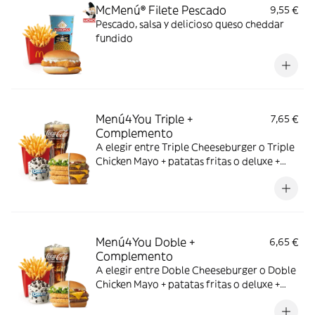
McMenú® Filete Pescado
9,55 €
Pescado, salsa y delicioso queso cheddar
fundido
Menú4You Triple +
7,65 €
Complemento
A elegir entre Triple Cheeseburger o Triple
Chicken Mayo + patatas fritas o deluxe +
bebida mediana. ¡Puedes añadir un
complemento adicional!
Menú4You Doble +
6,65 €
Complemento
A elegir entre Doble Cheeseburger o Doble
Chicken Mayo + patatas fritas o deluxe +
bebida mediana. ¡Puedes añadir un
complemento adicional!