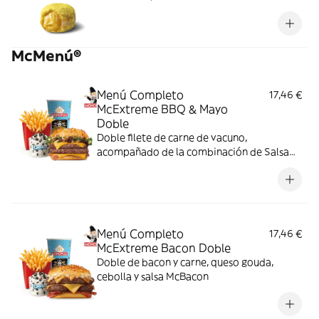
McMenú®
Menú Completo
17,46 €
McExtreme BBQ & Mayo
Doble
Doble filete de carne de vacuno,
acompañado de la combinación de Salsa
Western BBQ con mayonesa, cebolla crispy,
doble de cheddar, lechuga fresca y tiras de
bacon, todo ello envuelto en un irresistible
pan con bites de bacon.
Menú Completo
17,46 €
McExtreme Bacon Doble
Doble de bacon y carne, queso gouda,
cebolla y salsa McBacon