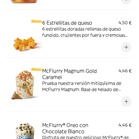
irresistible!
6 Estrellitas de queso
4,50 €
6 estrellitas doradas rellenas de queso
fundido, crujientes por fuera y cremosas
por dentro. Pídelas con tu McMenú
mitiquísimo o agrégalas a tu pedido por
tiempo limitado.
McFlurry Magnum Gold
4,46 €
Caramel
Prueba nuestra versión mitiquísima de
McFlurry Magnum: Base de helado de
vainilla con Magnum Gold Caramel:
Topping triturado de galleta con perlas y
cubos de caramelo con nuestro delicioso
sirope de caramelo
McFlurry® Oreo con
4,46 €
Chocolate Blanco
Disfruta de nuestro delicioso McFlurry® de