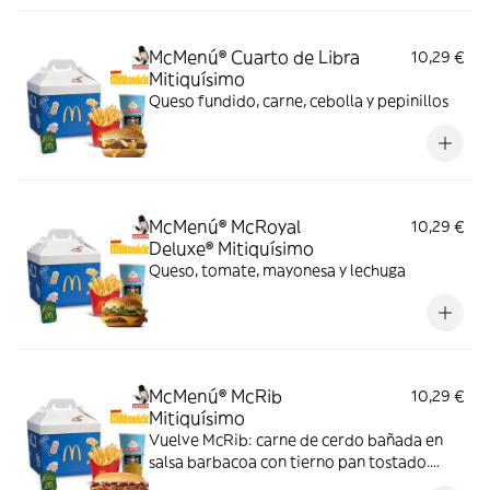
McMenú® Cuarto de Libra
10,29 €
Mitiquísimo
Queso fundido, carne, cebolla y pepinillos
McMenú® McRoyal
10,29 €
Deluxe® Mitiquísimo
Queso, tomate, mayonesa y lechuga
McMenú® McRib
10,29 €
Mitiquísimo
Vuelve McRib: carne de cerdo bañada en
salsa barbacoa con tierno pan tostado.
Elígela en tu McMenú mitiquísimo por