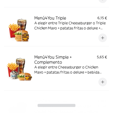
Menú4You Triple
6,15 €
A elegir entre Triple Cheeseburger o Triple
Chicken Mayo + patatas fritas o deluxe +
bebida mediana. ¡Puedes añadir un
complemento adicional!
Menú4You Simple +
5,65 €
Complemento
A elegir entre Cheeseburger o Chicken
Mayo + patatas fritas o deluxe + bebida
mediana. ¡Puedes añadir un complemento
adicional!
Menú4You Doble
5,15 €
A elegir entre Doble Cheeseburger o Doble
Chicken Mayo + patatas fritas o deluxe +