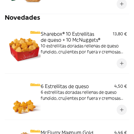
tiempo limitado
Novedades
Sharebox® 10 Estrellitas
13,80 €
de queso + 10 McNuggets®
10 estrellitas doradas rellenas de queso
fundido, crujientes por fuera y cremosas
por dentro y 10 McNuggets con 3 salsas a
elegir. Pídelas por tiempo limitado
6 Estrellitas de queso
4,50 €
6 estrellitas doradas rellenas de queso
fundido, crujientes por fuera y cremosas
por dentro. Pídelas con tu McMenú
mitiquísimo o agrégalas a tu pedido por
tiempo limitado.
McFlurry Magnum Gold
4,46 €