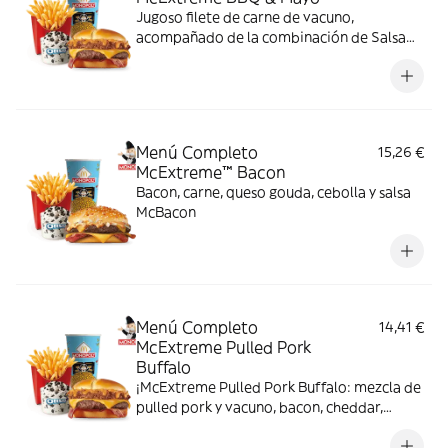
Jugoso filete de carne de vacuno,
acompañado de la combinación de Salsa
Western BBQ con mayonesa, cebolla crispy,
doble de cheddar, lechuga fresca y tiras de
bacon, todo ello envuelto en un irresistible
pan con bites de bacon.
Menú Completo
15,26 €
McExtreme™ Bacon
Bacon, carne, queso gouda, cebolla y salsa
McBacon
Menú Completo
14,41 €
McExtreme Pulled Pork
Buffalo
¡McExtreme Pulled Pork Buffalo: mezcla de
pulled pork y vacuno, bacon, cheddar,
cebolla frita y salsa Buffalo. Sabor bestial
en cada bocado!