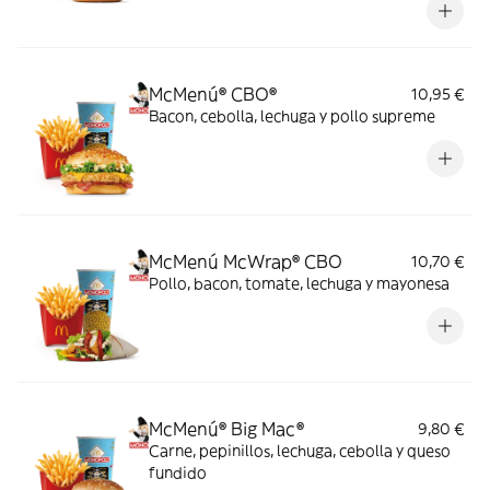
fundido y acompañado de salsa tártara.
¡No esperes más! Corre a tu restaurante
McDonald's más cercano y disfruta de esta
deliciosa hamburguesa.
McMenú® CBO®
10,95 €
Bacon, cebolla, lechuga y pollo supreme
McMenú McWrap® CBO
10,70 €
Pollo, bacon, tomate, lechuga y mayonesa
McMenú® Big Mac®
9,80 €
Carne, pepinillos, lechuga, cebolla y queso
fundido