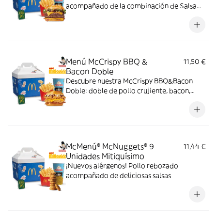
acompañado de la combinación de Salsa
Western BBQ con mayonesa, cebolla crispy,
doble de cheddar, lechuga fresca y tiras de
bacon, todo ello envuelto en un irresistible
pan con bites de bacon.
Menú McCrispy BBQ &
11,50 €
Bacon Doble
Descubre nuestra McCrispy BBQ&Bacon
Doble: doble de pollo crujiente, bacon,
cheddar, cebolla fresca y salsa BBQ-
mayonesa en pan de harina de trigo con
copos de patata. ¡Sabor irresistible!
McMenú® McNuggets® 9
11,44 €
Unidades Mitiquísimo
¡Nuevos alérgenos! Pollo rebozado
acompañado de deliciosas salsas