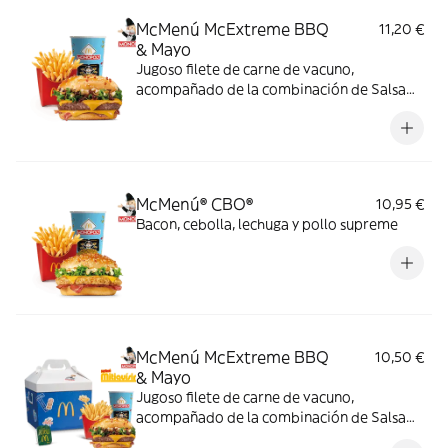
McMenú McExtreme BBQ
11,20 €
& Mayo
Jugoso filete de carne de vacuno,
acompañado de la combinación de Salsa
Western BBQ con mayonesa, cebolla crispy,
doble de cheddar, lechuga fresca y tiras de
bacon, todo ello envuelto en un irresistible
pan con bites de bacon.
McMenú® CBO®
10,95 €
Bacon, cebolla, lechuga y pollo supreme
McMenú McExtreme BBQ
10,50 €
& Mayo
Jugoso filete de carne de vacuno,
acompañado de la combinación de Salsa
Western BBQ con mayonesa, cebolla crispy,