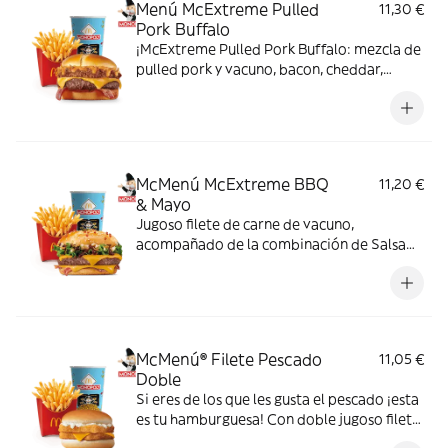
Menú McExtreme Pulled
11,30 €
Pork Buffalo
¡McExtreme Pulled Pork Buffalo: mezcla de
pulled pork y vacuno, bacon, cheddar,
cebolla frita y salsa Buffalo. Sabor bestial
en cada bocado!
McMenú McExtreme BBQ
11,20 €
& Mayo
Jugoso filete de carne de vacuno,
acompañado de la combinación de Salsa
Western BBQ con mayonesa, cebolla crispy,
doble de cheddar, lechuga fresca y tiras de
bacon, todo ello envuelto en un irresistible
pan con bites de bacon.
McMenú® Filete Pescado
11,05 €
Doble
Si eres de los que les gusta el pescado ¡esta
es tu hamburguesa! Con doble jugoso filete
de pescado, una loncha de queso cheddar