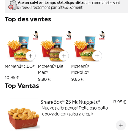
Aucun suivi en temps réel disponible.
Les commandes sont
livrées directement par l'établissement.
Top des ventes
McMenú® CBO®
McMenú® Big
McMenú®
Mac®
McPollo®
10,95 €
9,80 €
9,65 €
Top Ventas
ShareBox® 25 McNuggets®
13,95 €
¡Nuevos alérgenos! Delicioso pollo
rebozado con salsa a elegir