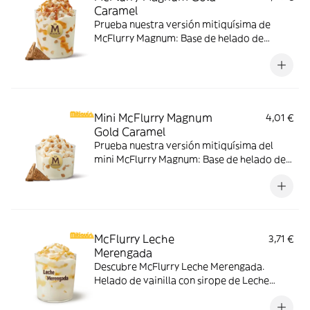
Caramel
Prueba nuestra versión mitiquísima de
McFlurry Magnum: Base de helado de
vainilla con Magnum Gold Caramel:
Topping triturado de galleta con perlas y
cubos de caramelo con nuestro delicioso
sirope de caramelo
Mini McFlurry Magnum
4,01 €
Gold Caramel
Prueba nuestra versión mitiquísima del
mini McFlurry Magnum: Base de helado de
vainilla con Magnum Gold Caramel:
Topping triturado de galleta con perlas y
cubos de caramelo.
McFlurry Leche
3,71 €
Merengada
Descubre McFlurry Leche Merengada.
Helado de vainilla con sirope de Leche
Meregada y trocitos de barquillo. Pídelo
ahora y no te quedes sin tus mitiquísimos