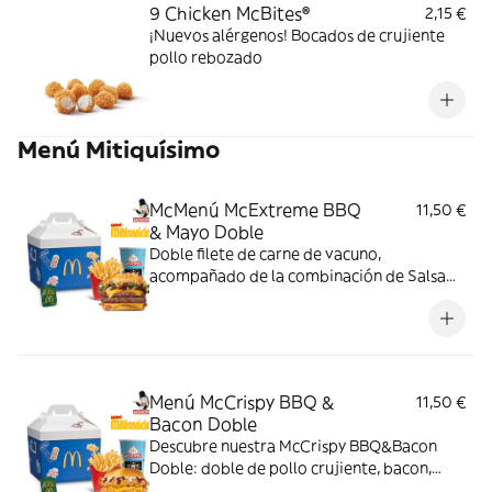
9 Chicken McBites®
2,15 €
¡Nuevos alérgenos! Bocados de crujiente
pollo rebozado
Menú Mitiquísimo
McMenú McExtreme BBQ
11,50 €
& Mayo Doble
Doble filete de carne de vacuno,
acompañado de la combinación de Salsa
Western BBQ con mayonesa, cebolla crispy,
doble de cheddar, lechuga fresca y tiras de
bacon, todo ello envuelto en un irresistible
pan con bites de bacon.
Menú McCrispy BBQ &
11,50 €
Bacon Doble
Descubre nuestra McCrispy BBQ&Bacon
Doble: doble de pollo crujiente, bacon,
cheddar, cebolla fresca y salsa BBQ-