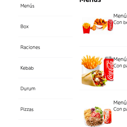
Menús
Menú 
Con be
Box
Raciones
Menú 
Con pa
Kebab
Durum
Menú 
Con pa
Pizzas