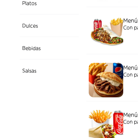
Platos
Menú
Dulces
Con pa
Bebidas
Menú 
Salsas
Con pa
Menú
Con pa