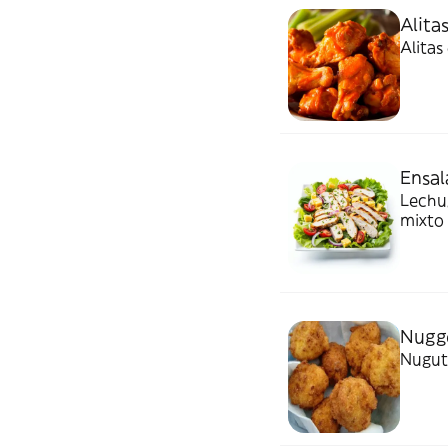
Alitas
Alitas
Ensal
Lechug
mixto
Nugge
Nugut