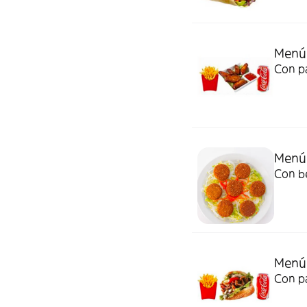
Menú 
Con pa
Menú 
Con be
Menú
Con pa