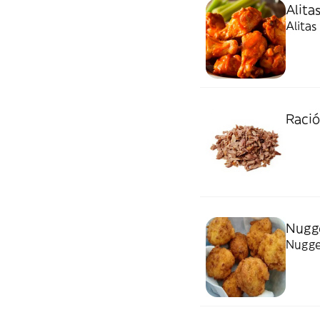
Alitas
Alitas
Ració
Nugge
Nugget