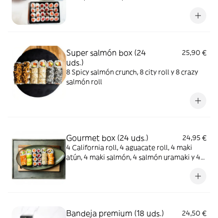
Super salmón box (24
25,90 €
uds.)
8 Spicy salmón crunch, 8 city roll y 8 crazy
salmón roll
Gourmet box (24 uds.)
24,95 €
4 California roll, 4 aguacate roll, 4 maki
atún, 4 maki salmón, 4 salmón uramaki y 4
sésamo roll
Bandeja premium (18 uds.)
24,50 €