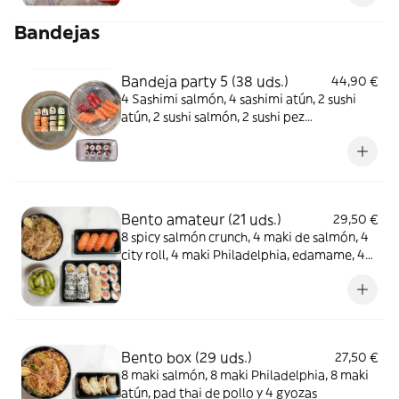
Bandejas
Bandeja party 5 (38 uds.)
44,90 €
4 Sashimi salmón, 4 sashimi atún, 2 sushi
atún, 2 sushi salmón, 2 sushi pez
mantequilla, 4 maki atún, 4 maki salmón, 4
sésamo roll, 4 salmón uramaki, 4 aguacate
roll, 4 California roll
Bento amateur (21 uds.)
29,50 €
8 spicy salmón crunch, 4 maki de salmón, 4
city roll, 4 maki Philadelphia, edamame, 4
sushi salmón y pad thai de pollo
Bento box (29 uds.)
27,50 €
8 maki salmón, 8 maki Philadelphia, 8 maki
atún, pad thai de pollo y 4 gyozas