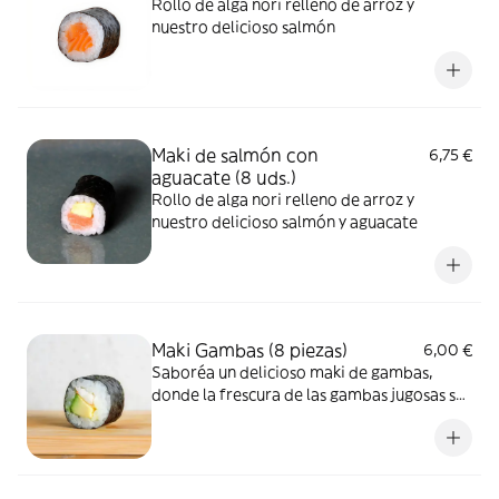
Rollo de alga nori relleno de arroz y
nuestro delicioso salmón
Maki de salmón con
6,75 €
aguacate (8 uds.)
Rollo de alga nori relleno de arroz y
nuestro delicioso salmón y aguacate
Maki Gambas (8 piezas)
6,00 €
Saboréa un delicioso maki de gambas,
donde la frescura de las gambas jugosas se
une a la suavidad del arroz de sushi y del
alga nori en cada bocado