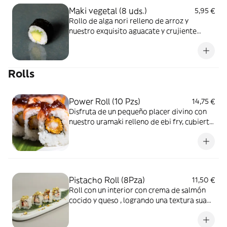
Maki vegetal (8 uds.)
5,95 €
Rollo de alga nori relleno de arroz y
nuestro exquisito aguacate y crujiente
pepino
Rolls
Power Roll (10 Pzs)
14,75 €
Disfruta de un pequeño placer divino con
nuestro uramaki relleno de ebi fry, cubierto
con salmón flameado y todo rematado con
un toque de cebolla caramelizada que le
aporta un sabor increíble.
Pistacho Roll (8Pza)
11,50 €
Roll con un interior con crema de salmón
cocido y queso , logrando una textura suave
y cremosa. Su exterior combina salsa spicy
mayo y salsa de anguila para un toque