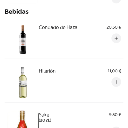
Topping: cebolla, sésamo, cacahuete y nori.
Bebidas
Salsa: salsa poke y salsa dulce
Condado de Haza
20,50 €
Hilarión
11,00 €
Sake
9,50 €
(30 cl.)