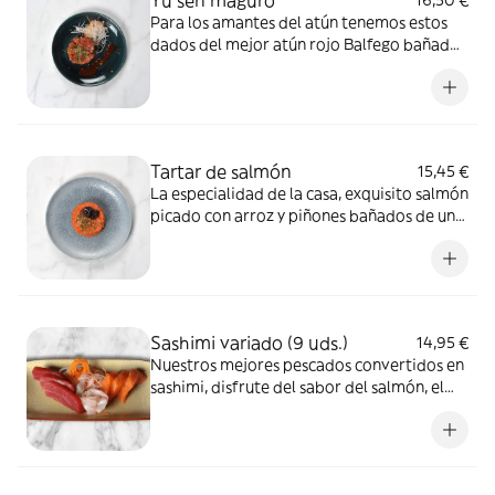
Yu sen maguro
16,50 €
Para los amantes del atún tenemos estos
dados del mejor atún rojo Balfego bañados
en nuestra especial salsa picante, sésamo,
cebollino y crujiente convertidos en un
tartar. TODA UNA DELICIA!!!!
Tartar de salmón
15,45 €
La especialidad de la casa, exquisito salmón
picado con arroz y piñones bañados de una
salsa trufa casera
Sashimi variado (9 uds.)
14,95 €
Nuestros mejores pescados convertidos en
sashimi, disfrute del sabor del salmón, el
atún y la lubina en un solo plato