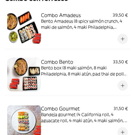
Combo Amadeus
39,50 €
Bento Amadeus (8 spicy salmón crunch, 4
maki de salmón, 4 maki Philadelphia,
edamame, 4 sushi salmón, pad thai de pollo
) + 2 Coca-Cola Sabor Original lata 330ml.
Combo Bento
33,50 €
Bento box (8 maki salmón, 8 maki
Philadelphia, 8 maki atún, pad thai de pollo,
4 gyozas) + 2 Coca-Cola Sabor Original lata
330ml.
Combo Gourmet
31,50 €
Bandeja gourmet (4 California roll, 4
aguacate roll, 4 maki atún, 4 maki salmón, 4
salmón uramaki, 4 sésamo roll) + 2 Coca-
Cola Sabor Original lata 330ml.