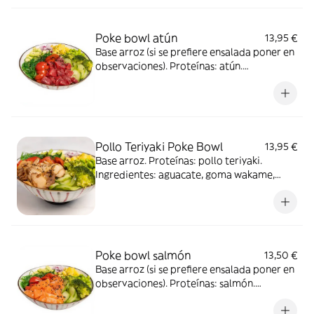
salsa poke y salsa dulce
Poke bowl atún
13,95 €
Base arroz (si se prefiere ensalada poner en
observaciones). Proteínas: atún.
Ingredientes: aguacate, goma wakame,
edamame, pepino, piña, brócoli y tomate.
Topping: cebolla, sésamo, cacahuete y nori.
Salsa: salsa poke y salsa dulce
Pollo Teriyaki Poke Bowl
13,95 €
Base arroz. Proteínas: pollo teriyaki.
Ingredientes: aguacate, goma wakame,
edamame, pepino, piña, brócoli y tomate.
Topping: cebolla, sésamo, cacahuete, nori y
base de arroz de sushi. Salsa: salsa teriyaki y
salsa dulce.
Poke bowl salmón
13,50 €
Base arroz (si se prefiere ensalada poner en
observaciones). Proteínas: salmón.
Ingredientes: aguacate, goma wakame,
edamame, pepino, piña, brócoli y tomate.