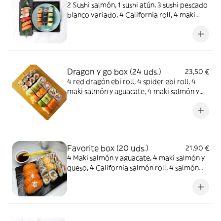
2 Sushi salmón, 1 sushi atún, 3 sushi pescado
blanco variado, 4 California roll, 4 maki
atún, 4 aguacate roll
Dragon y go box (24 uds.)
23,50 €
4 red dragón ebi roll, 4 spider ebi roll, 4
maki salmón y aguacate, 4 maki salmón y
queso, 4 salmón aguacate roll y 4 salmón
uramaki
Favorite box (20 uds.)
21,90 €
4 Maki salmón y aguacate, 4 maki salmón y
queso, 4 California salmón roll, 4 salmón
roll, 2 nigiri de salmón y 2 nigiri salmón
queso