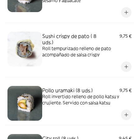
sésamo y aguacate
Sushi crispy de pato ( 8
9,75 €
uds.)
Roll tempurizado relleno de pato
acompañado de salsa crispy
Pollo uramaki (8 uds.)
9,75 €
Roll invertido relleno de pollo katsu y
crujiente. Servido con salsa katsu
City roll (8 uds.)
9,45 €