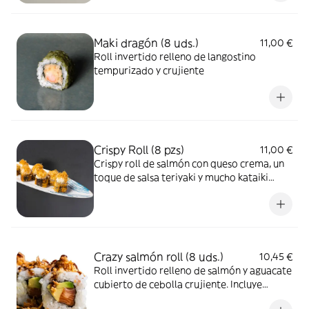
picante y dulce, coronado con crujiente
pistacho picado. ¡Puro sabor en cada
bocado!
Maki dragón (8 uds.)
11,00 €
Roll invertido relleno de langostino
tempurizado y crujiente
Crispy Roll (8 pzs)
11,00 €
Crispy roll de salmón con queso crema, un
toque de salsa teriyaki y mucho kataiki
crujiente.
Crazy salmón roll (8 uds.)
10,45 €
Roll invertido relleno de salmón y aguacate
cubierto de cebolla crujiente. Incluye
mayonesa japonesa y salsa anguila