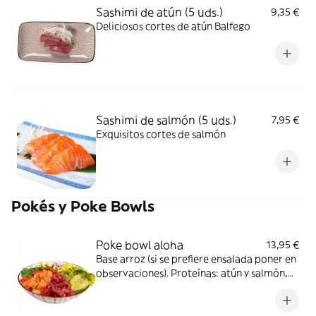
Sashimi de atún (5 uds.)
9,35 €
Deliciosos cortes de atún Balfego
Sashimi de salmón (5 uds.)
7,95 €
Exquisitos cortes de salmón
Pokés y Poke Bowls
Poke bowl aloha
13,95 €
Base arroz (si se prefiere ensalada poner en
observaciones). Proteínas: atún y salmón,
aguacate, goma wakame, edamame,
pepino, piña, brócoli y tomate. Topping:
cebolla, sésamo, cacahuete y nori. Salsa: