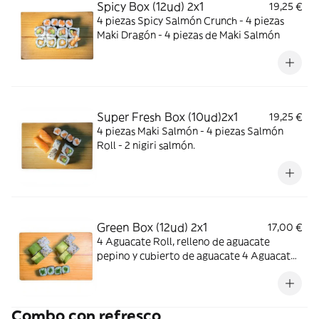
Spicy Box (12ud) 2x1
19,25 €
4 piezas Spicy Salmón Crunch - 4 piezas
Maki Dragón - 4 piezas de Maki Salmón
Super Fresh Box (10ud)2x1
19,25 €
4 piezas Maki Salmón - 4 piezas Salmón
Roll - 2 nigiri salmón.
Green Box (12ud) 2x1
17,00 €
4 Aguacate Roll, relleno de aguacate
pepino y cubierto de aguacate 4 Aguacate
mango roll, relleno de aguacate y mango y
cubierto de sésamo blanco y negro 4 maki
de goma wakame
Combo con refresco