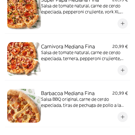
Salsa de tomate natural, carne de cerdo
especiada, pepperoni crujiente, york XL,
pimiento verde fresco, aceitunas negras de
Sevilla, champiñón Portobello, cebolla
fresca y auténtico queso mozzarella.
Carnivora Mediana Fina
20,99 €
Salsa de tomate natural, carne de cerdo
especiada, ternera, pepperoni crujiente,
york XL, bacon XL y auténtico queso
mozzarella.
Barbacoa Mediana Fina
20,99 €
Salsa BBQ original, carne de cerdo
especiada, tiras de pechuga de pollo a la
parrilla, bacon XL y auténtico queso
mozzarella.