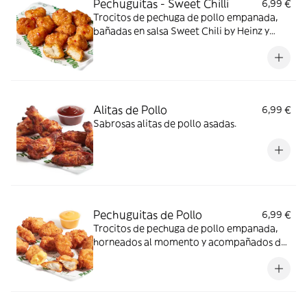
Pechuguitas - Sweet Chilli
6,99 €
Trocitos de pechuga de pollo empanada,
bañadas en salsa Sweet Chili by Heinz y
horneados al momento.
Alitas de Pollo
6,99 €
Sabrosas alitas de pollo asadas.
Pechuguitas de Pollo
6,99 €
Trocitos de pechuga de pollo empanada,
horneados al momento y acompañados de
tu salsa preferida. 11 crujientes unidades
para compartir… o quedártelas todas.