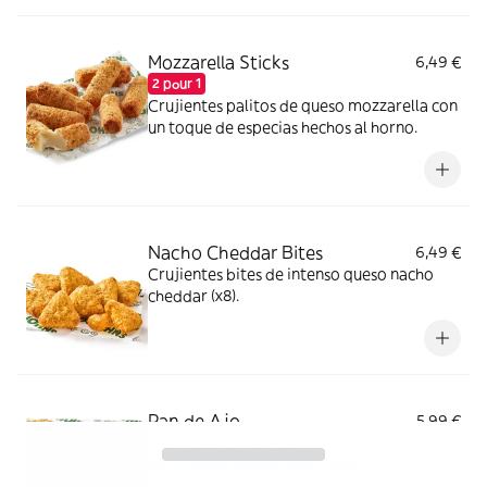
Mozzarella Sticks
6,49 €
2 pour 1
Crujientes palitos de queso mozzarella con
un toque de especias hechos al horno.
Nacho Cheddar Bites
6,49 €
Crujientes bites de intenso queso nacho
cheddar (x8).
Pan de Ajo
5,99 €
Masa fresca cubierta con nuestra salsa de
ajo y queso mozzarella + salsa.