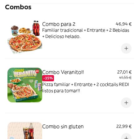
Combos
Combo para 2
46,94 €
Familiar tradicional + Entrante + 2 Bebidas
+ Delicioso helado.
Combo Veranito!!
27,01 €
41,55 €
-35%
Pizza familiar + Entrante + 2 cocktails REDI
listos para tomar!!
Combo sin gluten
22,99 €