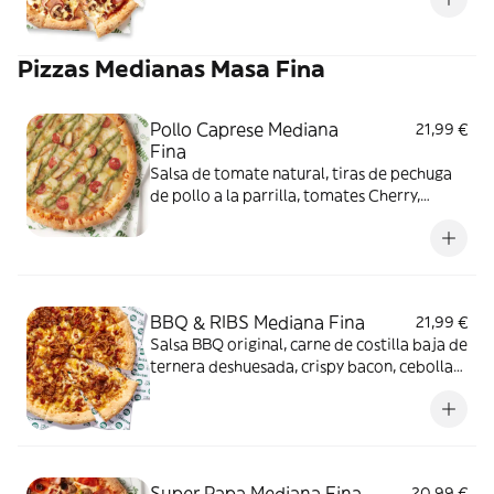
Pizzas Medianas Masa Fina
Pollo Caprese Mediana
21,99 €
Fina
Salsa de tomate natural, tiras de pechuga
de pollo a la parrilla, tomates Cherry,
auténtico queso mozzarella y auténtica
salsa de pesto italiano.
BBQ & RIBS Mediana Fina
21,99 €
Salsa BBQ original, carne de costilla baja de
ternera deshuesada, crispy bacon, cebolla
crispy, auténtico queso mozzarella y queso
cheddar rallado.
Super Papa Mediana Fina
20,99 €