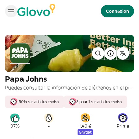
Connexion
Papa Johns
Puedes consultar la información de alérgenos en el pie de página
-50% sur articles choisis
2 pour 1 sur articles choisis
-
97%
1,49 €
Prime
Gratuit