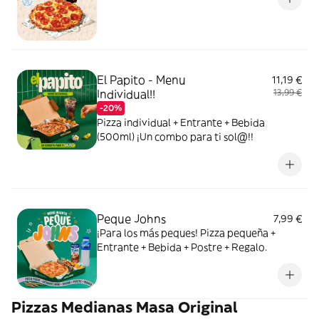
El Papito - Menu
11,19 €
Individual!!
13,99 €
-20%
Pizza individual + Entrante + Bebida
(500ml) ¡Un combo para ti sol@!!
Peque Johns
7,99 €
¡Para los más peques! Pizza pequeña +
Entrante + Bebida + Postre + Regalo.
Pizzas Medianas Masa Original