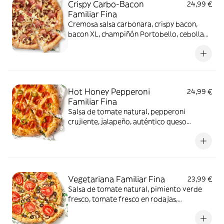
Crispy Carbo-Bacon
24,99 €
Familiar Fina
Cremosa salsa carbonara, crispy bacon,
bacon XL, champiñón Portobello, cebolla
fresca y auténtico queso mozzarella.
Hot Honey Pepperoni
24,99 €
Familiar Fina
Salsa de tomate natural, pepperoni
crujiente, jalapeño, auténtico queso
mozzarella y salsa hot honey.
Vegetariana Familiar Fina
23,99 €
Salsa de tomate natural, pimiento verde
fresco, tomate fresco en rodajas,
champiñón Portobello, cebolla fresca,
aceitunas negras de Sevilla y auténtico