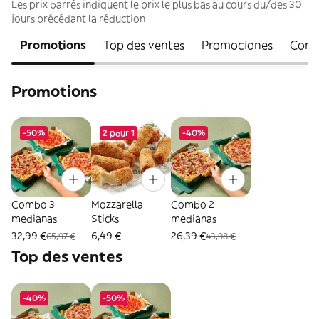
Les prix barrés indiquent le prix le plus bas au cours du/des 30
jours précédant la réduction
Promotions
Top des ventes
Promociones
Com
Promotions
-50%
2 pour 1
-40%
Combo 3
Mozzarella
Combo 2
medianas
Sticks
medianas
32,99 €
6,49 €
26,39 €
65,97 €
43,98 €
Top des ventes
-40%
-50%