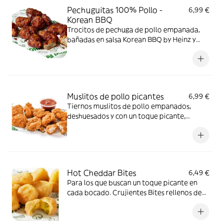
Pechuguitas 100% Pollo -
6,99 €
Korean BBQ
Trocitos de pechuga de pollo empanada,
bañadas en salsa Korean BBQ by Heinz y
horneados al momento.
Muslitos de pollo picantes
6,99 €
Tiernos muslitos de pollo empanados,
deshuesados y con un toque picante,
horneados al momento + salsa (x8).
Hot Cheddar Bites
6,49 €
Para los que buscan un toque picante en
cada bocado. Crujientes Bites rellenos de
cremosa salsa cheddar y trocitos de
jalapeño.