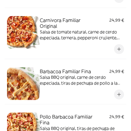
Carnivora Familiar
24,99 €
Original
Salsa de tomate natural, carne de cerdo
especiada, ternera, pepperoni crujiente,
york XL, bacon XL y auténtico queso
mozzarella.
Barbacoa Familiar Fina
24,99 €
Salsa BBQ original, carne de cerdo
especiada, tiras de pechuga de pollo a la
parrilla, bacon XL y auténtico queso
mozzarella.
Pollo Barbacoa Familiar
24,99 €
Fina
Salsa BBQ original, tiras de pechuga de