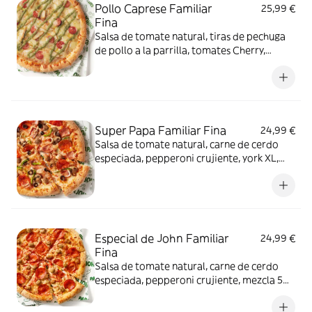
Pollo Caprese Familiar
25,99 €
Fina
Salsa de tomate natural, tiras de pechuga
de pollo a la parrilla, tomates Cherry,
auténtico queso mozzarella y auténtica
salsa de pesto italiano.
Super Papa Familiar Fina
24,99 €
Salsa de tomate natural, carne de cerdo
especiada, pepperoni crujiente, york XL,
pimiento verde fresco, aceitunas negras de
Sevilla, champiñón Portobello, cebolla
fresca y auténtico queso mozzarella.
Especial de John Familiar
24,99 €
Fina
Salsa de tomate natural, carne de cerdo
especiada, pepperoni crujiente, mezcla 5
quesos italianos, auténtico queso
mozzarella y un toque de especias italianas.