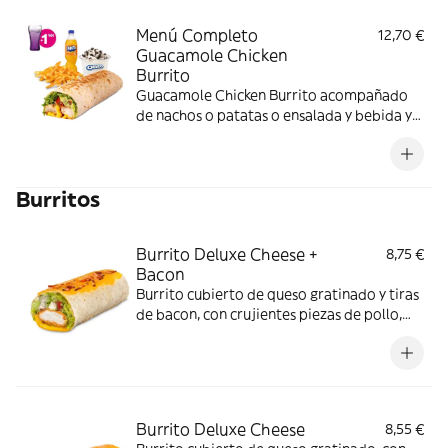
Menú Completo
12,70 €
Guacamole Chicken
Burrito
Guacamole Chicken Burrito acompañado
de nachos o patatas o ensalada y bebida y
una tarrina de helado.
Burritos
Burrito Deluxe Cheese +
8,75 €
Bacon
Burrito cubierto de queso gratinado y tiras
de bacon, con crujientes piezas de pollo,
salsa Nacho, guacamole, salsa Alabama,
crema agria, pico de gallo y lechuga
Burrito Deluxe Cheese
8,55 €