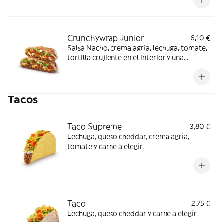
partido en 2 trozos).
Crunchywrap Junior
6,10 €
Salsa Nacho, crema agria, lechuga, tomate,
tortilla crujiente en el interior y una
proteína a elegir. (La imagen muestra un
Crunchywrap Junior partido en 2 trozos).
Tacos
Taco Supreme
3,80 €
Lechuga, queso cheddar, crema agria,
tomate y carne a elegir.
Taco
2,75 €
Lechuga, queso cheddar y carne a elegir