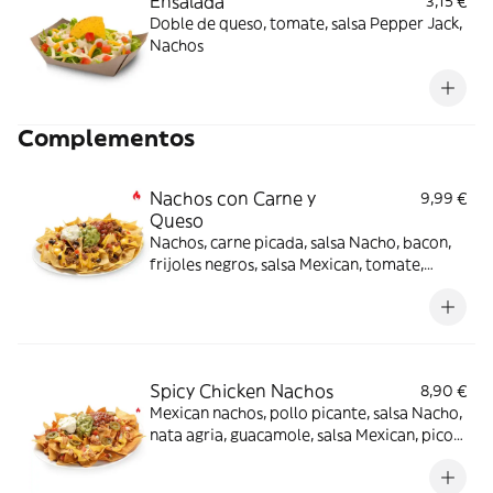
Ensalada
3,15 €
Doble de queso, tomate, salsa Pepper Jack,
Nachos
Complementos
Nachos con Carne y
9,99 €
Queso
Nachos, carne picada, salsa Nacho, bacon,
frijoles negros, salsa Mexican, tomate,
guacamole -picante-.
Spicy Chicken Nachos
8,90 €
Mexican nachos, pollo picante, salsa Nacho,
nata agria, guacamole, salsa Mexican, pico
de gallo, jalapeños -picante-.