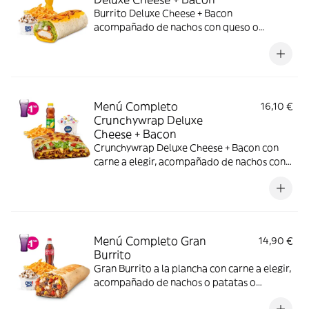
Burrito Deluxe Cheese + Bacon
acompañado de nachos con queso o
patatas o ensalada, bebida y una tarrina de
helado.
Menú Completo
16,10 €
Crunchywrap Deluxe
Cheese + Bacon
Crunchywrap Deluxe Cheese + Bacon con
carne a elegir, acompañado de nachos con
queso o patatas o ensalada bebida y una
tarrina de helado.
Menú Completo Gran
14,90 €
Burrito
Gran Burrito a la plancha con carne a elegir,
acompañado de nachos o patatas o
ensalada, bebida y una tarrina de helado.