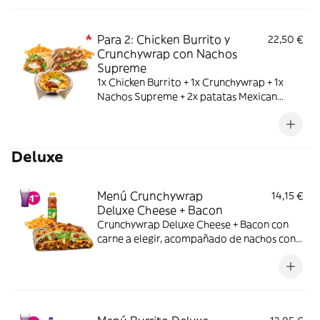
Para 2: Chicken Burrito y
22,50 €
Crunchywrap con Nachos
Supreme
1x Chicken Burrito + 1x Crunchywrap + 1x
Nachos Supreme + 2x patatas Mexican
medianas
Deluxe
Menú Crunchywrap
14,15 €
Deluxe Cheese + Bacon
Crunchywrap Deluxe Cheese + Bacon con
carne a elegir, acompañado de nachos con
queso o patatas o ensalada y bebida.
Incluye mochila promocional de regalo
(hasta agotar existencias)