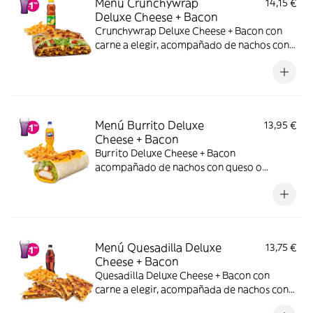
Menú Crunchywrap
14,15 €
Deluxe Cheese + Bacon
Crunchywrap Deluxe Cheese + Bacon con
carne a elegir, acompañado de nachos con
queso o patatas o ensalada y bebida.
Incluye mochila promocional de regalo
(hasta agotar existencias)
Menú Burrito Deluxe
13,95 €
Cheese + Bacon
Burrito Deluxe Cheese + Bacon
acompañado de nachos con queso o
patatas o ensalada y bebida.
Menú Quesadilla Deluxe
13,75 €
Cheese + Bacon
Quesadilla Deluxe Cheese + Bacon con
carne a elegir, acompañada de nachos con
queso o patatas o ensalada y bebida. (La