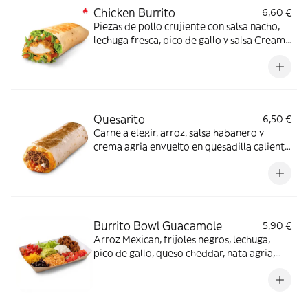
Chicken Burrito
6,60 €
Piezas de pollo crujiente con salsa nacho,
lechuga fresca, pico de gallo y salsa Creamy
jalapeño - ligeramente picante-.
Quesarito
6,50 €
Carne a elegir, arroz, salsa habanero y
crema agria envuelto en quesadilla caliente
con quesos fundidos
Burrito Bowl Guacamole
5,90 €
Arroz Mexican, frijoles negros, lechuga,
pico de gallo, queso cheddar, nata agria,
carne a elegir y guacamole (también opción
veggie)