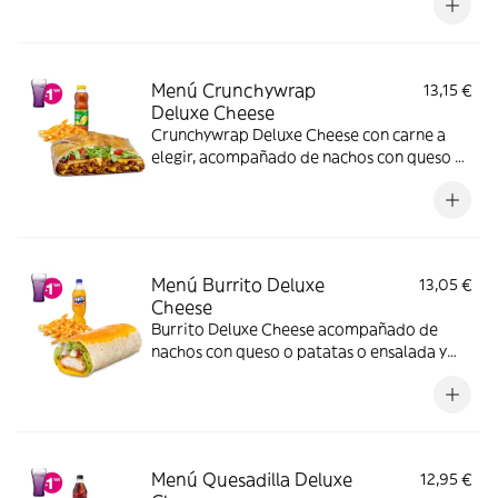
imagen muestra una Quesadilla Deluxe
partida en 4 trozos).
Menú Crunchywrap
13,15 €
Deluxe Cheese
Crunchywrap Deluxe Cheese con carne a
elegir, acompañado de nachos con queso o
patatas o ensalada y bebida
Menú Burrito Deluxe
13,05 €
Cheese
Burrito Deluxe Cheese acompañado de
nachos con queso o patatas o ensalada y
bebida. Incluye mochila promocional de
regalo (hasta agotar existencias)
Menú Quesadilla Deluxe
12,95 €