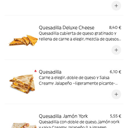
elegir, mezcla de quesos y deliciosa
mayonesa ahumada (La imagen muestra
una Quesadilla partida en 4 trozos).
Quesadilla Deluxe Cheese
8,40 €
Quesadilla cubierta de queso gratinado y
rellena de carne a elegir, mezcla de quesos
y deliciosa mayonesa ahumada (La imagen
muestra una Quesadilla partida en 4
trozos).
Quesadilla
6,10 €
Carne a elegir, doble de queso y Salsa
Creamy Jalapeño –ligeramente picante-
(La imagen muestra una Quesadilla partida
en 4 trozos).
Quesadilla Jamón York
5,55 €
Quesadilla con doble de queso, jamón york
y salsa Creamy Jalapeño (La imagen