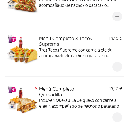
acompañado de nachos o patatas o
ensalada, bebida y una tarrina de helado.
(La imagen muestra un Crunchywrap
partido en 2 trozos).
Menú Completo 3 Tacos
14,10 €
Supreme
Tres Tacos Supreme con carne a elegir,
acompañado de nachos o patatas o
ensalada, bebida y una tarrina de helado.
Menú Completo
13,10 €
Quesadilla
Incluye 1 Quesadilla de queso con carne a
elegir, acompañado de nachos o patatas o
ensalada bebida y una tarrina de helado –
ligeramente picante. (La imagen muestra
una Quesadilla partida en 4 trozos).