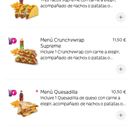
acompañado de nachos o patatas o
ensalada y bebida. Incluye mochila
promocional de regalo (hasta agotar
existencias)
Menú Crunchywrap
11,50 €
Supreme
Incluye 1 Crunchywrap con carne a elegir,
acompañado de nachos o patatas o
ensalada y bebida. (La imagen muestra un
Crunchywrap partido en 2 trozos).
Menú Quesadilla
10,50 €
Incluye 1 Quesadilla de queso con carne a
elegir, acompañado de nachos o patatas o
ensalada y bebida – ligeramente picante.
(La imagen muestra una Quesadilla partida
en 4 trozos). Incluye mochila promocional
de regalo (hasta agotar existencias)