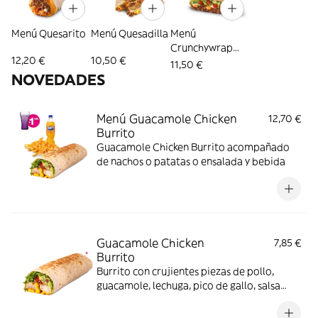
Menú Quesarito
Menú Quesadilla
Menú
Crunchywrap
12,20 €
10,50 €
Supreme
11,50 €
NOVEDADES
Menú Guacamole Chicken
12,70 €
Burrito
Guacamole Chicken Burrito acompañado
de nachos o patatas o ensalada y bebida
Guacamole Chicken
7,85 €
Burrito
Burrito con crujientes piezas de pollo,
guacamole, lechuga, pico de gallo, salsa
Nacho y salsa Pepper Jack.