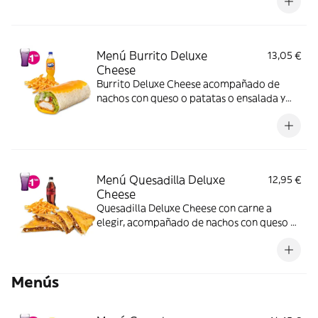
Menú Burrito Deluxe
13,05 €
Cheese
Burrito Deluxe Cheese acompañado de
nachos con queso o patatas o ensalada y
bebida. Incluye mochila promocional de
regalo (hasta agotar existencias)
Menú Quesadilla Deluxe
12,95 €
Cheese
Quesadilla Deluxe Cheese con carne a
elegir, acompañado de nachos con queso o
patatas o ensalada y bebida. (La imagen
muestra una Quesadilla Deluxe partida en 4
trozos). Incluye mochila promocional de
Menús
regalo (hasta agotar existencias)