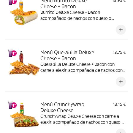
Menú Burrito Deluxe
13,95 €
Cheese + Bacon
Burrito Deluxe Cheese + Bacon
acompañado de nachos con queso o
patatas o ensalada y bebida.
Menú Quesadilla Deluxe
13,75 €
Cheese + Bacon
Quesadilla Deluxe Cheese + Bacon con
carne a elegir, acompañada de nachos con
queso o patatas o ensalada y bebida. (La
imagen muestra una Quesadilla Deluxe
partida en 4 trozos).
Menú Crunchywrap
13,15 €
Deluxe Cheese
Crunchywrap Deluxe Cheese con carne a
elegir, acompañado de nachos con queso o
patatas o ensalada y bebida