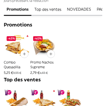
jours précédant la réduction
Promotions
Top des ventes
NOVEDADES
PAC
Promotions
-45%
-40%
Combo
Promo Nachos
Quesadilla
Supreme
5,25 €
2,79 €
9,55 €
4,65 €
Top des ventes