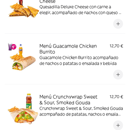
Cheese
Quesadilla Deluxe Cheese con carne a
elegir, acompañado de nachos con queso o
patatas o ensalada y bebida. (La imagen
muestra una Quesadilla Deluxe partida en 4
trozos). Incluye mochila promocional de
regalo (hasta agotar existencias)
Menú Guacamole Chicken
12,70 €
Burrito
Guacamole Chicken Burrito acompañado
de nachos o patatas o ensalada y bebida
Menú Crunchywrap Sweet
12,70 €
& Sour, Smoked Gouda
Crunchywrap Sweet & Sour, Smoked Gouda
acompañado de patatas, nachos o ensalada
y una bebida