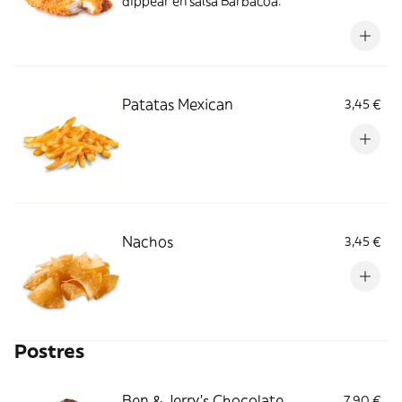
dippear en salsa Barbacoa.
Patatas Mexican
3,45 €
Nachos
3,45 €
Postres
Ben & Jerry’s Chocolate
7,90 €