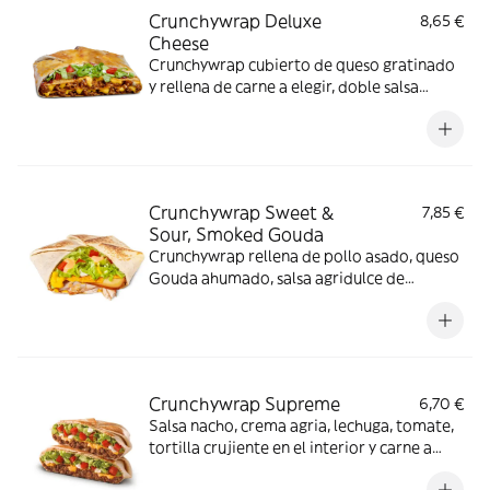
Crunchywrap Deluxe
8,65 €
Cheese
Crunchywrap cubierto de queso gratinado
y rellena de carne a elegir, doble salsa
Nacho, crema agria, lechuga, tomate y salsa
Barbacoa
Crunchywrap Sweet &
7,85 €
Sour, Smoked Gouda
Crunchywrap rellena de pollo asado, queso
Gouda ahumado, salsa agridulce de
naranja, salsa Nacho, tortilla crujiente, nata
agria, lechuga y tomate.
Crunchywrap Supreme
6,70 €
Salsa nacho, crema agria, lechuga, tomate,
tortilla crujiente en el interior y carne a
elegir. (La imagen muestra un Crunchywrap