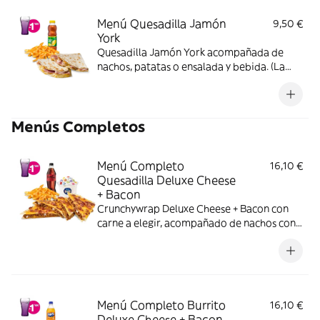
Menú Quesadilla Jamón
9,50 €
York
Quesadilla Jamón York acompañada de
nachos, patatas o ensalada y bebida. (La
imagen muestra una Quesadilla partida en
dos trozos).
Menús Completos
Menú Completo
16,10 €
Quesadilla Deluxe Cheese
+ Bacon
Crunchywrap Deluxe Cheese + Bacon con
carne a elegir, acompañado de nachos con
queso o patatas o ensalada, bebida y una
tarrina de helado.
Menú Completo Burrito
16,10 €
Deluxe Cheese + Bacon