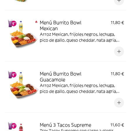
Menú Burrito Bowl
11,80 €
Mexican
Arroz Mexican, frijoles negros, lechuga,
pico de gallo, queso cheddar, nata agria,
carne a elegir y salsa Mexican, nachos o
patatas o ensalada y bebida (también
opción veggie) -picante-.
Menú Burrito Bowl
11,80 €
Guacamole
Arroz Mexican, frijoles negros, lechuga,
pico de gallo, queso cheddar, nata agria,
carne a elegir y guacamole, nachos o
patatas o ensalada y bebida (también
opción veggie)
Menú 3 Tacos Supreme
11,60 €
Tres Tacos Supreme con carne a elegir,