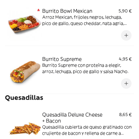
Burrito Bowl Mexican
5,90 €
Arroz Mexican, frijoles negros, lechuga,
pico de gallo, queso cheddar, nata agria,
carne a elegir y salsa Mexican (también
opción veggie) -picante-.
Burrito Supreme
4,95 €
Burrito Supreme con proteína a elegir,
arroz, lechuga, pico de gallo y salsa Nacho.
Quesadillas
Quesadilla Deluxe Cheese
8,65 €
+ Bacon
Quesadilla cubierta de queso gratinado con
crujiente de bacon y rellena de carne a