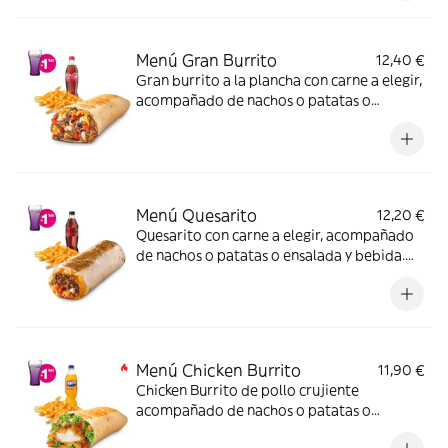
Menú Gran Burrito
12,40 €
Gran burrito a la plancha con carne a elegir,
acompañado de nachos o patatas o
ensalada y bebida
Menú Quesarito
12,20 €
Quesarito con carne a elegir, acompañado
de nachos o patatas o ensalada y bebida.
Incluye mochila promocional de regalo
(hasta agotar existencias)
Menú Chicken Burrito
11,90 €
Chicken Burrito de pollo crujiente
acompañado de nachos o patatas o
ensalada y bebida -ligeramente picante-.