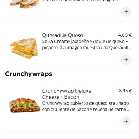
muestra una Quesadilla partida en dos
trozos).
Quesadilla Queso
4,60 €
Salsa Creamy jalapeño y doble de queso –
picante. (La imagen muestra una Quesadilla
partida en 4 trozos).
Crunchywraps
Crunchywrap Deluxe
8,95 €
Cheese + Bacon
Crunchywrap cubierto de queso gratinado
con crujiente de bacon y rellena de carne a
elegir, doble salsa Nacho, crema agria,
lechuga, tomate y salsa Barbacoa