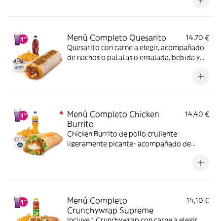
Menú Completo Quesarito
14,70 €
Quesarito con carne a elegir, acompañado
de nachos o patatas o ensalada, bebida y
una tarrina de helado.
Menú Completo Chicken
14,40 €
Burrito
Chicken Burrito de pollo crujiente-
ligeramente picante- acompañado de
nachos o patatas o ensalada bebida y una
tarrina de helado.
Menú Completo
14,10 €
Crunchywrap Supreme
Incluye 1 Crunchywrap con carne a elegir,