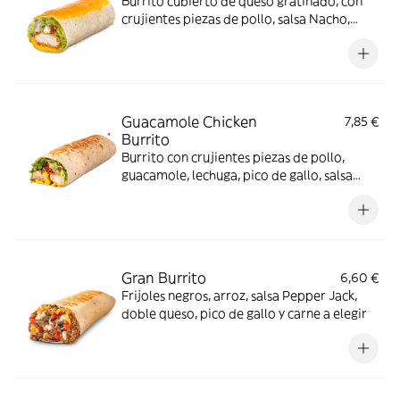
Burrito cubierto de queso gratinado, con
crujientes piezas de pollo, salsa Nacho,
guacamole, salsa Alabama, crema agria,
pico de gallo y lechuga
Guacamole Chicken
7,85 €
Burrito
Burrito con crujientes piezas de pollo,
guacamole, lechuga, pico de gallo, salsa
Nacho y salsa Pepper Jack.
Gran Burrito
6,60 €
Frijoles negros, arroz, salsa Pepper Jack,
doble queso, pico de gallo y carne a elegir